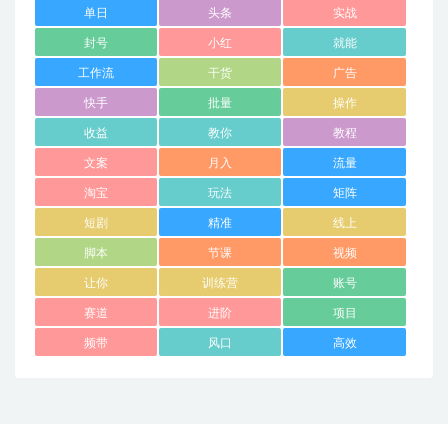
单日
头条
实战
封号
小红
就能
工作流
干货
广告
快手
批量
操作
收益
教你
教程
文案
月入
流量
淘宝
玩法
矩阵
短剧
精准
线上
脚本
节课
视频
让你
训练营
账号
赛道
进阶
项目
频带
风口
高效