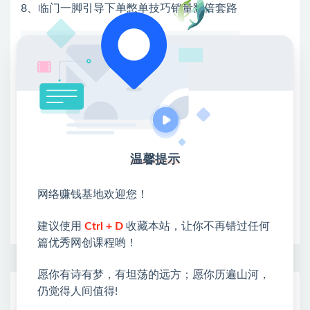
8、临门一脚引导下单憋单技巧销量翻倍套路
💖课程资料【免费】领取教程💖
①：点击右上角【
】三个点
②：选择【在浏览器打开】
③：点击右上方【登录】领取
限时活动：注册新用户赠送VIP
温馨提示
网络赚钱基地欢迎您！
收藏
海报
链接
建议使用
Ctrl + D
收藏本站，让你不再错过任何
篇优秀网创课程哟！
愿你有诗有梦，有坦荡的远方；愿你历遍山河，
仍觉得人间值得!
网赚基地简介