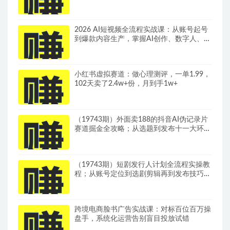
2026 AI短视频全流程实战课：从账号起号
到爆款内容生产，掌握AI创作、数字人、带
货变现全链路玩法
小红书虚拟赛道：做心理测评，一单1.99，
102天卖了2.4w+份，月到手1w+
（19743期）外面卖188的抖音AI伪记录片
赛道掘金全攻略；从选题到发布十一大环节
拆解，零基础也能做出高流量真实感内容
（19743期）短剧发行人计划全流程实操教
程；从账号定位到选剧剪辑再到发布技巧，
零基础也能快速上手出单
跨境电商脸书广告实战课：对标百位百万操
盘手，系统化运营告别盲目投放试错