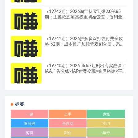
（19742期）2026淘宝从零到爆2.0第85
期；主推款五项高权重初始设置，改销量评
晒秒单快速破零积累基础权重
（19741期）2026拼多多双打强付费全攻
略-62期；成本推广加托管双剑合璧，系统
讲解7种付费玩法优劣势与选择策略
（19740期）2026TikTok短剧出海实战课：
IAA广告分账×IAP付费变现×账号搭建×平台
规则×双轨爆发×回款全流程
标签
一键
上手
也能
亚马逊
全自动
冷门
剪辑
副业
单号