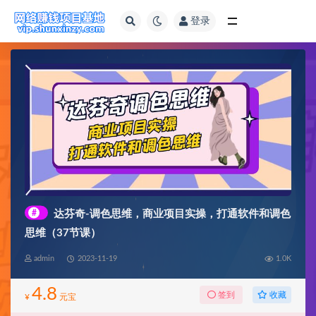
登录
全部
#
达芬奇-调色思维，商业项目实操，打通软件和调色
思维（37节课）
admin
2023-11-19
1.0K
4.8
收藏
签到
¥
元宝