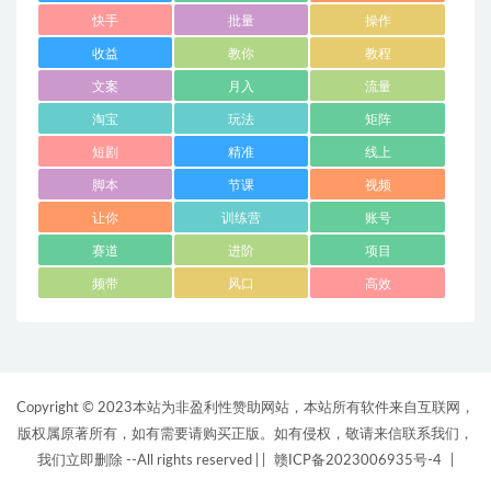
快手
批量
操作
收益
教你
教程
文案
月入
流量
淘宝
玩法
矩阵
短剧
精准
线上
脚本
节课
视频
让你
训练营
账号
赛道
进阶
项目
频带
风口
高效
Copyright © 2023本站为非盈利性赞助网站，本站所有软件来自互联网，
版权属原著所有，如有需要请购买正版。如有侵权，敬请来信联系我们，
我们立即删除 --All rights reserved |
|
赣ICP备2023006935号-4
|