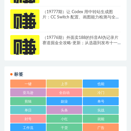
（19777期）让 Codex 用中转站生成图
片：CC Switch 配置、画图能力检测与全局
Skill 教程
（19776期）外面卖188的抖音AI伪记录片
赛道掘金全攻略-更新；从选题到发布十一
大环节拆解，零基础也能做出高流量真实感
内容
标签
一键
上手
也能
亚马逊
全自动
冷门
剪辑
副业
单号
单日
头条
实战
封号
小红
就能
工作流
干货
广告