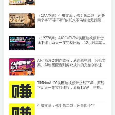
画制作·剪映实操完成完整漫剧成片
（19779期）付费文章：佛学第二弹：还是
四个字“不常不断”依托八不偈解读无我因果
连续之理
（19778期）AIGC×TikTok美区短视频带货
线下课；两天一夜完整回放，12小时高清视
频收录头部操盘手全流程教学
AI动画漫剧制作教程，从选题构思、分镜文
案、AI绘图配音到剪映成片的完整创作流
TikTok×AIGC美区短视频带货线下课，原线
下两天一夜实战课程，原价1.5W，完整收
录12小时高清授课视频
付费文章：佛学第二弹：还是四个字