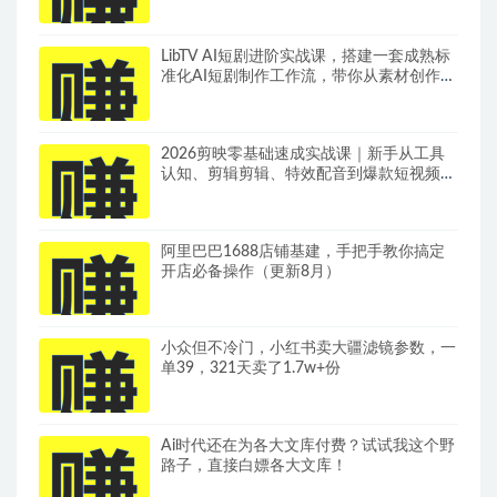
LibTV AI短剧进阶实战课，搭建一套成熟标
准化AI短剧制作工作流，带你从素材创作走
向专业镜头叙事
2026剪映零基础速成实战课｜新手从工具
认知、剪辑剪辑、特效配音到爆款短视频完
整制作一站式教学
阿里巴巴1688店铺基建，手把手教你搞定
开店必备操作（更新8月）
小众但不冷门，小红书卖大疆滤镜参数，一
单39，321天卖了1.7w+份
Ai时代还在为各大文库付费？试试我这个野
路子，直接白嫖各大文库！