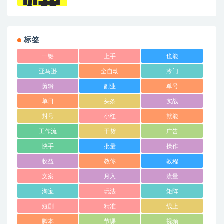
标签
一键
上手
也能
亚马逊
全自动
冷门
剪辑
副业
单号
单日
头条
实战
封号
小红
就能
工作流
干货
广告
快手
批量
操作
收益
教你
教程
文案
月入
流量
淘宝
玩法
矩阵
短剧
精准
线上
脚本
节课
视频