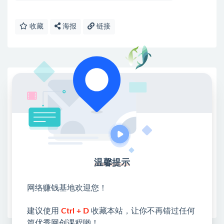
收藏
海报
链接
网赚基地简介
站长微信：无
❤本站：本站整合多方资源站，主要面向互联网创业
类&副业类，资源丰富 物超所值。
❤能助您：找项目 + 低成本创业 + 减少信息差 + 见识
各种项目 + 提升网创认知。
❤本站为众多团队提供了重要价值，也为众多创业者
温馨提示
开启网络之门，广受好评！
❤如果您也依存于互联网，欢迎加入本站会员，将尽
网络赚钱基地欢迎您！
早为您提供丰盛价值。祝您前程似锦！
建议使用
Ctrl + D
收藏本站，让你不再错过任何
篇优秀网创课程哟！