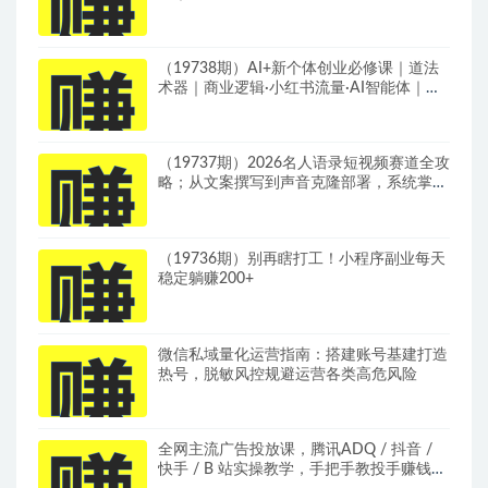
建模撬动笔记自然流量全套教学
（19738期）AI+新个体创业必修课｜道法
术器｜商业逻辑·小红书流量·AI智能体｜低
成本打造个人变现小生意全套教学
（19737期）2026名人语录短视频赛道全攻
略；从文案撰写到声音克隆部署，系统掌握
涨粉变现双赢制作技术
（19736期）别再瞎打工！小程序副业每天
稳定躺赚200+
微信私域量化运营指南：搭建账号基建打造
热号，脱敏风控规避运营各类高危风险
全网主流广告投放课，腾讯ADQ / 抖音 /
快手 / B 站实操教学，手把手教投手赚钱变