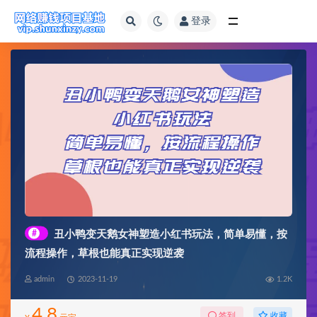
登录
全部
#
丑小鸭变天鹅女神塑造小红书玩法，简单易懂，按
流程操作，草根也能真正实现逆袭
admin
2023-11-19
1.2K
4.8
收藏
签到