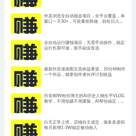
现，全套变现拆解稳定出单
外卖浏览全自动掘金项目，全平台覆盖，单
窗口一天30+，可批量矩阵做，轻松日入
500+
全自动运行賺钱项目，无需手动操作，稳定
运行长期可做，新手副业首选
最新抖音漫画图文高收益赛道，10分钟制作
一个作品，稳拿创作者伙伴计划收益
抖音80W粉丝博主的AI历史人物生平VLOG
教学，不用拍摄不用露脸，AI帮你搞定，轻
松解锁伙伴计划+精选收益
白天正常上班，店铺自主成交，做多多虚拟
每月新增1-3W稳定被动收入