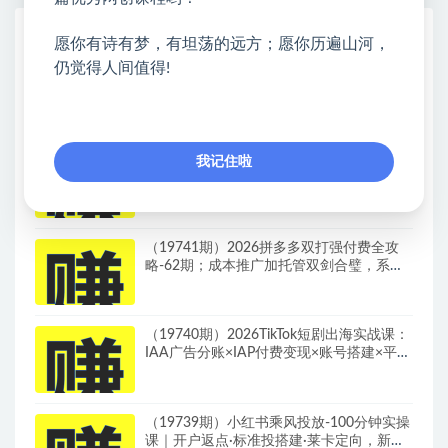
热门课程展示
愿你有诗有梦，有坦荡的远方；愿你历遍山河，
仍觉得人间值得!
Walmart（沃尔玛）超市浏览标注项目，单
账号日收益20+单电脑日收益可达800+带分
佣机制
（19742期）2026淘宝从零到爆2.0第85
我记住啦
期；主推款五项高权重初始设置，改销量评
晒秒单快速破零积累基础权重
（19741期）2026拼多多双打强付费全攻
略-62期；成本推广加托管双剑合璧，系统
讲解7种付费玩法优劣势与选择策略
（19740期）2026TikTok短剧出海实战课：
IAA广告分账×IAP付费变现×账号搭建×平台
规则×双轨爆发×回款全流程
（19739期）小红书乘风投放-100分钟实操
课｜开户返点·标准投搭建·莱卡定向，新店