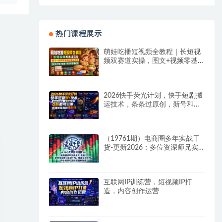
热门课程展示
萌娃吃播短视频全教程｜长短视
频双赛道实操，图文+视频零基
础保姆式教学，伙伴计划-收徒-
商单等多种变现方式
2026快手荧光计划，快手短剧搬
运技术，条条过原创，新号和老
号0粉都可以做，有播放量就能
賺到钱
（19761期）电商圈多年实战干
货-更新2026：多位资深师兄实
战干货/覆盖全域平台，中小卖家
可复制的盈利指南
互联网IP训练营，短视频IP打
造，内容创作运营