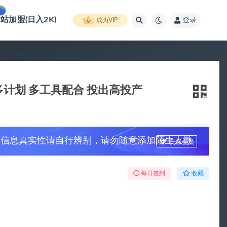
网站加盟(日入2K)
登录
成为VIP
计划 多工具配合 投出高投产
，信息真实性请自行辨别，请勿随意添加陌生人微
升级会员
每日签到
收藏