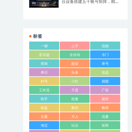
台设备搭建五十账号矩阵，精准
打造引流接单型流量账号
标签
一键
上手
也能
亚马逊
全自动
冷门
剪辑
副业
单号
单日
头条
实战
封号
小红
就能
工作流
干货
广告
快手
批量
操作
收益
教你
教程
文案
月入
流量
淘宝
玩法
矩阵