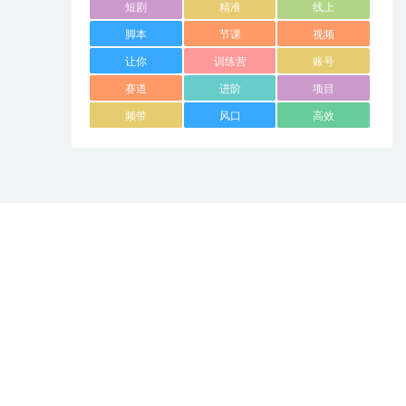
短剧
精准
线上
脚本
节课
视频
让你
训练营
账号
赛道
进阶
项目
频带
风口
高效