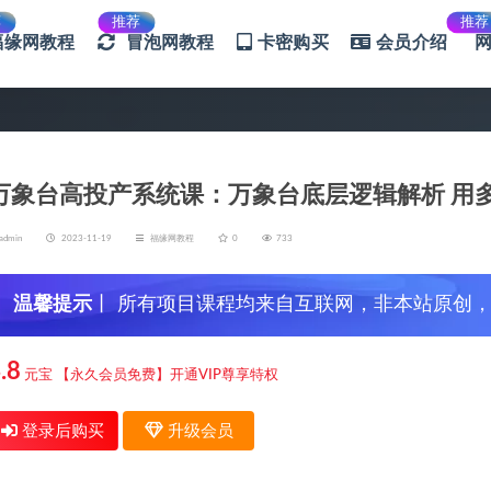
荐
推荐
推荐
福缘网教程
冒泡网教程
卡密购买
会员介绍
万象台高投产系统课：万象台底层逻辑解析 用多
admin
2023-11-19
福缘网教程
0
733
温馨提示
丨 所有项目课程均来自互联网，非本站原创
信，谨防上当受骗！
.8
元宝
【永久会员免费】开通VIP尊享特权
登录后购买
升级会员