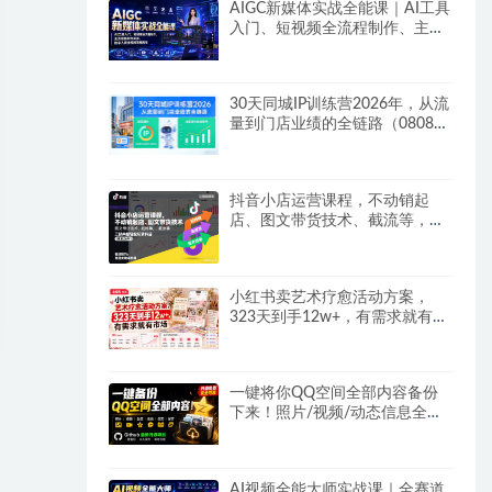
AIGC新媒体实战全能课｜AI工具
入门、短视频全流程制作、主流
绘图软件实操、数字人商业视频
落地教程
30天同城IP训练营2026年，从流
量到门店业绩的全链路（0808更
新）
抖音小店运营课程，不动销起
店、图文带货技术、截流等，三
频共振轻松玩转抖店(更新26年
08月)
小红书卖艺术疗愈活动方案，
323天到手12w+，有需求就有市
场
一键将你QQ空间全部内容备份
下来！照片/视频/动态信息全存
本地，Github最新开源项目
QzoneArchive
AI视频全能大师实战课｜全赛道