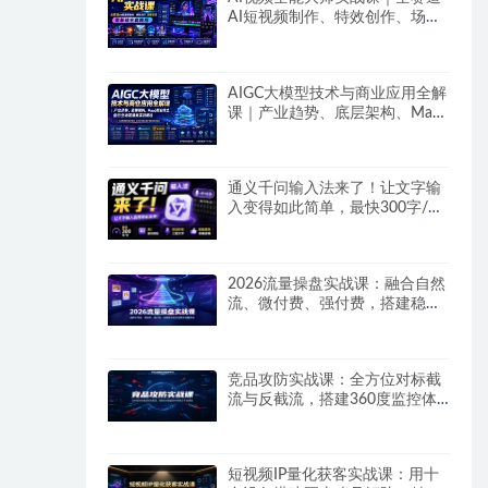
AI短视频制作、特效创作、场景
变现零基础全套教程
AIGC大模型技术与商业应用全解
课｜产业趋势、底层架构、MaaS
商业模式、全行业场景落地实战
教程
通义千问输入法来了！让文字输
入变得如此简单，最快300字/
分，AI自动润色，说话秒变工整
文字
2026流量操盘实战课：融合自然
流、微付费、强付费，搭建稳定
长效的带货流量体系
竞品攻防实战课：全方位对标截
流与反截流，搭建360度监控体
系抢占平台流量
短视频IP量化获客实战课：用十