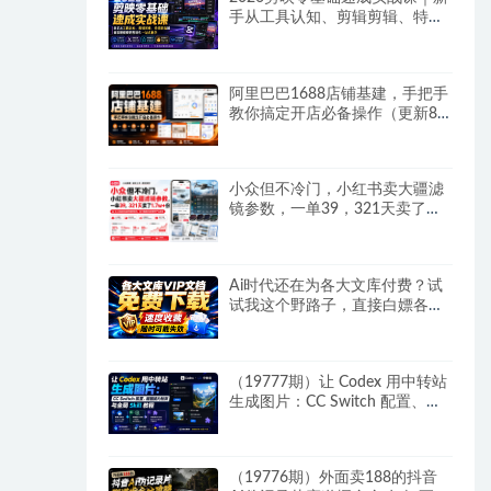
手从工具认知、剪辑剪辑、特效
配音到爆款短视频完整制作一站
式教学
阿里巴巴1688店铺基建，手把手
教你搞定开店必备操作（更新8
月）
小众但不冷门，小红书卖大疆滤
镜参数，一单39，321天卖了
1.7w+份
Ai时代还在为各大文库付费？试
试我这个野路子，直接白嫖各大
文库！
（19777期）让 Codex 用中转站
生成图片：CC Switch 配置、画
图能力检测与全局 Skill 教程
（19776期）外面卖188的抖音