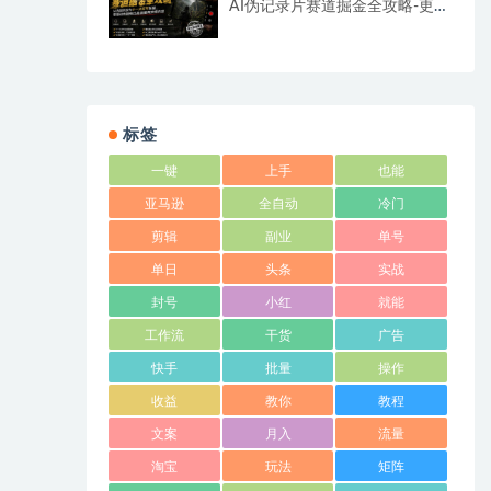
AI伪记录片赛道掘金全攻略-更
新；从选题到发布十一大环节拆
解，零基础也能做出高流量真实
感内容
标签
一键
上手
也能
亚马逊
全自动
冷门
剪辑
副业
单号
单日
头条
实战
封号
小红
就能
工作流
干货
广告
快手
批量
操作
收益
教你
教程
文案
月入
流量
淘宝
玩法
矩阵