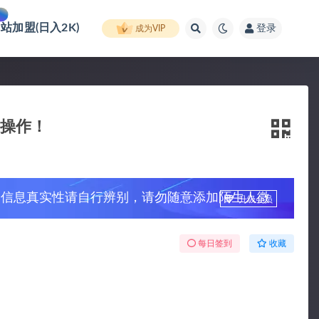
网站加盟(日入2K)
登录
成为VIP
量操作！
，信息真实性请自行辨别，请勿随意添加陌生人微
升级会员
每日签到
收藏