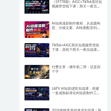
（19778期）AIGC×TikTok美区短
视频带货线下课；两天一夜完整
回放，12小时高清视频收录头部
操盘手全流程教学
AI动画漫剧制作教程，从选题构
思、分镜文案、AI绘图配音到剪
映成片的完整创作流
TikTok×AIGC美区短视频带货线
下课，原线下两天一夜实战课
程，原价1.5W，完整收录12小
时高清授课视频
付费文章：佛学第二弹：还是四
个字
LibTV AI短剧进阶实战课，搭建
一套成熟标准化AI短剧制作工作
流，带你从素材创作走向专业镜
头叙事
2026剪映零基础速成实战课｜新