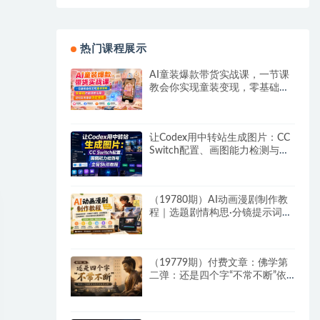
热门课程展示
AI童装爆款带货实战课，一节课
教会你实现童装变现，零基础也
能落地实操
让Codex用中转站生成图片：CC
Switch配置、画图能力检测与全
局Skill教程
（19780期）AI动画漫剧制作教
程｜选题剧情构思·分镜提示词撰
写·AI绘图配音·2D动画制作·剪映
实操完成完整漫剧成片
（19779期）付费文章：佛学第
二弹：还是四个字“不常不断”依
托八不偈解读无我因果连续之理