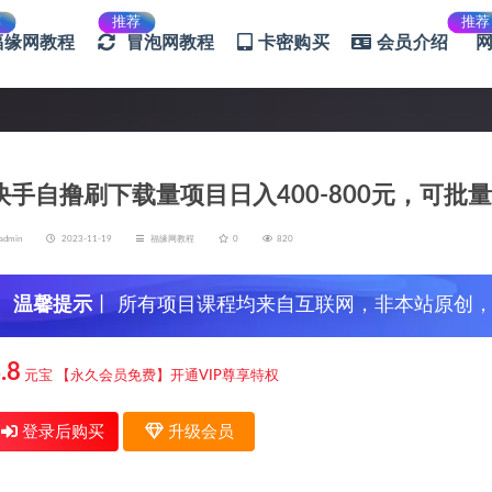
荐
推荐
推荐
福缘网教程
冒泡网教程
卡密购买
会员介绍
快手自撸刷下载量项目日入400-800元，可批
admin
2023-11-19
福缘网教程
0
820
温馨提示
丨 所有项目课程均来自互联网，非本站原创
信，谨防上当受骗！
.8
元宝
【永久会员免费】开通VIP尊享特权
登录后购买
升级会员