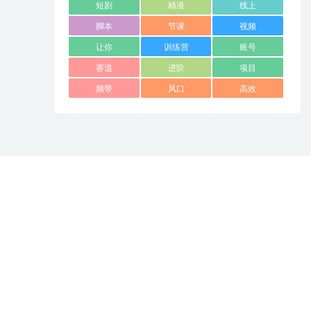
短剧
精准
线上
脚本
节课
视频
让你
训练营
账号
赛道
进阶
项目
频带
风口
高效