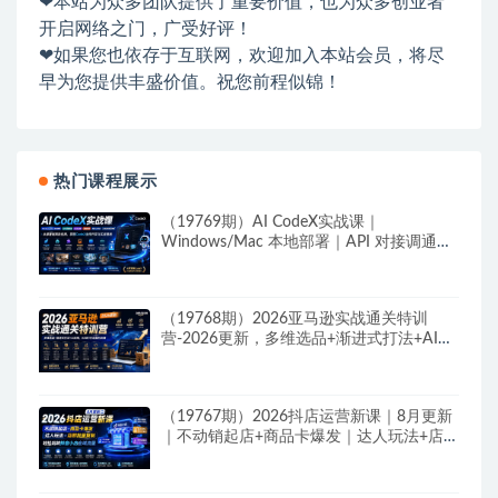
❤本站为众多团队提供了重要价值，也为众多创业者
开启网络之门，广受好评！
❤如果您也依存于互联网，欢迎加入本站会员，将尽
早为您提供丰盛价值。祝您前程似锦！
热门课程展示
（19769期）AI CodeX实战课｜
Windows/Mac 本地部署｜API 对接调通｜
Skill 自制｜漫剧剪辑｜网站 VR 项目｜AI项
目落地全教程
（19768期）2026亚马逊实战通关特训
营-2026更新，多维选品+渐进式打法+AI应
用，从0到1打造盈利店铺
（19767期）2026抖店运营新课｜8月更新
｜不动销起店+商品卡爆发｜达人玩法+店群
批量复制｜轻松玩转抖音小店全域流量