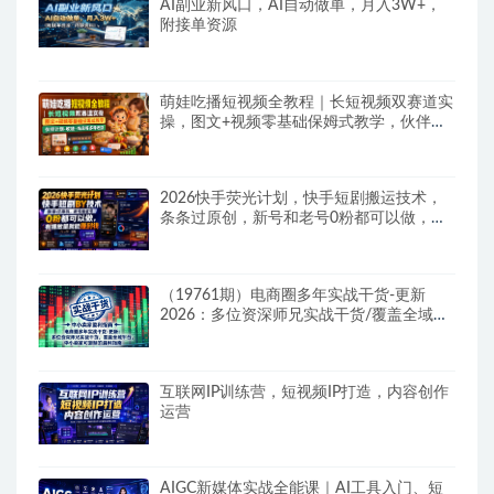
AI副业新风口，AI自动做单，月入3W+，
附接单资源
萌娃吃播短视频全教程｜长短视频双赛道实
操，图文+视频零基础保姆式教学，伙伴计
划-收徒-商单等多种变现方式
2026快手荧光计划，快手短剧搬运技术，
条条过原创，新号和老号0粉都可以做，有
播放量就能賺到钱
（19761期）电商圈多年实战干货-更新
2026：多位资深师兄实战干货/覆盖全域平
台，中小卖家可复制的盈利指南
互联网IP训练营，短视频IP打造，内容创作
运营
AIGC新媒体实战全能课｜AI工具入门、短