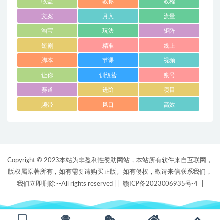
收益
教你
教程
文案
月入
流量
淘宝
玩法
矩阵
短剧
精准
线上
脚本
节课
视频
让你
训练营
账号
赛道
进阶
项目
频带
风口
高效
Copyright © 2023本站为非盈利性赞助网站，本站所有软件来自互联网，
版权属原著所有，如有需要请购买正版。如有侵权，敬请来信联系我们，
我们立即删除 --All rights reserved |
|
赣ICP备2023006935号-4
|