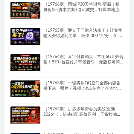
（19766期）同城IP30天特训营-更新｜拍
摄剪辑+脚本文案+引流成交，打爆本地流量
提升门店业绩实操教学
（19765期）通义千问输入法来了！让文字
输入变得如此简单，最快 300 字/分，AI 自
动润色，说话秒变工整文字
（19764期）某宝付费购买，常用6G音效合
集！970+首宣传片背景音乐，无版权可商
用大气素材，分类清晰，高质量内容
（19763期）一键将你QQ空间全部内容备
份下来！照片 / 视频 /动态信息全存本地，
Github最新开源项目 QzoneArchive
（19762期）拼多多年费会员实战(更新
2026年)：从基础到高阶盈利，干货拉满，
帮你建立稳定盈利运营知识体系