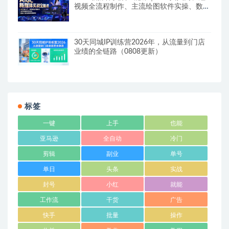
视频全流程制作、主流绘图软件实操、数字
人商业视频落地教程
30天同城IP训练营2026年，从流量到门店
业绩的全链路（0808更新）
标签
一键
上手
也能
亚马逊
全自动
冷门
剪辑
副业
单号
单日
头条
实战
封号
小红
就能
工作流
干货
广告
快手
批量
操作