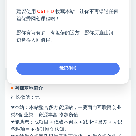
②：选择【在浏览器打开】
建议使用
Ctrl + D
收藏本站，让你不再错过任何
③：点击右上方【登录】领取
篇优秀网创课程哟！
限时活动：注册新用户赠送VIP
愿你有诗有梦，有坦荡的远方；愿你历遍山河，
仍觉得人间值得!
收藏
海报
链接
我记住啦
网赚基地简介
站长微信：无
❤本站：本站整合多方资源站，主要面向互联网创业
类&副业类，资源丰富 物超所值。
❤能助您：找项目 + 低成本创业 + 减少信息差 + 见识
各种项目 + 提升网创认知。