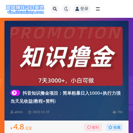
登录
全部
#
抖音知识撸金项目：简单粗暴日入1000+执行力强
当天见收益(教程+资料)
admin
2023-11-19
786
4.8
收藏
签到
¥
元宝