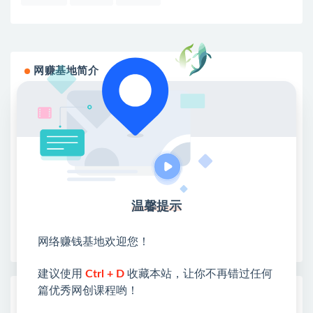
网赚基地简介
站长微信：无
❤本站：本站整合多方资源站，主要面向互联网创业
类&副业类，资源丰富 物超所值。
❤能助您：找项目 + 低成本创业 + 减少信息差 + 见识
各种项目 + 提升网创认知。
❤本站为众多团队提供了重要价值，也为众多创业者
开启网络之门，广受好评！
温馨提示
❤如果您也依存于互联网，欢迎加入本站会员，将尽
早为您提供丰盛价值。祝您前程似锦！
网络赚钱基地欢迎您！
建议使用
Ctrl + D
收藏本站，让你不再错过任何
篇优秀网创课程哟！
热门课程展示