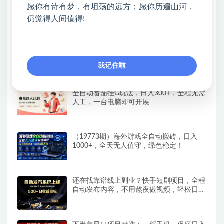
CodeX从0到1实战课，吃透CodeX全功能，
愿你有诗有梦，有坦荡的远方；愿你历遍山河，
零基础AI开发实战，从部署到高阶项目一键
仍觉得人间值得!
落地
抖音90W粉丝博主亲授影视剧解说教学，
选剧选题+文案模板+AI指令+剪辑配音+封
我记住啦
面全流程变现，解锁精选独家收益
全自动番茄挂G玩法，日入300+，全程无需
人工，一台电脑即可开展
（19773期）海外游戏全自动搬砖，日入
1000+，全天无人值守，绿色稳定！
还在找靠谱线上副业？快手短剧项目，全程
自动发布内容，不用熬夜做视频，轻松日入
500+