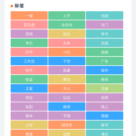
标签
一键
上手
也能
亚马逊
全自动
冷门
剪辑
副业
单号
单日
头条
实战
封号
小红
就能
工作流
干货
广告
快手
批量
操作
收益
教你
教程
文案
月入
流量
淘宝
玩法
矩阵
短剧
精准
线上
脚本
节课
视频
让你
训练营
账号
赛道
进阶
项目