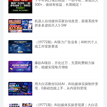
下半年风口项目精选：一部手机，保底日入
500+，做就有收益，长期稳定！
机器人自动接待买家自动发货，跟着系统学
拼多多虚拟月入1-5W
（19772期）AI算力广告业务｜AI时代个人
或工作室新赛道
爆款Ai项目，月化过万，无需耗费精力操
作，稳健实现每月增收
用大白话教你玩转AI，AI自媒体实操制作变
现，0基础也能上手，从内容到变现
（19771期）AI自媒体实操变现课｜大白话