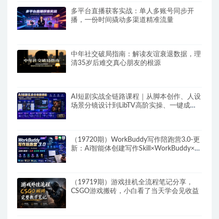
多平台直播获客实战：单人多账号同步开
播，一份时间撬动多渠道精准流量
中年社交破局指南：解读友谊衰退数据，理
清35岁后难交真心朋友的根源
AI短剧实战全链路课程｜从脚本创作、人设
场景分镜设计到LibTV高阶实操、一键成片
标准化交付教程
（19720期）WorkBuddy写作陪跑营3.0-更
新：Ai智能体创建写作Skill×WorkBuddy×人
工手写模式×去除AI痕迹×头条公众号百家号
（19719期）游戏挂机全流程笔记分享，
CSGO游戏搬砖，小白看了当天学会见收益