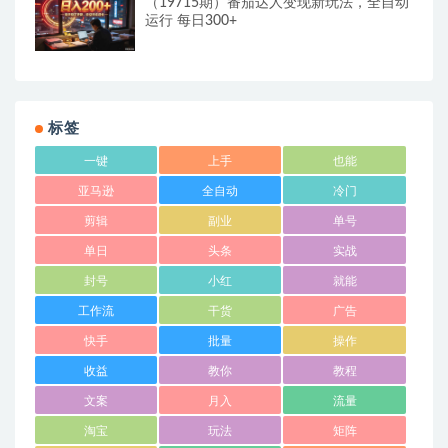
（19715期）番茄达人变现新玩法，全自动
运行 每日300+
标签
一键
上手
也能
亚马逊
全自动
冷门
剪辑
副业
单号
单日
头条
实战
封号
小红
就能
工作流
干货
广告
快手
批量
操作
收益
教你
教程
文案
月入
流量
淘宝
玩法
矩阵