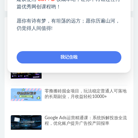
篇优秀网创课程哟！
愿你有诗有梦，有坦荡的远方；愿你历遍山河，
热门课程展示
仍觉得人间值得!
保姆级教程｜用AI无线画布做沉浸式吃播，
3步直接出片，无线画布工作流，操作简单
好上手
我记住啦
太香了！这款千问视频/图片去水印神器，
一键搞定烦人水印，本地完全免费，浏览器
拓展插件
零撸搬砖掘金项目，玩法稳定普通人可落地
的长期副业，月收益轻松10000+
Google Ads运营精通课：系统拆解投放全流
程，优化账户提升广告投产回报率