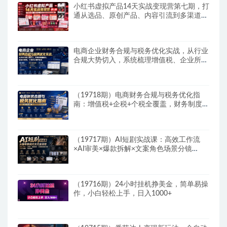
小红书虚拟产品14天实战变现营第七期，打
通从选品、原创产品、内容引流到多渠道成
交全链路
电商企业财务合规与税务优化实战，从行业
合规大势切入，系统梳理增值税、企业所得
税、个税等全税种要点
（19718期）电商财务合规与税务优化指
南：增值税+企税+个税全覆盖，财务制度搭
建落地纳税筹划方案
（19717期）AI短剧实战课：高效工作流
×AI审美×爆款拆解×文案角色场景分镜
×LibTV进阶×站位控制×从脚本到成片交付全
流程
（19716期）24小时挂机挣美金，简单易操
作，小白轻松上手，日入1000+