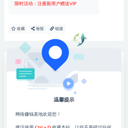
限时活动：注册新用户赠送VIP
收藏
海报
链接
网赚基地简介
站长微信：无
❤本站：本站整合多方资源站，主要面向互联网创业
类&副业类，资源丰富 物超所值。
❤能助您：找项目 + 低成本创业 + 减少信息差 + 见识
各种项目 + 提升网创认知。
温馨提示
❤本站为众多团队提供了重要价值，也为众多创业者
开启网络之门，广受好评！
网络赚钱基地欢迎您！
❤如果您也依存于互联网，欢迎加入本站会员，将尽
早为您提供丰盛价值。祝您前程似锦！
建议使用
Ctrl + D
收藏本站，让你不再错过任何