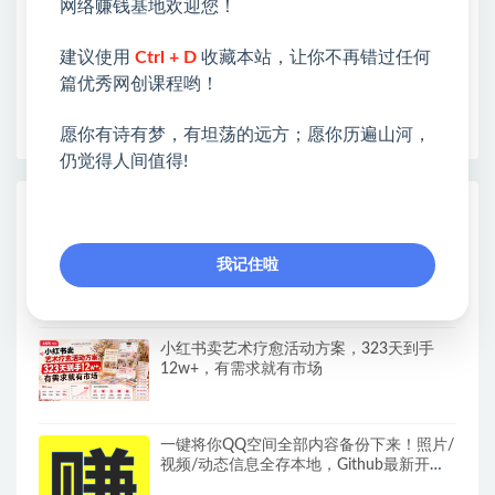
网络赚钱基地欢迎您！
各种项目 + 提升网创认知。
❤本站为众多团队提供了重要价值，也为众多创业者
建议使用
Ctrl + D
收藏本站，让你不再错过任何
开启网络之门，广受好评！
篇优秀网创课程哟！
❤如果您也依存于互联网，欢迎加入本站会员，将尽
早为您提供丰盛价值。祝您前程似锦！
愿你有诗有梦，有坦荡的远方；愿你历遍山河，
仍觉得人间值得!
热门课程展示
抖音小店运营课程，不动销起店、图文带货
我记住啦
技术、截流等，三频共振轻松玩转抖店(更
新26年08月)
小红书卖艺术疗愈活动方案，323天到手
12w+，有需求就有市场
一键将你QQ空间全部内容备份下来！照片/
视频/动态信息全存本地，Github最新开源
项目QzoneArchive