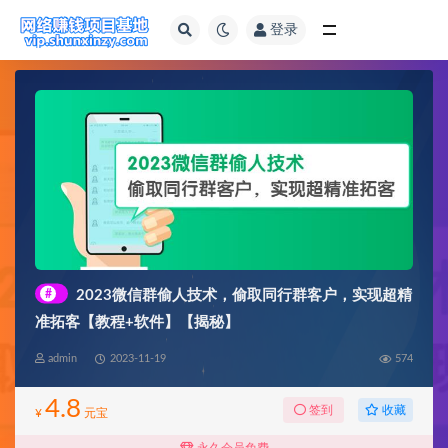
登录
全部
#
2023微信群偷人技术，偷取同行群客户，实现超精
准拓客【教程+软件】【揭秘】
admin
2023-11-19
574
4.8
收藏
签到
¥
元宝
永久会员免费