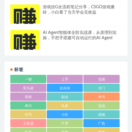
游戏挂G全流程笔记分享，CSGO游戏搬
砖，小白看了当天学会见收益
AI Agent智能体全阶实战课，从原理到实
操，手把手搭建可自动运行的AI Agent
标签
一键
上手
也能
亚马逊
全自动
冷门
剪辑
副业
单号
单日
头条
实战
封号
小红
就能
工作流
干货
广告