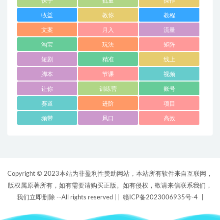
快手
批量
操作
收益
教你
教程
文案
月入
流量
淘宝
玩法
矩阵
短剧
精准
线上
脚本
节课
视频
让你
训练营
账号
赛道
进阶
项目
频带
风口
高效
Copyright © 2023本站为非盈利性赞助网站，本站所有软件来自互联网，
版权属原著所有，如有需要请购买正版。如有侵权，敬请来信联系我们，
我们立即删除 --All rights reserved |
|
赣ICP备2023006935号-4
|