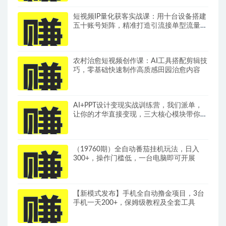
短视频IP量化获客实战课：用十台设备搭建
五十账号矩阵，精准打造引流接单型流量账
号
农村治愈短视频创作课：AI工具搭配剪辑技
巧，零基础快速制作高质感田园治愈内容
AI+PPT设计变现实战训练营，我们派单，
让你的才华直接变现，三大核心模块带你构
建Al设计x派单变现的完整闭环
（19760期）全自动番茄挂机玩法，日入
300+，操作门槛低，一台电脑即可开展
【新模式发布】手机全自动撸金项目，3台
手机一天200+，保姆级教程及全套工具