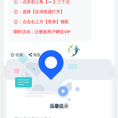
①：点击右上角【
】三个点
②：选择【在浏览器打开】
③：点击右上方【登录】领取
限时活动：注册新用户赠送VIP
收藏
海报
链接
网赚基地简介
站长微信：无
❤本站：本站整合多方资源站，主要面向互联网创业
温馨提示
类&副业类，资源丰富 物超所值。
❤能助您：找项目 + 低成本创业 + 减少信息差 + 见识