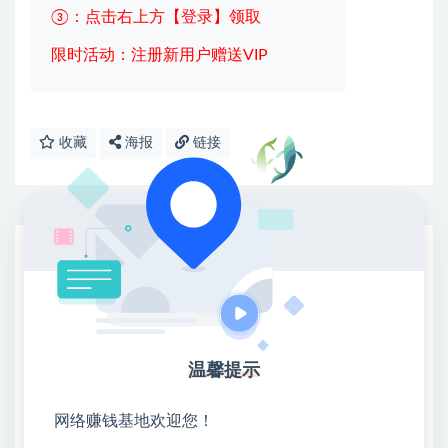
③：点击右上方【登录】领取
限时活动：注册新用户赠送VIP
收藏
海报
链接
网赚基地简介
站长微信：无
❤本站：本站整合多方资源站，主要面向互联网创业
类&副业类，资源丰富 物超所值。
❤能助您：找项目 + 低成本创业 + 减少信息差 + 见识
温馨提示
各种项目 + 提升网创认知。
❤本站为众多团队提供了重要价值，也为众多创业者
网络赚钱基地欢迎您！
开启网络之门，广受好评！