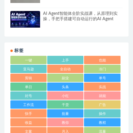
AI Agent智能体全阶实战课，从原理到实
操，手把手搭建可自动运行的AI Agent
标签
一键
上手
也能
亚马逊
全自动
冷门
剪辑
副业
单号
单日
头条
实战
封号
小红
就能
工作流
干货
广告
快手
批量
操作
收益
教你
教程
文案
月入
流量