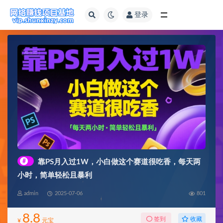
登录
全部
#
靠PS月入过1W，小白做这个赛道很吃香，每天两
小时，简单轻松且暴利
admin
2025-07-06
801
8.8
收藏
签到
¥
元宝