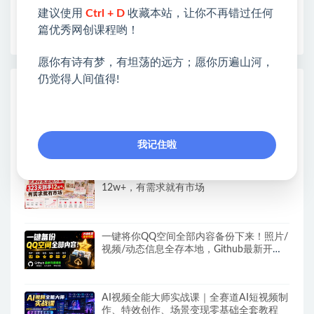
❤如果您也依存于互联网，欢迎加入本站会员，将尽
建议使用
Ctrl + D
收藏本站，让你不再错过任何
早为您提供丰盛价值。祝您前程似锦！
篇优秀网创课程哟！
愿你有诗有梦，有坦荡的远方；愿你历遍山河，
仍觉得人间值得!
热门课程展示
抖音小店运营课程，不动销起店、图文带货
技术、截流等，三频共振轻松玩转抖店(更
新26年08月)
我记住啦
小红书卖艺术疗愈活动方案，323天到手
12w+，有需求就有市场
一键将你QQ空间全部内容备份下来！照片/
视频/动态信息全存本地，Github最新开源
项目QzoneArchive
AI视频全能大师实战课｜全赛道AI短视频制
作、特效创作、场景变现零基础全套教程