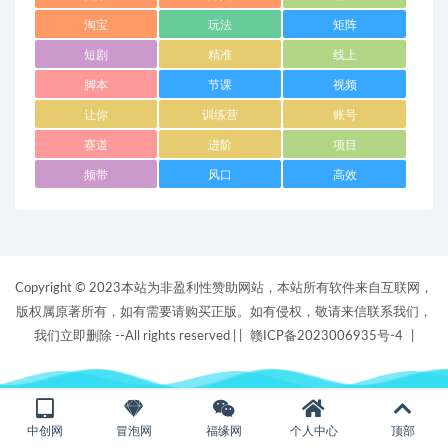
淘宝
玩法
矩阵
短剧
精准
线上
脚本
节课
视频
让你
训练营
账号
赛道
进阶
项目
频带
风口
高效
Copyright © 2023本站为非盈利性赞助网站，本站所有软件来自互联网，
版权属原著所有，如有需要请购买正版。如有侵权，敬请来信联系我们，
我们立即删除 --All rights reserved |
|
赣ICP备2023006935号-4
|
中创网
冒泡网
福缘网
个人中心
顶部