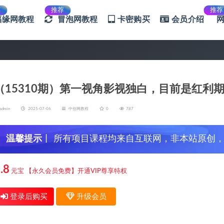
荐
推荐
推荐
福缘网教程
冒泡网教程
卡密购买
会员介绍
（15310期）第一视角影视独白，目前是红利
admin
2025-07-06
中创网教程
0
787
温馨提示
丨 所有项目课程均来自互联网，非本站原创
信，谨防上当受骗！
.8
元宝
【永久会员免费】开通VIP尊享特权
登录后购买
升级会员