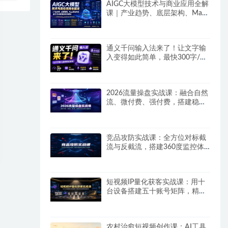
AIGC大模型技术与商业应用全解
课｜产业趋势、底层架构、MaaS
商业模式、全行业场景落地实战
教程
通义千问输入法来了！让文字输
入变得如此简单，最快300字/
分，AI自动润色，说话秒变工整
文字
2026流量操盘实战课：融合自然
流、微付费、强付费，搭建稳定
长效的带货流量体系
竞品攻防实战课：全方位对标截
流与反截流，搭建360度监控体
系抢占平台流量
短视频IP量化获客实战课：用十
台设备搭建五十账号矩阵，精准
打造引流接单型流量账号
农村治愈短视频创作课：AI工具