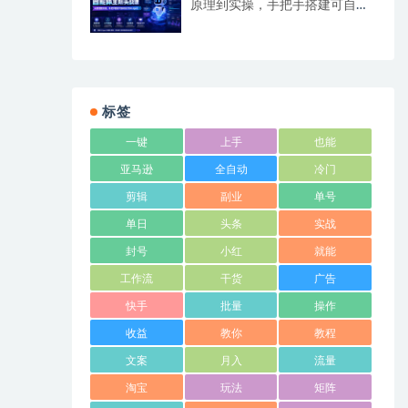
原理到实操，手把手搭建可自动
运行的AI Agent
标签
一键
上手
也能
亚马逊
全自动
冷门
剪辑
副业
单号
单日
头条
实战
封号
小红
就能
工作流
干货
广告
快手
批量
操作
收益
教你
教程
文案
月入
流量
淘宝
玩法
矩阵