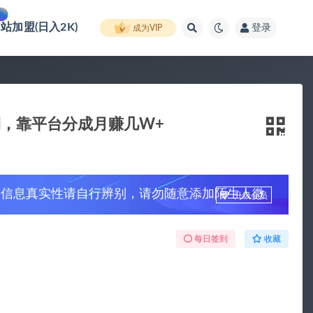
网站加盟(日入2K)
登录
成为VIP
期，靠平台分成月赚几W+
，信息真实性请自行辨别，请勿随意添加陌生人微
升级会员
每日签到
收藏