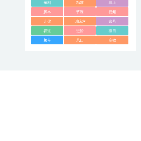
短剧
精准
线上
脚本
节课
视频
让你
训练营
账号
赛道
进阶
项目
频带
风口
高效