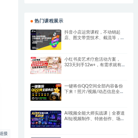
热门课程展示
抖音小店运营课程，不动销起
店、图文带货技术、截流等，三
频共振轻松玩转抖店(更新26年
08月)
小红书卖艺术疗愈活动方案，
323天到手12w+，有需求就有市
场
一键将你QQ空间全部内容备份
下来！照片/视频/动态信息全存
本地，Github最新开源项目
QzoneArchive
AI视频全能大师实战课｜全赛道
AI短视频制作、特效创作、场景
变现零基础全套教程
链接