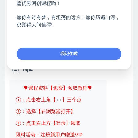
篇优秀网创课程哟！
25.25 最后临门一脚，让用户忍不住，按你说的做.mp4
愿你有诗有梦，有坦荡的远方；愿你历遍山河，
26.26有没有说人话？5个技巧，让你文案超接地气.mp4
仍觉得人间值得!
27.27购买欲够不够？满足7个字，用户购买欲爆棚.mp4
28.28 用户信不信你？牢记4个字，卖点自带说服
力.mp4
我记住啦
29.29. 6个“杀手锏”，消除用户立刻掏钱3大障碍
（4）.mp4
💖课程资料【免费】领取教程💖
①：点击右上角【
】三个点
②：选择【在浏览器打开】
③：点击右上方【登录】领取
限时活动：注册新用户赠送VIP