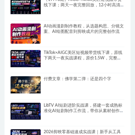
线下课；两天一夜完整回放，12小时高清视
频收录头部操盘手全流程教学
AI动画漫剧制作教程，从选题构思、分镜文
案、AI绘图配音到剪映成片的完整创作流
TikTok×AIGC美区短视频带货线下课，原线
下两天一夜实战课程，原价1.5W，完整收
录12小时高清授课视频
付费文章：佛学第二弹：还是四个字
LibTV AI短剧进阶实战课，搭建一套成熟标
准化AI短剧制作工作流，带你从素材创作走
向专业镜头叙事
2026剪映零基础速成实战课｜新手从工具