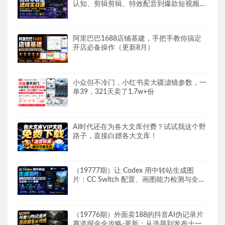
认知、剪辑剪辑、特效配音到爆款短视频完
整制作一站式教学
阿里巴巴1688店铺基建，手把手教你搞定
开店必备操作（更新8月）
小众但不冷门，小红书卖大疆滤镜参数，一
单39，321天卖了1.7w+份
Ai时代还在为各大文库付费？试试我这个野
路子，直接白嫖各大文库！
（19777期）让 Codex 用中转站生成图
片：CC Switch 配置、画图能力检测与全局
Skill 教程
（19776期）外面卖188的抖音AI伪记录片
赛道掘金全攻略-更新；从选题到发布十一