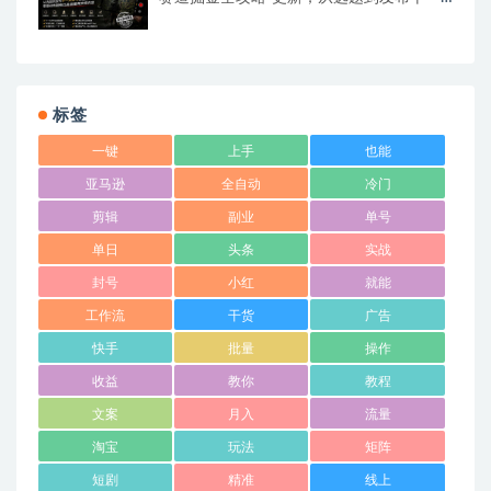
大环节拆解，零基础也能做出高流量真实感
内容
标签
一键
上手
也能
亚马逊
全自动
冷门
剪辑
副业
单号
单日
头条
实战
封号
小红
就能
工作流
干货
广告
快手
批量
操作
收益
教你
教程
文案
月入
流量
淘宝
玩法
矩阵
短剧
精准
线上