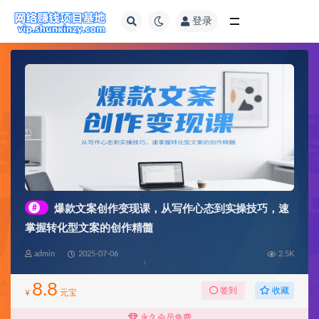
登录
全部
#
爆款文案创作变现课，从写作心态到实操技巧，速
掌握转化型文案的创作精髓
admin
2025-07-06
2.5K
8.8
收藏
签到
¥
元宝
永久会员免费