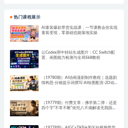
热门课程展示
AI童装爆款带货实战课，一节课教会你实现
童装变现，零基础也能落地实操
让Codex用中转站生成图片：CC Switch配
置、画图能力检测与全局Skill教程
（19780期）AI动画漫剧制作教程｜选题剧
情构思·分镜提示词撰写·AI绘图配音·2D动
画制作·剪映实操完成完整漫剧成片
（19779期）付费文章：佛学第二弹：还是
四个字“不常不断”依托八不偈解读无我因果
连续之理
（19778期）AIGC×TikTok美区短视频带货