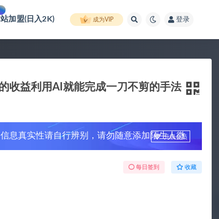
网站加盟(日入2K)
登录
成为VIP
的收益利用AI就能完成一刀不剪的手法
，信息真实性请自行辨别，请勿随意添加陌生人微
升级会员
每日签到
收藏