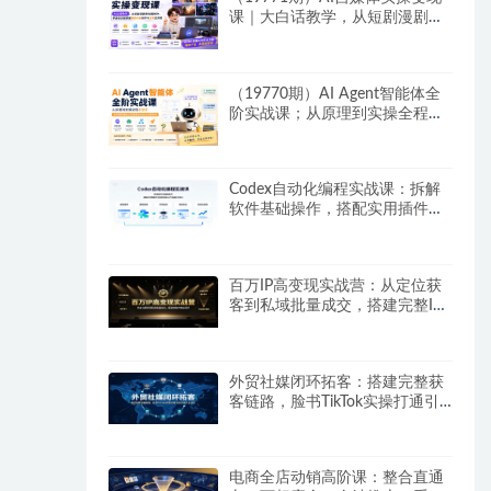
课｜大白话教学，从短剧漫剧到
动画制作，零基础也能掌握爆款
内容创作与变现全流程
（19770期）AI Agent智能体全
阶实战课；从原理到实操全程手
把手，无需编程基础也能搭建自
动运行的智能体
Codex自动化编程实战课：拆解
软件基础操作，搭配实用插件快
速掌握AI代码编写能力
百万IP高变现实战营：从定位获
客到私域批量成交，搭建完整IP
商业闭环
外贸社媒闭环拓客：搭建完整获
客链路，脸书TikTok实操打通引
流到成交全流程
电商全店动销高阶课：整合直通