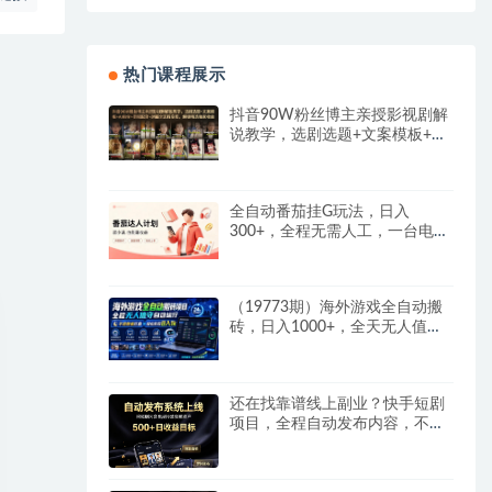
热门课程展示
抖音90W粉丝博主亲授影视剧解
说教学，选剧选题+文案模板+AI
指令+剪辑配音+封面全流程变
现，解锁精选独家收益
全自动番茄挂G玩法，日入
300+，全程无需人工，一台电脑
即可开展
（19773期）海外游戏全自动搬
砖，日入1000+，全天无人值
守，绿色稳定！
还在找靠谱线上副业？快手短剧
项目，全程自动发布内容，不用
熬夜做视频，轻松日入500+