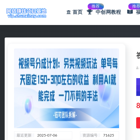
推荐
推
首页
中创网教程
全部
8
最近更新
2025-07-06
资源编号
71625