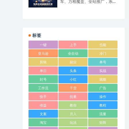
车、万相魔盒、全站推广，系统
化搭建店铺长效动销方案
标签
一键
上手
也能
亚马逊
全自动
冷门
剪辑
副业
单号
单日
头条
实战
封号
小红
就能
工作流
干货
广告
快手
批量
操作
收益
教你
教程
文案
月入
流量
淘宝
玩法
矩阵