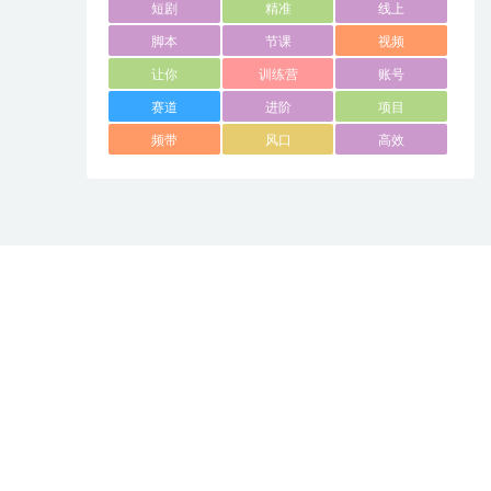
短剧
精准
线上
脚本
节课
视频
让你
训练营
账号
赛道
进阶
项目
频带
风口
高效