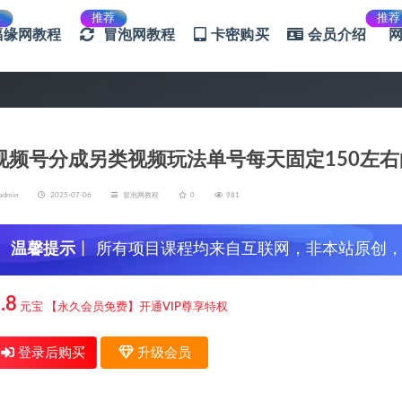
荐
推荐
推荐
福缘网教程
冒泡网教程
卡密购买
会员介绍
视频号分成另类视频玩法单号每天固定150左右
admin
2025-07-06
冒泡网教程
0
981
温馨提示
丨 所有项目课程均来自互联网，非本站原创
信，谨防上当受骗！
.8
元宝
【永久会员免费】开通VIP尊享特权
登录后购买
升级会员