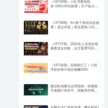
（19739期）小红书乘风投
放-100分钟实操课｜开户返点·标
准投搭建·莱卡定向，新店建模撬
动笔记自然流量全套教学
（19738期）AI+新个体创业必修
课｜道法术器｜商业逻辑·小红书
流量·AI智能体｜低成本打造个人
变现小生意全套教学
（19737期）2026名人语录短视
频赛道全攻略；从文案撰写到声
音克隆部署，系统掌握涨粉变现
双赢制作技术
（19736期）别再瞎打工！小程
序副业每天稳定躺赚200+
微信私域量化运营指南：搭建账
号基建打造热号，脱敏风控规避
运营各类高危风险
全网主流广告投放课，腾讯ADQ