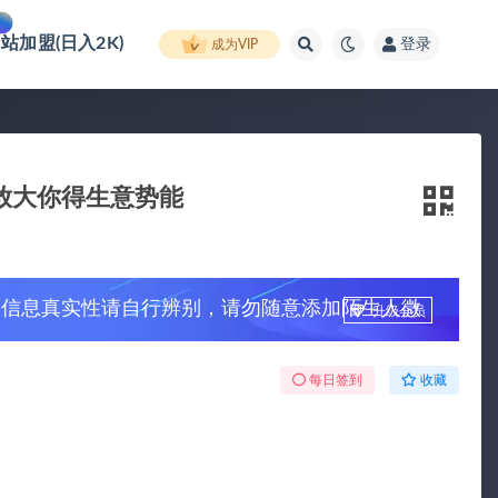
网站加盟(日入2K)
登录
成为VIP
放大你得生意势能
，信息真实性请自行辨别，请勿随意添加陌生人微
升级会员
每日签到
收藏