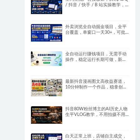
/ 抖音 / 快手 / B 站实操教学，
手把手教投手赚钱变现，全套变
现拆解稳定出单
外卖浏览全自动掘金项目，全平
台覆盖，单窗口一天30+，可批
量矩阵做，轻松日入500+
全自动运行賺钱项目，无需手动
操作，稳定运行长期可做，新手
副业首选
最新抖音漫画图文高收益赛道，
10分钟制作一个作品，稳拿创作
者伙伴计划收益
抖音80W粉丝博主的AI历史人物
生平VLOG教学，不用拍摄不用
露脸，AI帮你搞定，轻松解锁伙
伴计划+精选收益
白天正常上班，店铺自主成交，