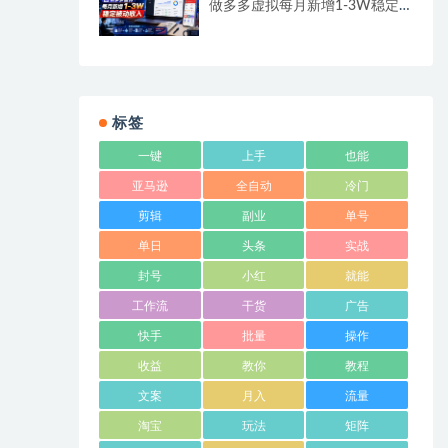
做多多虚拟每月新增1-3W稳定
被动收入
标签
一键
上手
也能
亚马逊
全自动
冷门
剪辑
副业
单号
单日
头条
实战
封号
小红
就能
工作流
干货
广告
快手
批量
操作
收益
教你
教程
文案
月入
流量
淘宝
玩法
矩阵