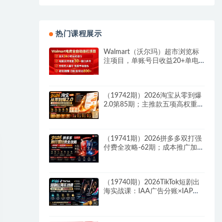
热门课程展示
Walmart（沃尔玛）超市浏览标
注项目，单账号日收益20+单电
脑日收益可达800+带分佣机制
（19742期）2026淘宝从零到爆
2.0第85期；主推款五项高权重初
始设置，改销量评晒秒单快速破
零积累基础权重
（19741期）2026拼多多双打强
付费全攻略-62期；成本推广加托
管双剑合璧，系统讲解7种付费
玩法优劣势与选择策略
（19740期）2026TikTok短剧出
海实战课：IAA广告分账×IAP付
费变现×账号搭建×平台规则×双
轨爆发×回款全流程