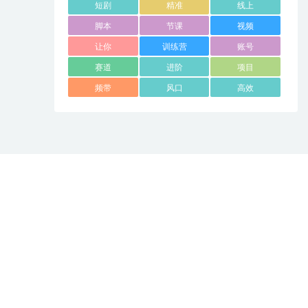
短剧
精准
线上
脚本
节课
视频
让你
训练营
账号
赛道
进阶
项目
频带
风口
高效