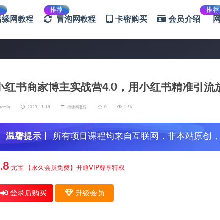
荐
推荐
推荐
福缘网教程
冒泡网教程
卡密购买
会员介绍
小红书商家博主实战营4.0，用小红书精准引流
admin
2023-11-18
福缘网教程
0
1.5K
温馨提示
丨 所有项目课程均来自互联网，非本站原创
信，谨防上当受骗！
.8
元宝
【永久会员免费】开通VIP尊享特权
登录后购买
升级会员