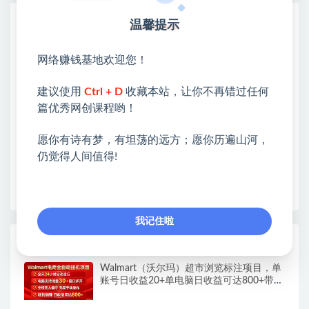
网赚基地简介
温馨提示
站长微信：无
网络赚钱基地欢迎您！
❤本站：本站整合多方资源站，主要面向互联网创业
类&副业类，资源丰富 物超所值。
建议使用
Ctrl + D
收藏本站，让你不再错过任何
❤能助您：找项目 + 低成本创业 + 减少信息差 + 见识
篇优秀网创课程哟！
各种项目 + 提升网创认知。
❤本站为众多团队提供了重要价值，也为众多创业者
愿你有诗有梦，有坦荡的远方；愿你历遍山河，
开启网络之门，广受好评！
仍觉得人间值得!
❤如果您也依存于互联网，欢迎加入本站会员，将尽
早为您提供丰盛价值。祝您前程似锦！
我记住啦
热门课程展示
Walmart（沃尔玛）超市浏览标注项目，单
账号日收益20+单电脑日收益可达800+带分
佣机制