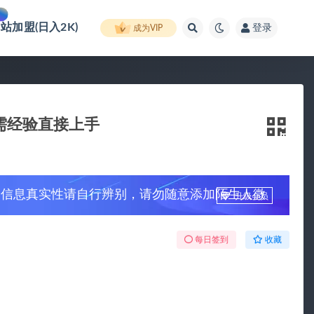
网站加盟(日入2K)
登录
成为VIP
需经验直接上手
，信息真实性请自行辨别，请勿随意添加陌生人微
升级会员
每日签到
收藏