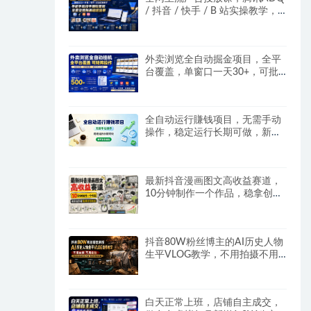
/ 抖音 / 快手 / B 站实操教学，
手把手教投手赚钱变现，全套变
现拆解稳定出单
外卖浏览全自动掘金项目，全平
台覆盖，单窗口一天30+，可批
量矩阵做，轻松日入500+
全自动运行賺钱项目，无需手动
操作，稳定运行长期可做，新手
副业首选
最新抖音漫画图文高收益赛道，
10分钟制作一个作品，稳拿创作
者伙伴计划收益
抖音80W粉丝博主的AI历史人物
生平VLOG教学，不用拍摄不用
露脸，AI帮你搞定，轻松解锁伙
伴计划+精选收益
白天正常上班，店铺自主成交，