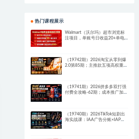
热门课程展示
Walmart（沃尔玛）超市浏览标
注项目，单账号日收益20+单电
脑日收益可达800+带分佣机制
（19742期）2026淘宝从零到爆
2.0第85期；主推款五项高权重初
始设置，改销量评晒秒单快速破
零积累基础权重
（19741期）2026拼多多双打强
付费全攻略-62期；成本推广加托
管双剑合璧，系统讲解7种付费
玩法优劣势与选择策略
（19740期）2026TikTok短剧出
海实战课：IAA广告分账×IAP付
费变现×账号搭建×平台规则×双
轨爆发×回款全流程