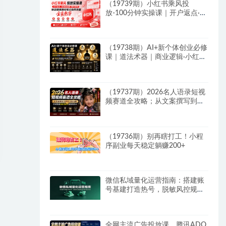
（19739期）小红书乘风投
放-100分钟实操课｜开户返点·标
准投搭建·莱卡定向，新店建模撬
动笔记自然流量全套教学
（19738期）AI+新个体创业必修
课｜道法术器｜商业逻辑·小红书
流量·AI智能体｜低成本打造个人
变现小生意全套教学
（19737期）2026名人语录短视
频赛道全攻略；从文案撰写到声
音克隆部署，系统掌握涨粉变现
双赢制作技术
（19736期）别再瞎打工！小程
序副业每天稳定躺赚200+
微信私域量化运营指南：搭建账
号基建打造热号，脱敏风控规避
运营各类高危风险
全网主流广告投放课，腾讯ADQ