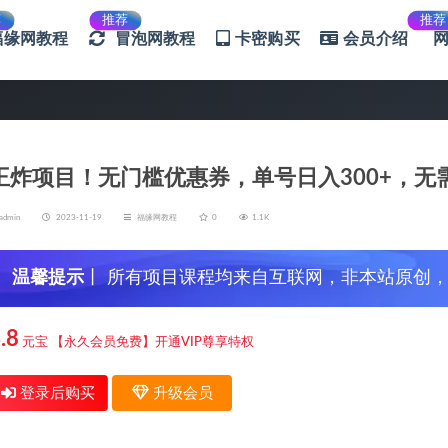
荐
推荐
推荐
福缘网教程
冒泡网教程
卡密购买
会员介绍
王炸项目！无门槛优惠券，单号日入300+，无
admin
2023-11-19
福缘网教程
0
1.1K
温馨提示
丨 所有项目课程均来自互联网，非本站原创
信，谨防上当受骗！
.8
元宝
【永久会员免费】开通VIP尊享特权
登录后购买
升级会员