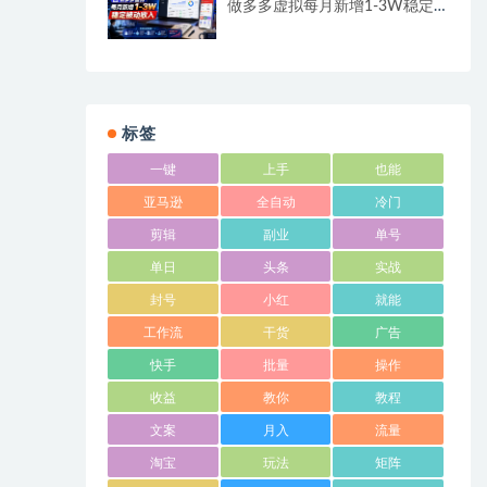
做多多虚拟每月新增1-3W稳定
被动收入
标签
一键
上手
也能
亚马逊
全自动
冷门
剪辑
副业
单号
单日
头条
实战
封号
小红
就能
工作流
干货
广告
快手
批量
操作
收益
教你
教程
文案
月入
流量
淘宝
玩法
矩阵