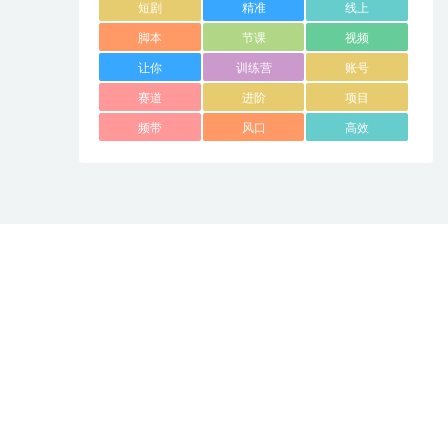
短剧
精准
线上
脚本
节课
视频
让你
训练营
账号
赛道
进阶
项目
频带
风口
高效