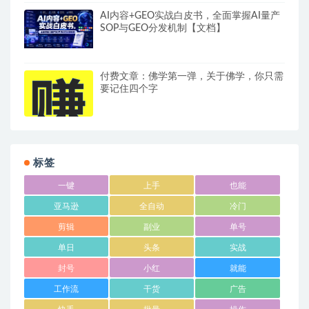
AI内容+GEO实战白皮书，全面掌握AI量产
SOP与GEO分发机制【文档】
付费文章：佛学第一弹，关于佛学，你只需
要记住四个字
标签
一键
上手
也能
亚马逊
全自动
冷门
剪辑
副业
单号
单日
头条
实战
封号
小红
就能
工作流
干货
广告