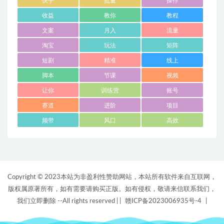
快手
批量
操作
收益
教你
教程
文案
月入
流量
淘宝
玩法
矩阵
短剧
精准
线上
脚本
节课
视频
让你
训练营
账号
赛道
进阶
项目
频带
风口
高效
Copyright © 2023本站为非盈利性赞助网站，本站所有软件来自互联网，
版权属原著所有，如有需要请购买正版。如有侵权，敬请来信联系我们，
我们立即删除 --All rights reserved |
|
赣ICP备2023006935号-4
|