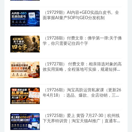
（19729期）AI内容+GEO实战白皮书。全
面掌握AI量产SOP与GEO分发机制
（19728期）付费文章：佛学第一弹:关于佛
学，你只需要记住四个字
（19727期） 付费文章：相亲筛选对象的高
效实用策略，全程落地可实操，规避短择、
利己型相亲对象
（19726期）淘宝高阶运营私家课（更新26
年4月18）：选品、爆款、全店动销，三模
块构建盈利闭环，月入破5万
（19725期）爱上 黄昏 7月27-30｜杭州线
下无界特训营｜淘宝天猫AI推广｜直通车人
群｜全套PPT SOP思维导图资料包