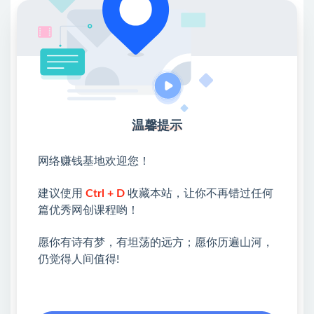
30、更好用的FLUX改图工作流.mp4
31、放大到更高像素,mp4
32、画面塔强工作流+KRITA局部修复.mp4
33、画面塔强本地端,mp4
34、Al添加人物.mp4
温馨提示
35、Kontext模型使用方法.mp4
网络赚钱基地欢迎您！
36、更好的增强质感工作流.mp4
建议使用
Ctrl + D
收藏本站，让你不再错过任何
37、开源Kontext使用方法.mp4
篇优秀网创课程哟！
38、洗园网站.mp4
愿你有诗有梦，有坦荡的远方；愿你历遍山河，
39、抹除物体网站.mp4
仍觉得人间值得!
💖课程资料【免费】领取教程💖