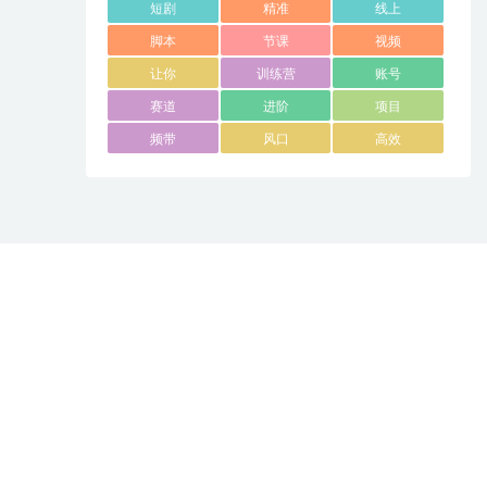
短剧
精准
线上
脚本
节课
视频
让你
训练营
账号
赛道
进阶
项目
频带
风口
高效