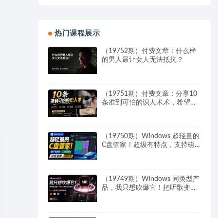
热门课程展示
（19752期）付费文章：什么样
的男人最让女人无法抵抗？
（19751期）付费文章：分享10
条准到可怕的识人术术，希望能
帮到大家。
（19750期）Windows 超轻量的
C盘管家！超级有特点，支持磁
盘分析及清理提醒，2M大小体
积，完全免费 C盘管家
（19749期）Windows 同类型产
品，我只想吹爆它！把听歌变成
了一场沉浸式视听现场，支持多
平台歌单播放 Mineradio