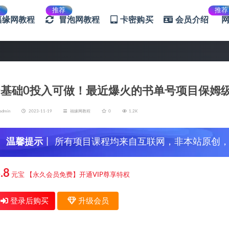
荐
推荐
推荐
福缘网教程
冒泡网教程
卡密购买
会员介绍
0基础0投入可做！最近爆火的书单号项目保姆
admin
2023-11-19
福缘网教程
0
1.2K
温馨提示
丨 所有项目课程均来自互联网，非本站原创
信，谨防上当受骗！
.8
元宝
【永久会员免费】开通VIP尊享特权
登录后购买
升级会员