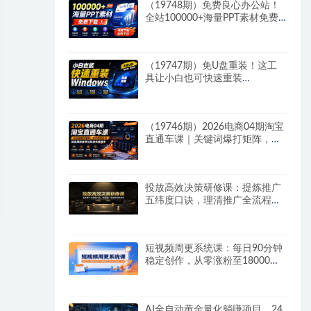
（19748期）免费良心办公站！
全站100000+海量PPT素材免费
下载，每日更新，分类清晰，免
注册登录下载 爱PPT网
（19747期）免U盘重装！这工
具让小白也可快速重装
Windows，支持无人值守配置，
数据无忧 CmzPrep_Rev2
（19746期）2026电商04期淘宝
直通车课｜关键词爆打矩阵，多
计划低出价，新品爆款差异化投
放实操教学
投放高效决策研修课：提炼推广
五纬度口诀，理清推广全流程判
断逻辑
短视频周更系统课：每日90分钟
稳定创作，从零涨粉至18000实
现月入八千
AI全自动黄金量化躺賺项目，24