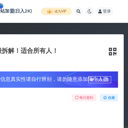
网站加盟(日入2K)
登录
成为VIP
级拆解！适合所有人！
，信息真实性请自行辨别，请勿随意添加陌生人微
升级会员
每日签到
收藏