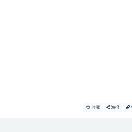
！
收藏
海报