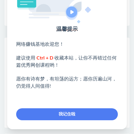
收藏
海报
链接
温馨提示
网络赚钱基地欢迎您！
网赚基地简介
站长微信：无
建议使用
Ctrl + D
收藏本站，让你不再错过任何
❤本站：本站整合多方资源站，主要面向互联网创业
篇优秀网创课程哟！
类&副业类，资源丰富 物超所值。
愿你有诗有梦，有坦荡的远方；愿你历遍山河，
❤能助您：找项目 + 低成本创业 + 减少信息差 + 见识
仍觉得人间值得!
各种项目 + 提升网创认知。
❤本站为众多团队提供了重要价值，也为众多创业者
开启网络之门，广受好评！
❤如果您也依存于互联网，欢迎加入本站会员，将尽
我记住啦
早为您提供丰盛价值。祝您前程似锦！