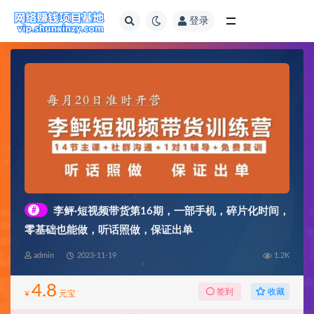
登录
全部
#
李鲆·短视频带货第16期，一部手机，碎片化时间，
零基础也能做，听话照做，保证出单
admin
2023-11-19
1.2K
4.8
收藏
签到
¥
元宝