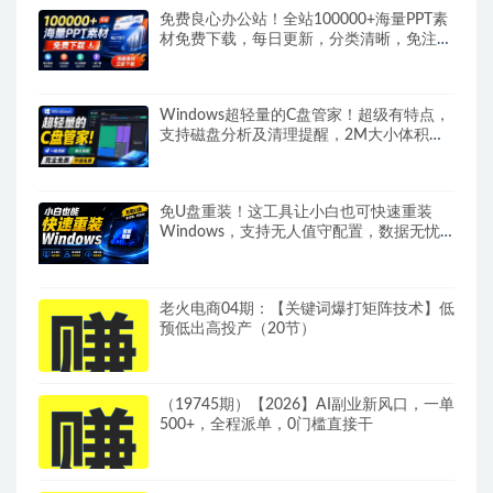
免费良心办公站！全站100000+海量PPT素
材免费下载，每日更新，分类清晰，免注册
登录下载爱PPT网
Windows超轻量的C盘管家！超级有特点，
支持磁盘分析及清理提醒，2M大小体积，
完全免费C盘管家
免U盘重装！这工具让小白也可快速重装
Windows，支持无人值守配置，数据无忧
CmzPrep_Rev2
老火电商04期：【关键词爆打矩阵技术】低
预低出高投产（20节）
（19745期）【2026】AI副业新风口，一单
500+，全程派单，0门槛直接干