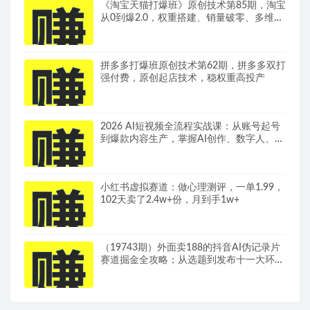
《淘宝天猫打爆班》原创技术第85期，淘宝
从0到爆2.0，权重搭建、销量破零、多维组
合玩法、全周期起量投产实操教程
拼多多打爆班原创技术第62期，拼多多双打
强付费，原创起店技术，稳权重高投产
2026 AI短视频全流程实战课：从账号起号
到爆款内容生产，掌握AI创作、数字人、带
货变现全链路玩法
小红书虚拟赛道：做心理测评，一单1.99，
102天卖了2.4w+份，月到手1w+
（19743期）外面卖188的抖音AI伪记录片
赛道掘金全攻略；从选题到发布十一大环节
拆解，零基础也能做出高流量真实感内容