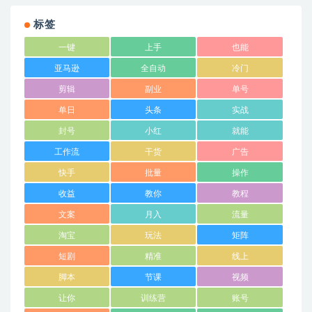
标签
一键
上手
也能
亚马逊
全自动
冷门
剪辑
副业
单号
单日
头条
实战
封号
小红
就能
工作流
干货
广告
快手
批量
操作
收益
教你
教程
文案
月入
流量
淘宝
玩法
矩阵
短剧
精准
线上
脚本
节课
视频
让你
训练营
账号