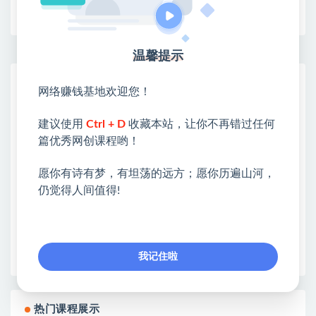
收藏
海报
链接
温馨提示
网赚基地简介
网络赚钱基地欢迎您！
站长微信：无
建议使用
Ctrl + D
收藏本站，让你不再错过任何
❤本站：本站整合多方资源站，主要面向互联网创业
篇优秀网创课程哟！
类&副业类，资源丰富 物超所值。
❤能助您：找项目 + 低成本创业 + 减少信息差 + 见识
愿你有诗有梦，有坦荡的远方；愿你历遍山河，
各种项目 + 提升网创认知。
仍觉得人间值得!
❤本站为众多团队提供了重要价值，也为众多创业者
开启网络之门，广受好评！
❤如果您也依存于互联网，欢迎加入本站会员，将尽
早为您提供丰盛价值。祝您前程似锦！
我记住啦
热门课程展示