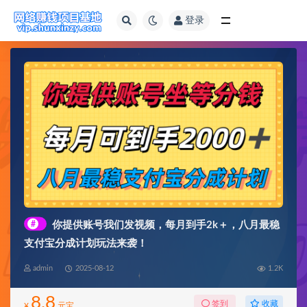
登录
全部
#
你提供账号我们发视频，每月到手2k＋，八月最稳
支付宝分成计划玩法来袭！
admin
2025-08-12
1.2K
8.8
收藏
签到
¥
元宝