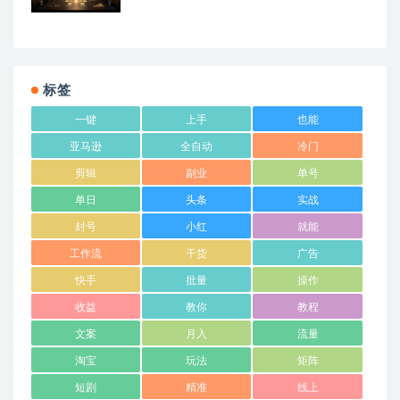
标签
一键
上手
也能
亚马逊
全自动
冷门
剪辑
副业
单号
单日
头条
实战
封号
小红
就能
工作流
干货
广告
快手
批量
操作
收益
教你
教程
文案
月入
流量
淘宝
玩法
矩阵
短剧
精准
线上