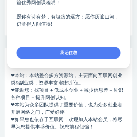
篇优秀网创课程哟！
愿你有诗有梦，有坦荡的远方；愿你历遍山河，
收藏
海报
链接
仍觉得人间值得!
我记住啦
网赚基地简介
站长微信：无
❤本站：本站整合多方资源站，主要面向互联网创业
类&副业类，资源丰富 物超所值。
❤能助您：找项目 + 低成本创业 + 减少信息差 + 见识
各种项目 + 提升网创认知。
❤本站为众多团队提供了重要价值，也为众多创业者
开启网络之门，广受好评！
❤如果您也依存于互联网，欢迎加入本站会员，将尽
早为您提供丰盛价值。祝您前程似锦！