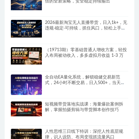
倍的全新策略，安全稳定持续输出
2026最新淘宝无人直播带货，日入1k+，无
违规·稳定·可持续，抓住风口，轻松上手，
收益可见
（19713期）零基础普通人增收方案，轻投
入布局被动收入，多多虚拟月收益 1-3 万
全自动EA量化系统，解锁稳健交易新范
式，24小时不断交易，日入500+，当天收
益当天到账，无需熬夜盯盘，解放双手，时
间自由
短视频带货落地实战课：海量爆款案例拆
解，掌握拍摄剪辑与带货脚本创作技巧
人性思维三日线下特训：深挖人性底层规
律，识人设防、布局变现抓流量风口