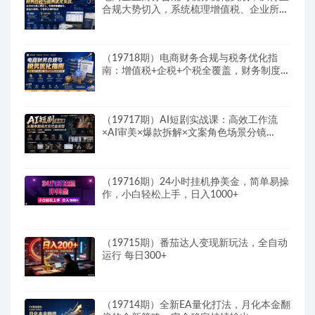
合规大势切入，系统梳理增值税、企业所得
税、个税等全税种要点
（19718期）电商财务合规与税务优化指
南：增值税+企税+个税全覆盖，财务制度搭
建落地纳税筹划方案
（19717期）AI短剧实战课：高效工作流
×AI审美×爆款拆解×文案角色场景分镜
×LibTV进阶×站位控制×从脚本到成片交付全
流程
（19716期）24小时挂机挣美金，简单易操
作，小白轻松上手，日入1000+
（19715期）番茄达人变现新玩法，全自动
运行 每日300+
（19714期）全新EA量化打法，月化本金翻