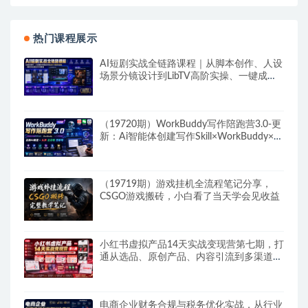
热门课程展示
AI短剧实战全链路课程｜从脚本创作、人设
场景分镜设计到LibTV高阶实操、一键成片
标准化交付教程
（19720期）WorkBuddy写作陪跑营3.0-更
新：Ai智能体创建写作Skill×WorkBuddy×人
工手写模式×去除AI痕迹×头条公众号百家号
（19719期）游戏挂机全流程笔记分享，
CSGO游戏搬砖，小白看了当天学会见收益
小红书虚拟产品14天实战变现营第七期，打
通从选品、原创产品、内容引流到多渠道成
交全链路
电商企业财务合规与税务优化实战，从行业