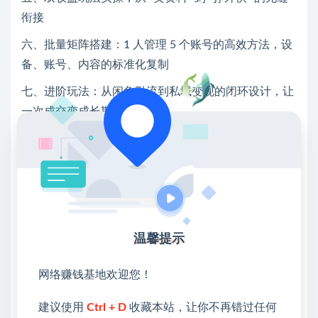
衔接
六、批量矩阵搭建：1 人管理 5 个账号的高效方法，设
备、账号、内容的标准化复制
七、进阶玩法：从闲鱼引流到私域变现的闭环设计，让
一次成交变成长期收益
八、注意事项：新手常犯的5个错误，账号安全、合规
经营的红线不能碰
💖课程资料【免费】领取教程💖
①：点击右上角【
】三个点
温馨提示
②：选择【在浏览器打开】
网络赚钱基地欢迎您！
③：点击右上方【登录】领取
建议使用
Ctrl + D
收藏本站，让你不再错过任何
限时活动：注册新用户赠送VIP