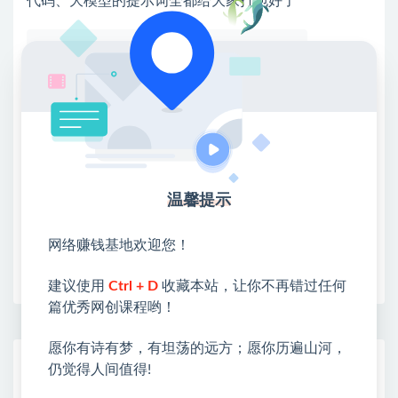
代码、大模型的提示词全都给大家打包好了
💖课程资料【免费】领取教程💖
①：点击右上角【
】三个点
②：选择【在浏览器打开】
③：点击右上方【登录】领取
限时活动：注册新用户赠送VIP
温馨提示
网络赚钱基地欢迎您！
收藏
海报
链接
建议使用
Ctrl + D
收藏本站，让你不再错过任何
篇优秀网创课程哟！
愿你有诗有梦，有坦荡的远方；愿你历遍山河，
网赚基地简介
仍觉得人间值得!
站长微信：无