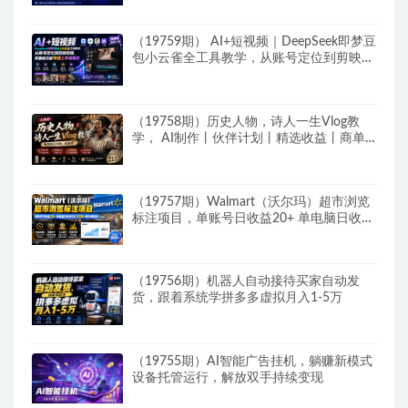
（19759期） AI+短视频｜DeepSeek即梦豆
包小云雀全工具教学，从账号定位到剪映剪
辑，零基础也能快速上手做爆款
（19758期）历史人物，诗人一生Vlog教
学， AI制作丨伙伴计划丨精选收益丨商单
收徒 ，新领域红利期，抓紧做
（19757期）Walmart（沃尔玛）超市浏览
标注项目，单账号日收益20+ 单电脑日收益
可达1000+带分佣机制
（19756期）机器人自动接待买家自动发
货，跟着系统学拼多多虚拟月入1-5万
（19755期）AI智能广告挂机，躺赚新模式
设备托管运行，解放双手持续变现