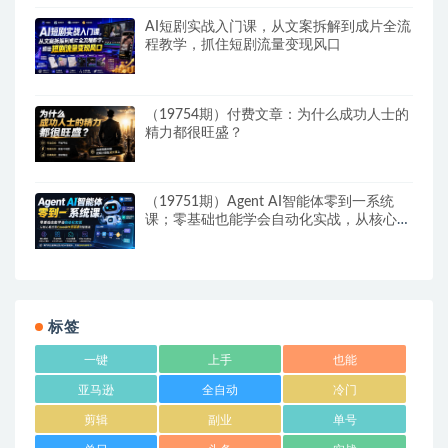
AI短剧实战入门课，从文案拆解到成片全流
程教学，抓住短剧流量变现风口
（19754期）付费文章：为什么成功人士的
精力都很旺盛？
（19751期）Agent AI智能体零到一系统
课；零基础也能学会自动化实战，从核心概
念到Coze工作流搭建完整覆盖
标签
一键
上手
也能
亚马逊
全自动
冷门
剪辑
副业
单号