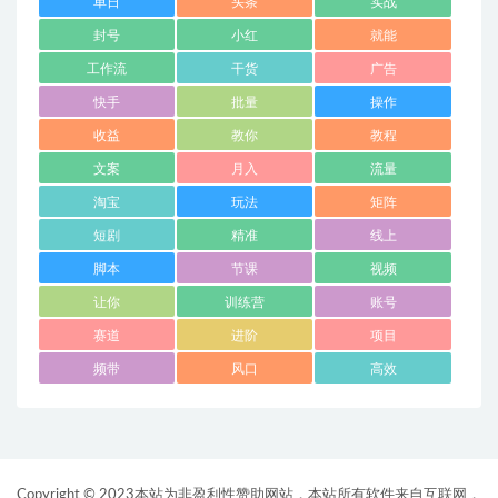
单日
头条
实战
封号
小红
就能
工作流
干货
广告
快手
批量
操作
收益
教你
教程
文案
月入
流量
淘宝
玩法
矩阵
短剧
精准
线上
脚本
节课
视频
让你
训练营
账号
赛道
进阶
项目
频带
风口
高效
Copyright © 2023本站为非盈利性赞助网站，本站所有软件来自互联网，