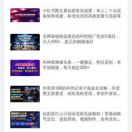
小红书图文量化获客实战课：单人二十台设
备矩阵搭建，标准化流程高效批量引流获客
全网最稳收益最高的AI智能广告挂G项目，
日入400+，真正的躺賺项目
AI神器撸爆头条，一键搬运，秒过原创，有
手就能做，每天稳定200+
外面卖188的AI伪记录片掘金全攻略，抖音
图文新赛道，轻松涨粉变现，拿创作者伙伴
计划收益【文档】
短剧发行人计划全流程实操教程｜零基础账
号定位、选剧剪辑、视频制作、发布优化一
站式出单变现课​