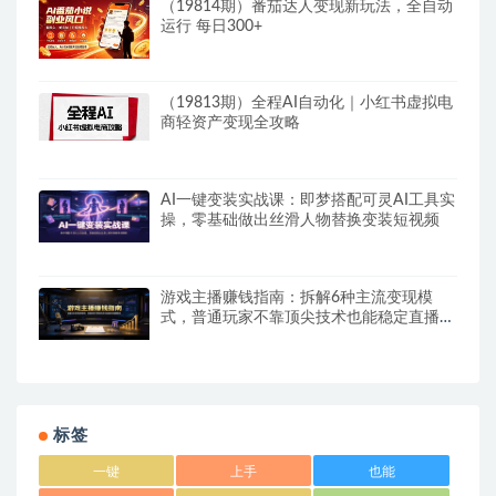
（19814期）番茄达人变现新玩法，全自动
运行 每日300+
（19813期）全程AI自动化｜小红书虚拟电
商轻资产变现全攻略
AI一键变装实战课：即梦搭配可灵AI工具实
操，零基础做出丝滑人物替换变装短视频
游戏主播赚钱指南：拆解6种主流变现模
式，普通玩家不靠顶尖技术也能稳定直播增
收
标签
一键
上手
也能