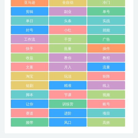
亚马逊
全自动
冷门
剪辑
副业
单号
单日
头条
实战
封号
小红
就能
工作流
干货
广告
快手
批量
操作
收益
教你
教程
文案
月入
流量
淘宝
玩法
矩阵
短剧
精准
线上
脚本
节课
视频
让你
训练营
账号
赛道
进阶
项目
频带
风口
高效