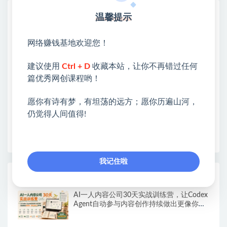
网赚基地简介
温馨提示
站长微信：无
网络赚钱基地欢迎您！
❤本站：本站整合多方资源站，主要面向互联网创业
类&副业类，资源丰富 物超所值。
建议使用
Ctrl + D
收藏本站，让你不再错过任何
❤能助您：找项目 + 低成本创业 + 减少信息差 + 见识
篇优秀网创课程哟！
各种项目 + 提升网创认知。
❤本站为众多团队提供了重要价值，也为众多创业者
愿你有诗有梦，有坦荡的远方；愿你历遍山河，
开启网络之门，广受好评！
仍觉得人间值得!
❤如果您也依存于互联网，欢迎加入本站会员，将尽
早为您提供丰盛价值。祝您前程似锦！
我记住啦
热门课程展示
AI一人内容公司30天实战训练营，让Codex
Agent自动参与内容创作持续做出更像你、
更有竞争力的内容