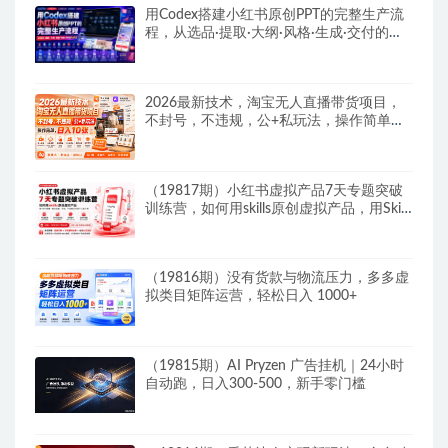
用Codex搭建小红书原创PPT的完整生产流
程，从选品·提取·大纲·风格·生成·交付的九
步法
2026最新技术，淘宝无人直播带货项目，
不封号，不违规，公+私玩法，操作简单，
日入10张
（19817期）小红书虚拟产品7天专题突破
训练营，如何用skills原创虚拟产品，用Skil
搭建一套从选题、内容、产品到交付的个人
生产线
（19816期）没有货款与物流压力，多多虚
拟类目矩阵运营，轻松日入 1000+
（19815期）AI Pryzen 广告挂机｜24小时
自动跑，日入300-500，新手零门槛