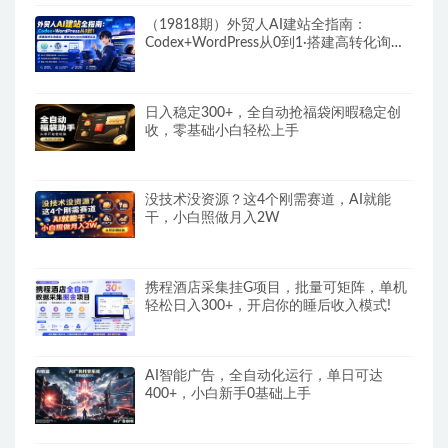
（19818期）外贸人AI建站全指南：
Codex+WordPress从0到1·搭建高转化询盘
站·解锁SEO/GEO流量新玩法-更新
日入稳定300+，全自动抢福袋闲暇稳定创
收，零基础小白轻松上手
没技术没资源？这4个刚需赛道，AI就能
干，小白照做月入2W
携程酒店采集挂G项目，批量可矩阵，单机
轻松日入300+，开启你的睡后收入模式!
AI智能广告，全自动化运行，单日可达
400+，小白新手0基础上手