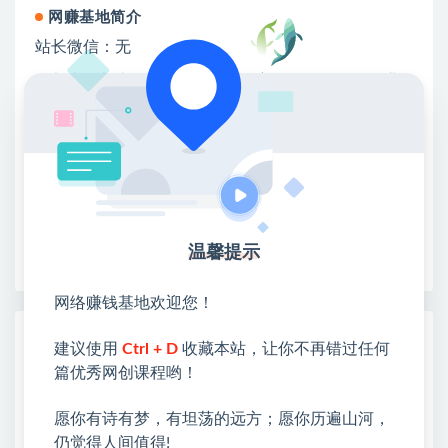
网赚基地简介
站长微信：无
❤本站：本站整合多方资源站，主要面向互联网创业
类&副业类，资源丰富 物超所值。
❤能助您：找项目 + 低成本创业 + 减少信息差 + 见识
各种项目 + 提升网创认知。
❤本站为众多团队提供了重要价值，也为众多创业者
开启网络之门，广受好评！
❤如果您也依存于互联网，欢迎加入本站会员，将尽
早为您提供丰盛价值。祝您前程似锦！
温馨提示
网络赚钱基地欢迎您！
热门课程展示
建议使用
Ctrl + D
收藏本站，让你不再错过任何
篇优秀网创课程哟！
萌娃吃播短视频全教程｜长短视频双赛道实
操，图文+视频零基础保姆式教学，伙伴计
划-收徒-商单等多种变现方式
愿你有诗有梦，有坦荡的远方；愿你历遍山河，
仍觉得人间值得!