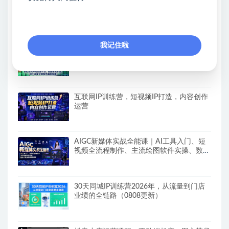
2026快手荧光计划，快手短剧搬运技术，
条条过原创，新号和老号0粉都可以做，有
播放量就能賺到钱
我记住啦
（19761期）电商圈多年实战干货-更新
2026：多位资深师兄实战干货/覆盖全域平
台，中小卖家可复制的盈利指南
互联网IP训练营，短视频IP打造，内容创作
运营
AIGC新媒体实战全能课｜AI工具入门、短
视频全流程制作、主流绘图软件实操、数字
人商业视频落地教程
30天同城IP训练营2026年，从流量到门店
业绩的全链路（0808更新）