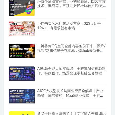
抖音小店运营课程，不动销起店、图文带货
技术、截流等，三频共振轻松玩转抖店(更
新26年08月)
小红书卖艺术疗愈活动方案，323天到手
12w+，有需求就有市场
一键将你QQ空间全部内容备份下来！照片/
视频/动态信息全存本地，Github最新开源
项目QzoneArchive
AI视频全能大师实战课｜全赛道AI短视频制
作、特效创作、场景变现零基础全套教程
AIGC大模型技术与商业应用全解课｜产业
趋势、底层架构、MaaS商业模式、全行业
场景落地实战教程
通义千问输入法来了！让文字输入变得如此