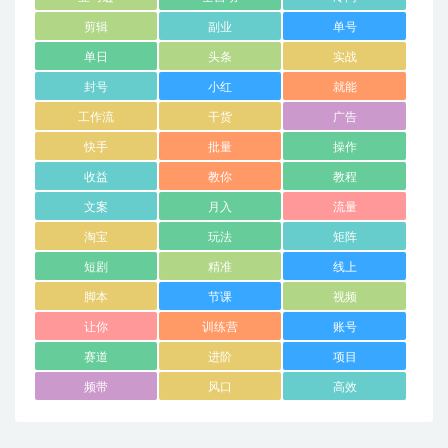
剪辑
副业
单号
单日
头条
实战
封号
小红
就能
工作流
干货
广告
快手
批量
操作
收益
教你
教程
文案
月入
流量
淘宝
玩法
矩阵
短剧
精准
线上
脚本
节课
视频
让你
训练营
账号
赛道
进阶
项目
频带
风口
高效