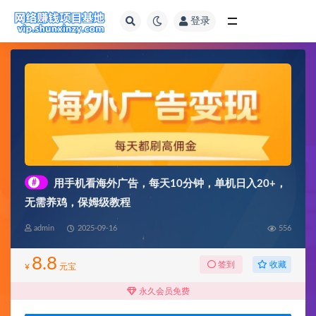
登录
全部
#
用手机看海外广告，每天10分钟，单机日入20+，
无需养鸡，保姆级教程
admin
2025-09-16
556
8.8
收藏
签到
¥
元宝
永久会员免费