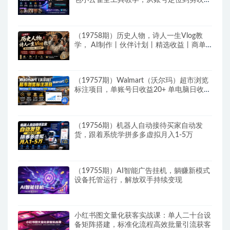
包小云雀全工具教学，从账号定位到剪映剪
辑，零基础也能快速上手做爆款
（19758期）历史人物，诗人一生Vlog教
学， AI制作丨伙伴计划丨精选收益丨商单
收徒 ，新领域红利期，抓紧做
（19757期）Walmart（沃尔玛）超市浏览
标注项目，单账号日收益20+ 单电脑日收益
可达1000+带分佣机制
（19756期）机器人自动接待买家自动发
货，跟着系统学拼多多虚拟月入1-5万
（19755期）AI智能广告挂机，躺赚新模式
设备托管运行，解放双手持续变现
小红书图文量化获客实战课：单人二十台设
备矩阵搭建，标准化流程高效批量引流获客