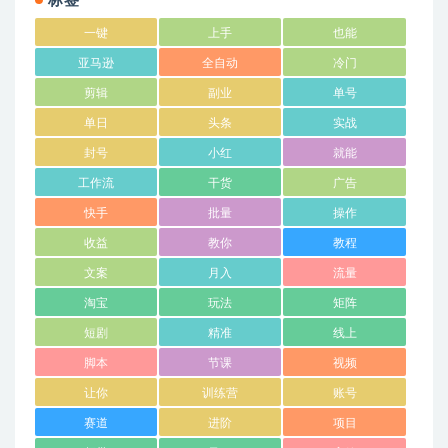
标签
一键
上手
也能
亚马逊
全自动
冷门
剪辑
副业
单号
单日
头条
实战
封号
小红
就能
工作流
干货
广告
快手
批量
操作
收益
教你
教程
文案
月入
流量
淘宝
玩法
矩阵
短剧
精准
线上
脚本
节课
视频
让你
训练营
账号
赛道
进阶
项目