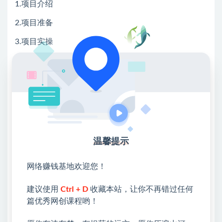
1.项目介绍
2.项目准备
3.项目实操
4.注意事项
💖课程资料【免费】领取教程💖
①：点击右上角【
】三个点
②：选择【在浏览器打开】
温馨提示
③：点击右上方【登录】领取
限时活动：注册新用户赠送VIP
网络赚钱基地欢迎您！
建议使用
Ctrl + D
收藏本站，让你不再错过任何
篇优秀网创课程哟！
收藏
海报
链接