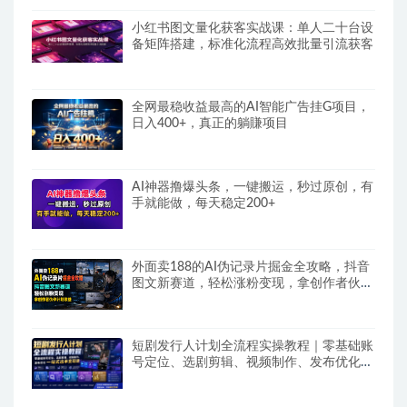
小红书图文量化获客实战课：单人二十台设
备矩阵搭建，标准化流程高效批量引流获客
全网最稳收益最高的AI智能广告挂G项目，
日入400+，真正的躺賺项目
AI神器撸爆头条，一键搬运，秒过原创，有
手就能做，每天稳定200+
外面卖188的AI伪记录片掘金全攻略，抖音
图文新赛道，轻松涨粉变现，拿创作者伙伴
计划收益【文档】
短剧发行人计划全流程实操教程｜零基础账
号定位、选剧剪辑、视频制作、发布优化一
站式出单变现课​