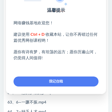
53、6—领导力.mp4
温馨提示
54、7—执行力.mp4
网络赚钱基地欢迎您！
55、8—自省力.mp4
建议使用
Ctrl + D
收藏本站，让你不再错过任何
56、9—承受力.mp4
篇优秀网创课程哟！
57、10—耐力.mp4
愿你有诗有梦，有坦荡的远方；愿你历遍山河，
58、1—没有清晰的商业计划.mp4
仍觉得人间值得!
59、2—市场调查不够.mp4
60、3—定位不准.mp4
我记住啦
61、4—市场营销不足.mp4
62、5—想的多做的少.mp4
63、6—一蹶不振.mp4
64、7—缺乏人才.mp4