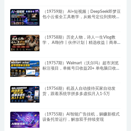
（19759期） AI+短视频｜DeepSeek即梦豆
包小云雀全工具教学，从账号定位到剪映剪
辑，零基础也能快速上手做爆款
（19758期）历史人物，诗人一生Vlog教
学， AI制作丨伙伴计划丨精选收益丨商单
收徒 ，新领域红利期，抓紧做
（19757期）Walmart（沃尔玛）超市浏览
标注项目，单账号日收益20+ 单电脑日收益
可达1000+带分佣机制
（19756期）机器人自动接待买家自动发
货，跟着系统学拼多多虚拟月入1-5万
（19755期）AI智能广告挂机，躺赚新模式
设备托管运行，解放双手持续变现