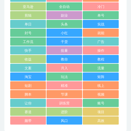
亚马逊
全自动
冷门
剪辑
副业
单号
单日
头条
实战
封号
小红
就能
工作流
干货
广告
快手
批量
操作
收益
教你
教程
文案
月入
流量
淘宝
玩法
矩阵
短剧
精准
线上
脚本
节课
视频
让你
训练营
账号
赛道
进阶
项目
频带
风口
高效