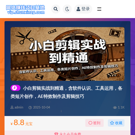
登录
全部
#
小白剪辑实战到精通，含软件认识、工具运用，各
类短片创作，AE特效制作及剪辑技巧
admin
2025-10-04
1.1K
8.8
收藏
签到
¥
元宝
永久会员免费