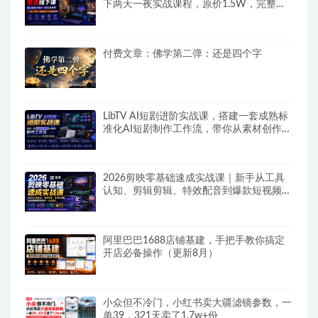
下两天一夜实战课程，原价1.5W，完整收
录12小时高清授课视频
付费文章：佛学第二弹：还是四个字
LibTV AI短剧进阶实战课，搭建一套成熟标
准化AI短剧制作工作流，带你从素材创作走
向专业镜头叙事
2026剪映零基础速成实战课｜新手从工具
认知、剪辑剪辑、特效配音到爆款短视频完
整制作一站式教学
阿里巴巴1688店铺基建，手把手教你搞定
开店必备操作（更新8月）
小众但不冷门，小红书卖大疆滤镜参数，一
单39，321天卖了1.7w+份