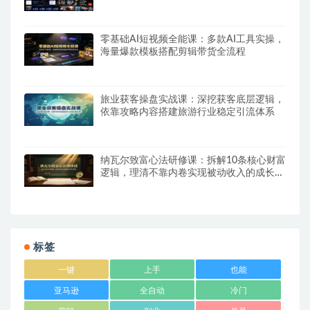
×YPP变现×AI真人生成×人物一致性
零基础AI短视频全能课：多款AI工具实操，
海量爆款模板搭配剪辑带货全流程
旅业获客操盘实战课：深挖获客底层逻辑，
依靠攻略内容搭建旅游行业稳定引流体系
纳瓦尔致富心法研修课：拆解10条核心财富
逻辑，理清不靠内卷实现被动收入的成长路
径
标签
一键
上手
也能
亚马逊
全自动
冷门