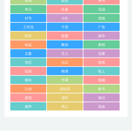
剪辑
副业
单号
单日
头条
实战
封号
小红
就能
工作流
干货
广告
快手
批量
操作
收益
教你
教程
文案
月入
流量
淘宝
玩法
矩阵
短剧
精准
线上
脚本
节课
视频
让你
训练营
账号
赛道
进阶
项目
频带
风口
高效