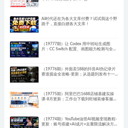
Ai时代还在为各大文库付费？试试我这个野
路子，直接白嫖各大文库！
（19777期）让 Codex 用中转站生成图
片：CC Switch 配置、画图能力检测与全局
Skill 教程
（19776期）外面卖188的抖音AI伪记录片
赛道掘金全攻略-更新；从选题到发布十一
大环节拆解，零基础也能做出高流量真实感
内容
（19775期）阿里巴巴1688店铺基建实操
课-8月更新；工作台下载到旺铺装修客服分
流，手把手搞定开店全部必备操作
（19774期）YouTube油管AI视频变现教程-
更新：账号搭建×AI成片×去重限流解决方案