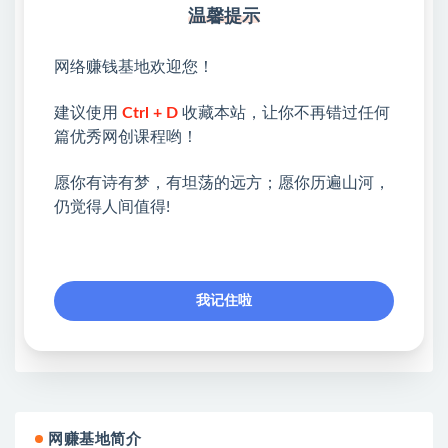
31、第三十一节课：宣传片后期剪辑思路梳理.mp4
温馨提示
32、第三十二节课：微电影的剪辑技巧.mp4
网络赚钱基地欢迎您！
💖课程资料【免费】领取教程💖
建议使用
Ctrl + D
收藏本站，让你不再错过任何
①：点击右上角【
】三个点
篇优秀网创课程哟！
②：选择【在浏览器打开】
愿你有诗有梦，有坦荡的远方；愿你历遍山河，
③：点击右上方【登录】领取
仍觉得人间值得!
限时活动：注册新用户赠送VIP
我记住啦
收藏
海报
链接
网赚基地简介