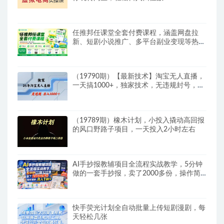
任推邦任课堂全套付费课程，涵盖网盘拉
新、短剧小说推广、多平台副业变现等热门
赛道，零基础也能轻松上手实操
（19790期）【最新技术】淘宝无人直播，
一天搞1000+，独家技术，无违规封号，可
矩阵开播，长期稳定
（19789期）橡木计划，小投入撬动高回报
的风口野路子项目，一天投入2小时左右
AI手抄报教辅项目全流程实战教学，5分钟
做的一套手抄报，卖了2000多份，操作简
单，月入1W+
快手荧光计划全自动批量上传短剧漫剧，每
天轻松几张