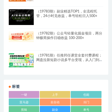
（19783期）副业精选TOP1，全流程托
管，24小时见收益，单号轻松日入500+
（19782期）公众号轻量化掘金项目，两分
钟极简操作日稳收益 100-200+
（19781期）任推邦任课堂全套付费课程；
网盘拉新短剧小说多平台变现，从入门到高
阶零基础也能轻松上手实操
标签
一键
上手
也能
亚马逊
全自动
冷门
剪辑
副业
单号