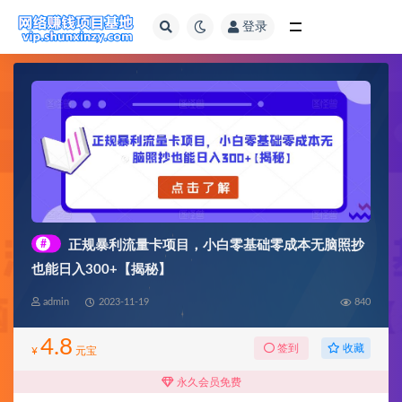
登录
全部
#
正规暴利流量卡项目，小白零基础零成本无脑照抄
也能日入300+【揭秘】
admin
2023-11-19
840
4.8
收藏
签到
¥
元宝
永久会员免费