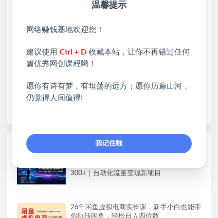
温馨提示
站长微信：无
❤本站：本站整合多方资源站，主要面向互联网创业
网络赚钱基地欢迎您！
类&副业类，资源丰富 物超所值。
❤能助您：找项目 + 低成本创业 + 减少信息差 + 见识
建议使用
Ctrl + D
收藏本站，让你不再错过任何
各种项目 + 提升网创认知。
篇优秀网创课程哟！
❤本站为众多团队提供了重要价值，也为众多创业者
开启网络之门，广受好评！
愿你有诗有梦，有坦荡的远方；愿你历遍山河，
❤如果您也依存于互联网，欢迎加入本站会员，将尽
仍觉得人间值得!
早为您提供丰盛价值。祝您前程似锦！
我记住啦
热门课程展示
（19791期）AI智能数据与流量平台日收
300+｜自动化流量变现新项目
26年闲鱼虚拟电商实操课，新手小白也能带
你玩转闲鱼，轻松日入四位数