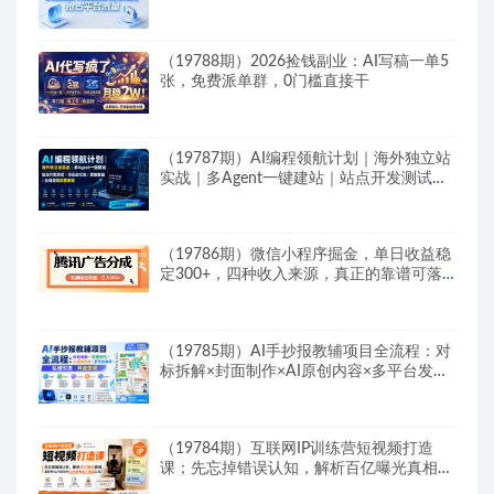
（19788期）2026捡钱副业：AI写稿一单5
张，免费派单群，0门槛直接干
（19787期）AI编程领航计划｜海外独立站
实战｜多Agent一键建站｜站点开发测试｜
冷启动引流｜数据复盘｜出海变现完整教程
（19786期）微信小程序掘金，单日收益稳
定300+，四种收入来源，真正的靠谱可落
地项目
（19785期）AI手抄报教辅项目全流程：对
标拆解×封面制作×AI原创内容×多平台发布
×私域引流×网盘变现
（19784期）互联网IP训练营短视频打造
课；先忘掉错误认知，解析百亿曝光真相，
重新树立内容创作方向感与收入模型认知