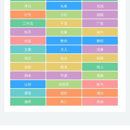
单日
头条
实战
封号
小红
就能
工作流
干货
广告
快手
批量
操作
收益
教你
教程
文案
月入
流量
淘宝
玩法
矩阵
短剧
精准
线上
脚本
节课
视频
让你
训练营
账号
赛道
进阶
项目
频带
风口
高效