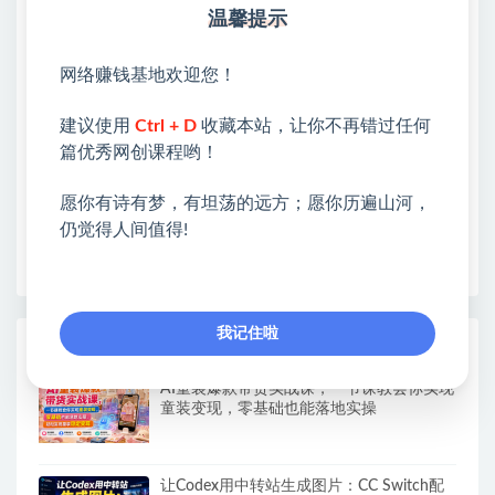
温馨提示
站长微信：无
❤本站：本站整合多方资源站，主要面向互联网创业
网络赚钱基地欢迎您！
类&副业类，资源丰富 物超所值。
❤能助您：找项目 + 低成本创业 + 减少信息差 + 见识
建议使用
Ctrl + D
收藏本站，让你不再错过任何
各种项目 + 提升网创认知。
篇优秀网创课程哟！
❤本站为众多团队提供了重要价值，也为众多创业者
开启网络之门，广受好评！
愿你有诗有梦，有坦荡的远方；愿你历遍山河，
❤如果您也依存于互联网，欢迎加入本站会员，将尽
仍觉得人间值得!
早为您提供丰盛价值。祝您前程似锦！
我记住啦
热门课程展示
AI童装爆款带货实战课，一节课教会你实现
童装变现，零基础也能落地实操
让Codex用中转站生成图片：CC Switch配