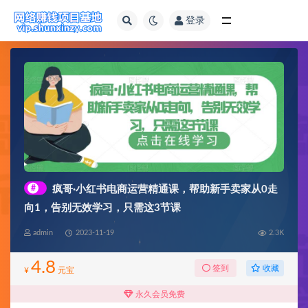
登录
全部
#
疯哥·小红书电商运营精通课，帮助新手卖家从0走
向1，告别无效学习，只需这3节课
admin
2023-11-19
2.3K
4.8
收藏
签到
¥
元宝
永久会员免费