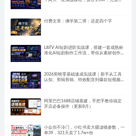
下两天一夜实战课程，原价1.5W，完整收
录12小时高清授课视频
付费文章：佛学第二弹：还是四个字
LibTV AI短剧进阶实战课，搭建一套成熟标
准化AI短剧制作工作流，带你从素材创作走
向专业镜头叙事
2026剪映零基础速成实战课｜新手从工具
认知、剪辑剪辑、特效配音到爆款短视频完
整制作一站式教学
阿里巴巴1688店铺基建，手把手教你搞定
开店必备操作（更新8月）
小众但不冷门，小红书卖大疆滤镜参数，一
单39，321天卖了1.7w+份