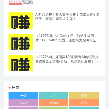
Ai时代还在为各大文库付费？试试我这个野
路子，直接白嫖各大文库！
（19777期）让 Codex 用中转站生成图
片：CC Switch 配置、画图能力检测与全局
Skill 教程
（19776期）外面卖188的抖音AI伪记录片
赛道掘金全攻略-更新；从选题到发布十一
大环节拆解，零基础也能做出高流量真实感
内容
标签
一键
上手
也能
亚马逊
全自动
冷门