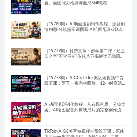
置、画图能力检测与全局Skill教程
（19780期）AI动画漫剧制作教程｜选题剧
情构思·分镜提示词撰写·AI绘图配音·2D动
画制作·剪映实操完成完整漫剧成片
（19779期）付费文章：佛学第二弹：还是
四个字“不常不断”依托八不偈解读无我因果
连续之理
（19778期）AIGC×TikTok美区短视频带货
线下课；两天一夜完整回放，12小时高清视
频收录头部操盘手全流程教学
AI动画漫剧制作教程，从选题构思、分镜文
案、AI绘图配音到剪映成片的完整创作流
TikTok×AIGC美区短视频带货线下课，原线