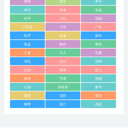
剪辑
副业
单号
单日
头条
实战
封号
小红
就能
工作流
干货
广告
快手
批量
操作
收益
教你
教程
文案
月入
流量
淘宝
玩法
矩阵
短剧
精准
线上
脚本
节课
视频
让你
训练营
账号
赛道
进阶
项目
频带
风口
高效