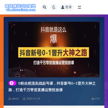
登录
全部
#
0粉自然流实战起号课，抖音新号0~1晋升大神之
路，打造千万带货直播运营投放课
admin
2023-11-19
670