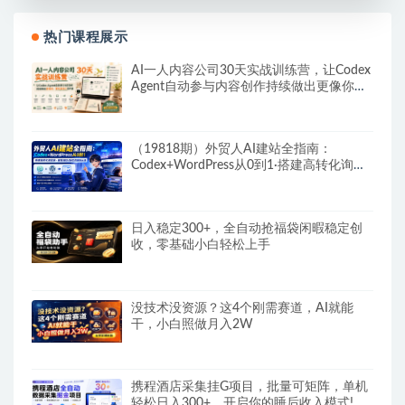
热门课程展示
AI一人内容公司30天实战训练营，让Codex
Agent自动参与内容创作持续做出更像你、
更有竞争力的内容
（19818期）外贸人AI建站全指南：
Codex+WordPress从0到1·搭建高转化询盘
站·解锁SEO/GEO流量新玩法-更新
日入稳定300+，全自动抢福袋闲暇稳定创
收，零基础小白轻松上手
没技术没资源？这4个刚需赛道，AI就能
干，小白照做月入2W
携程酒店采集挂G项目，批量可矩阵，单机
轻松日入300+，开启你的睡后收入模式!