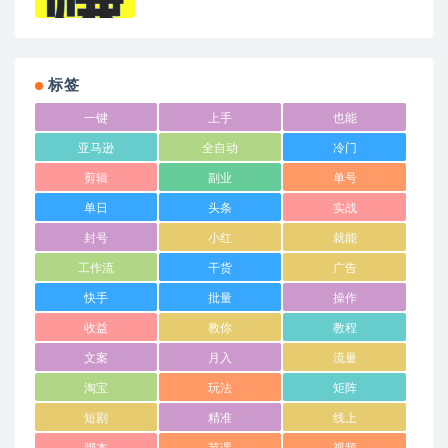
标签
一键
上手
也能
亚马逊
全自动
冷门
剪辑
副业
单号
单日
头条
实战
封号
小红
就能
工作流
干货
广告
快手
批量
操作
收益
教你
教程
文案
月入
流量
淘宝
玩法
矩阵
短剧
精准
线上