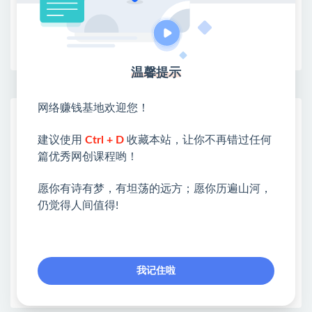
收藏
海报
链接
温馨提示
网络赚钱基地欢迎您！
网赚基地简介
站长微信：无
建议使用
Ctrl + D
收藏本站，让你不再错过任何
篇优秀网创课程哟！
❤本站：本站整合多方资源站，主要面向互联网创业
类&副业类，资源丰富 物超所值。
愿你有诗有梦，有坦荡的远方；愿你历遍山河，
❤能助您：找项目 + 低成本创业 + 减少信息差 + 见识
仍觉得人间值得!
各种项目 + 提升网创认知。
❤本站为众多团队提供了重要价值，也为众多创业者
开启网络之门，广受好评！
❤如果您也依存于互联网，欢迎加入本站会员，将尽
我记住啦
早为您提供丰盛价值。祝您前程似锦！