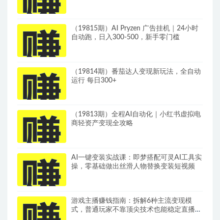
（19815期）AI Pryzen 广告挂机｜24小时
自动跑，日入300-500，新手零门槛
（19814期）番茄达人变现新玩法，全自动
运行 每日300+
（19813期）全程AI自动化｜小红书虚拟电
商轻资产变现全攻略
AI一键变装实战课：即梦搭配可灵AI工具实
操，零基础做出丝滑人物替换变装短视频
游戏主播赚钱指南：拆解6种主流变现模
式，普通玩家不靠顶尖技术也能稳定直播增
收