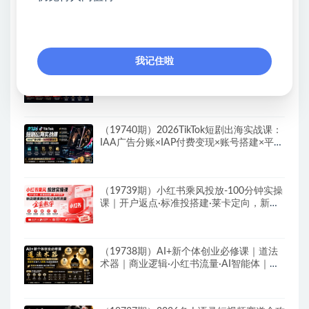
（19742期）2026淘宝从零到爆2.0第85
期；主推款五项高权重初始设置，改销量评
晒秒单快速破零积累基础权重
我记住啦
（19741期）2026拼多多双打强付费全攻
略-62期；成本推广加托管双剑合璧，系统
讲解7种付费玩法优劣势与选择策略
（19740期）2026TikTok短剧出海实战课：
IAA广告分账×IAP付费变现×账号搭建×平台
规则×双轨爆发×回款全流程
（19739期）小红书乘风投放-100分钟实操
课｜开户返点·标准投搭建·莱卡定向，新店
建模撬动笔记自然流量全套教学
（19738期）AI+新个体创业必修课｜道法
术器｜商业逻辑·小红书流量·AI智能体｜低
成本打造个人变现小生意全套教学