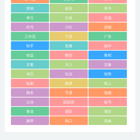
剪辑
副业
单号
单日
头条
实战
封号
小红
就能
工作流
干货
广告
快手
批量
操作
收益
教你
教程
文案
月入
流量
淘宝
玩法
矩阵
短剧
精准
线上
脚本
节课
视频
让你
训练营
账号
赛道
进阶
项目
频带
风口
高效