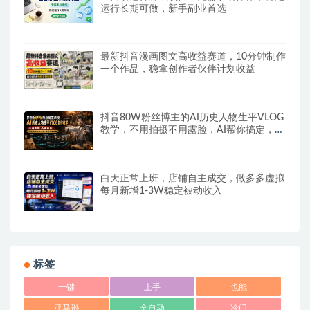
运行长期可做，新手副业首选
最新抖音漫画图文高收益赛道，10分钟制作
一个作品，稳拿创作者伙伴计划收益
抖音80W粉丝博主的AI历史人物生平VLOG
教学，不用拍摄不用露脸，AI帮你搞定，轻
松解锁伙伴计划+精选收益
白天正常上班，店铺自主成交，做多多虚拟
每月新增1-3W稳定被动收入
标签
一键
上手
也能
亚马逊
全自动
冷门