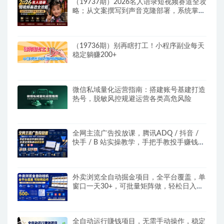
（19737期）2026名人语录短视频赛道全攻
略；从文案撰写到声音克隆部署，系统掌握
涨粉变现双赢制作技术
（19736期）别再瞎打工！小程序副业每天
稳定躺赚200+
微信私域量化运营指南：搭建账号基建打造
热号，脱敏风控规避运营各类高危风险
全网主流广告投放课，腾讯ADQ / 抖音 /
快手 / B 站实操教学，手把手教投手赚钱变
现，全套变现拆解稳定出单
外卖浏览全自动掘金项目，全平台覆盖，单
窗口一天30+，可批量矩阵做，轻松日入
500+
全自动运行賺钱项目，无需手动操作，稳定