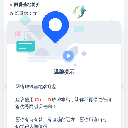
网赚基地简介
站长微信：无
❤本站：本站整合多方资源站，主要面向互联网创业
类&副业类，资源丰富 物超所值。
❤能助您：找项目 + 低成本创业 + 减少信息差 + 见识
各种项目 + 提升网创认知。
❤本站为众多团队提供了重要价值，也为众多创业者
开启网络之门，广受好评！
❤如果您也依存于互联网，欢迎加入本站会员，将尽
早为您提供丰盛价值。祝您前程似锦！
温馨提示
网络赚钱基地欢迎您！
热门课程展示
建议使用
Ctrl + D
收藏本站，让你不再错过任何
篇优秀网创课程哟！
Walmart（沃尔玛）超市浏览标注项目，单
账号日收益20+单电脑日收益可达800+带分
佣机制
愿你有诗有梦，有坦荡的远方；愿你历遍山河，
仍觉得人间值得!