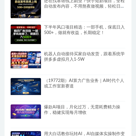
还在找靠谱线上副业？快手短剧项目，全程
自动发布内容，不用熬夜做视频，轻松日入
500+
下半年风口项目精选：一部手机，保底日入
500+，做就有收益，长期稳定！
机器人自动接待买家自动发货，跟着系统学
拼多多虚拟月入1-5W
（19772期）AI算力广告业务｜AI时代个人
或工作室新赛道
爆款Ai项目，月化过万，无需耗费精力操
作，稳健实现每月增收
用大白话教你玩转AI，AI自媒体实操制作变