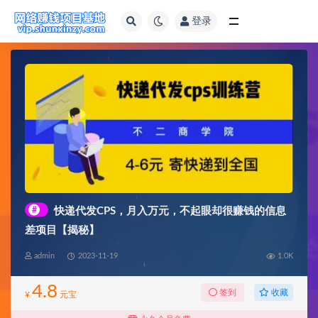
登录
全部
#
快递代发CPS，月入万元，不起眼却很赚钱的信息
差项目【揭秘】
admin
2023-11-19
1.0K
4.8
收藏
签到
¥
元宝