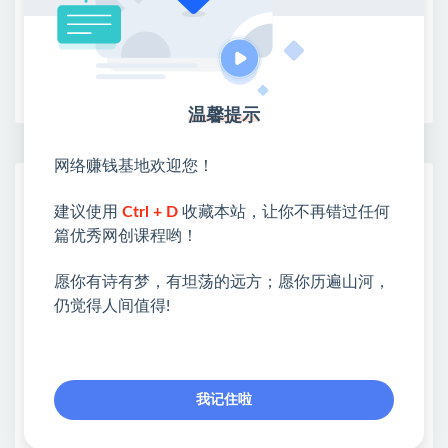
收藏
海报
链接
温馨提示
网络赚钱基地欢迎您！
网赚基地简介
建议使用
Ctrl + D
收藏本站，让你不再错过任何
站长微信：无
篇优秀网创课程哟！
❤本站：本站整合多方资源站，主要面向互联网创业
类&副业类，资源丰富 物超所值。
愿你有诗有梦，有坦荡的远方；愿你历遍山河，
❤能助您：找项目 + 低成本创业 + 减少信息差 + 见识
仍觉得人间值得!
各种项目 + 提升网创认知。
❤本站为众多团队提供了重要价值，也为众多创业者
开启网络之门，广受好评！
❤如果您也依存于互联网，欢迎加入本站会员，将尽
我记住啦
早为您提供丰盛价值。祝您前程似锦！