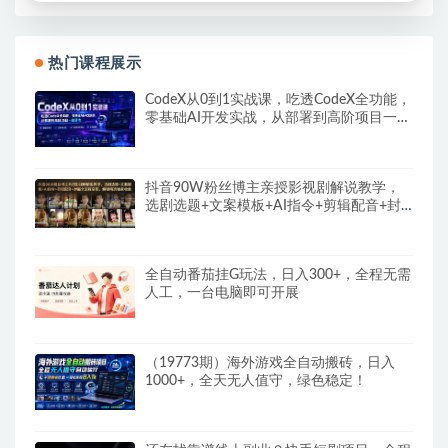
热门课程展示
CodeX从0到1实战课，吃透CodeX全功能，
零基础AI开发实战，从部署到高阶项目一键
落地
抖音90W粉丝博主亲授影视剧解说教学，
选剧选题+文案模板+AI指令+剪辑配音+封
面全流程变现，解锁精选独家收益
全自动番茄挂G玩法，日入300+，全程无需
人工，一台电脑即可开展
（19773期）海外游戏全自动搬砖，日入
1000+，全天无人值守，绿色稳定！