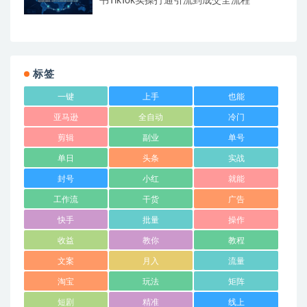
书TikTok实操打通引流到成交全流程
标签
一键
上手
也能
亚马逊
全自动
冷门
剪辑
副业
单号
单日
头条
实战
封号
小红
就能
工作流
干货
广告
快手
批量
操作
收益
教你
教程
文案
月入
流量
淘宝
玩法
矩阵
短剧
精准
线上