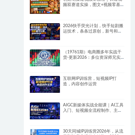
频双赛道实操，图文+视频零基
础保姆式教学，伙伴计划-收徒-
商单等多种变现方式
2026快手荧光计划，快手短剧搬
运技术，条条过原创，新号和老
号0粉都可以做，有播放量就能
賺到钱
（19761期）电商圈多年实战干
货-更新2026：多位资深师兄实
战干货/覆盖全域平台，中小卖家
可复制的盈利指南
互联网IP训练营，短视频IP打
造，内容创作运营
AIGC新媒体实战全能课｜AI工具
入门、短视频全流程制作、主流
绘图软件实操、数字人商业视频
落地教程
30天同城IP训练营2026年，从流