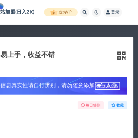
网站加盟(日入2K)
登录
成为VIP
单易上手，收益不错
，信息真实性请自行辨别，请勿随意添加陌生人微
升级会员
每日签到
收藏