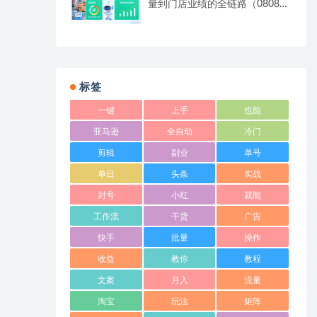
量到门店业绩的全链路（0808更
新）
标签
一键
上手
也能
亚马逊
全自动
冷门
剪辑
副业
单号
单日
头条
实战
封号
小红
就能
工作流
干货
广告
快手
批量
操作
收益
教你
教程
文案
月入
流量
淘宝
玩法
矩阵