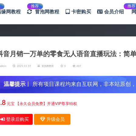
荐
推荐
推荐
福缘网教程
冒泡网教程
卡密购买
会员介绍
抖音月销一万单的零食无人语音直播玩法：简
admin
2023-11-19
冒泡网教程
0
469
温馨提示
丨 所有项目课程均来自互联网，非本站原创
信，谨防上当受骗！
.8
元宝
【永久会员免费】开通VIP尊享特权
登录后购买
升级会员