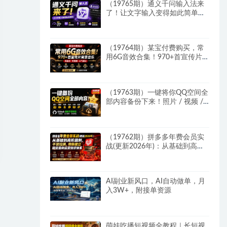
（19765期）通义千问输入法来
了！让文字输入变得如此简单，
最快 300 字/分，AI 自动润色，
说话秒变工整文字
（19764期）某宝付费购买，常
用6G音效合集！970+首宣传片
背景音乐，无版权可商用大气素
材，分类清晰，高质量内容
（19763期）一键将你QQ空间全
部内容备份下来！照片 / 视频 /
动态信息全存本地，Github最新
开源项目 QzoneArchive
（19762期）拼多多年费会员实
战(更新2026年)：从基础到高阶
盈利，干货拉满，帮你建立稳定
盈利运营知识体系
AI副业新风口，AI自动做单，月
入3W+，附接单资源
萌娃吃播短视频全教程｜长短视