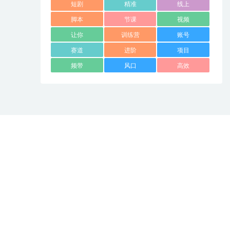
短剧
精准
线上
脚本
节课
视频
让你
训练营
账号
赛道
进阶
项目
频带
风口
高效