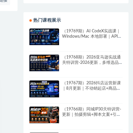
链接
热门课程展示
（19769期）AI CodeX实战课｜
Windows/Mac 本地部署｜API
对接调通｜Skill 自制｜漫剧剪辑
｜网站 VR 项目｜AI项目落地全
教程
（19768期）2026亚马逊实战通
关特训营-2026更新，多维选品
+渐进式打法+AI应用，从0到1打
造盈利店铺
（19767期）2026抖店运营新课
｜8月更新｜不动销起店+商品卡
爆发｜达人玩法+店群批量复制
｜轻松玩转抖音小店全域流量
（19766期）同城IP30天特训营-
更新｜拍摄剪辑+脚本文案+引流
成交，打爆本地流量提升门店业
绩实操教学