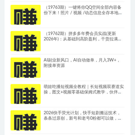
（19763期）一键将你QQ空间全部内容备
份下来！照片 / 视频 /动态信息全存本地，
Github最新开源项目 QzoneArchive
（19762期）拼多多年费会员实战(更新
2026年)：从基础到高阶盈利，干货拉满，
帮你建立稳定盈利运营知识体系
AI副业新风口，AI自动做单，月入3W+，
附接单资源
萌娃吃播短视频全教程｜长短视频双赛道实
操，图文+视频零基础保姆式教学，伙伴计
划-收徒-商单等多种变现方式
2026快手荧光计划，快手短剧搬运技术，
条条过原创，新号和老号0粉都可以做，有
播放量就能賺到钱