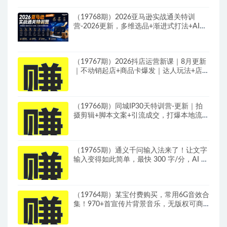
目落地全教程
（19768期）2026亚马逊实战通关特训
营-2026更新，多维选品+渐进式打法+AI应
用，从0到1打造盈利店铺
（19767期）2026抖店运营新课｜8月更新
｜不动销起店+商品卡爆发｜达人玩法+店群
批量复制｜轻松玩转抖音小店全域流量
（19766期）同城IP30天特训营-更新｜拍
摄剪辑+脚本文案+引流成交，打爆本地流量
提升门店业绩实操教学
（19765期）通义千问输入法来了！让文字
输入变得如此简单，最快 300 字/分，AI 自
动润色，说话秒变工整文字
（19764期）某宝付费购买，常用6G音效合
集！970+首宣传片背景音乐，无版权可商
用大气素材，分类清晰，高质量内容