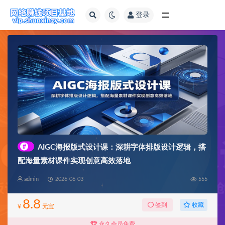
登录
全部
#
AIGC海报版式设计课：深耕字体排版设计逻辑，搭
配海量素材课件实现创意高效落地
admin
2026-06-03
555
8.8
收藏
签到
¥
元宝
永久会员免费