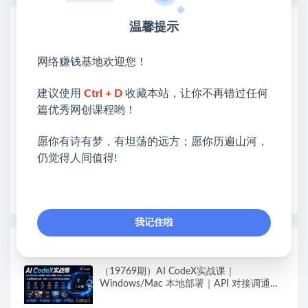
网赚基地简介
温馨提示
站长微信：无
网络赚钱基地欢迎您！
❤本站：本站整合多方资源站，主要面向互联网创业
类&副业类，资源丰富 物超所值。
建议使用
Ctrl + D
收藏本站，让你不再错过任何
❤能助您：找项目 + 低成本创业 + 减少信息差 + 见识
篇优秀网创课程哟！
各种项目 + 提升网创认知。
❤本站为众多团队提供了重要价值，也为众多创业者
愿你有诗有梦，有坦荡的远方；愿你历遍山河，
开启网络之门，广受好评！
仍觉得人间值得!
❤如果您也依存于互联网，欢迎加入本站会员，将尽
早为您提供丰盛价值。祝您前程似锦！
我记住啦
热门课程展示
（19769期）AI CodeX实战课｜
Windows/Mac 本地部署｜API 对接调通｜
Skill 自制｜漫剧剪辑｜网站 VR 项目｜AI项