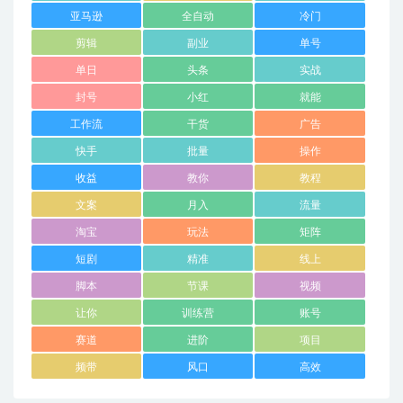
亚马逊
全自动
冷门
剪辑
副业
单号
单日
头条
实战
封号
小红
就能
工作流
干货
广告
快手
批量
操作
收益
教你
教程
文案
月入
流量
淘宝
玩法
矩阵
短剧
精准
线上
脚本
节课
视频
让你
训练营
账号
赛道
进阶
项目
频带
风口
高效