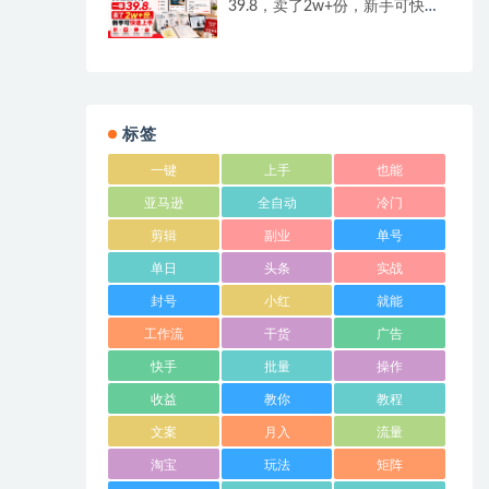
39.8，卖了2w+份，新手可快速
上手
标签
一键
上手
也能
亚马逊
全自动
冷门
剪辑
副业
单号
单日
头条
实战
封号
小红
就能
工作流
干货
广告
快手
批量
操作
收益
教你
教程
文案
月入
流量
淘宝
玩法
矩阵