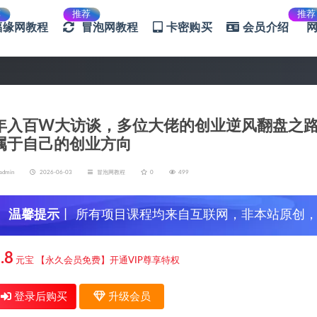
荐
推荐
推荐
福缘网教程
冒泡网教程
卡密购买
会员介绍
年入百W大访谈，多位大佬的创业逆风翻盘之
属于自己的创业方向
admin
2026-06-03
冒泡网教程
0
499
温馨提示
丨 所有项目课程均来自互联网，非本站原创
信，谨防上当受骗！
.8
元宝
【永久会员免费】开通VIP尊享特权
登录后购买
升级会员