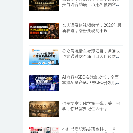
头与语言功底，巧用AI做内容打
造个人自媒体IP
名人语录短视频教学，2026年最
新赛道，涨粉变现两不误
公众号流量主变现项目，普通人
也能通过这个项目日入四位数
（更新26年8月）
AI内容+GEO实战白皮书，全面
掌握AI量产SOP与GEO分发机制
【文档】
付费文章：佛学第一弹，关于佛
学，你只需要记住四个字
小红书卖职场英语资料，一单