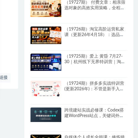
（19727期） 付费文章：相亲筛
选对象的高效实用策略，全程落
地可实操，规避短择、利己型相
亲对象
（19726期）淘宝高阶运营私家
课（更新26年4月18）：选品、
爆款、全店动销，三模块构建盈
利闭环，月入破5万
（19725期）爱上 黄昏 7月27-
30｜杭州线下无界特训营｜淘宝
天猫AI推广｜直通车人群｜全套
PPT SOP思维导图资料包
链接
（19724期）拼多多实战特训营
(更新2026年)：不管是新手入门
或老商家冲量，都有实操方法，
跟着学，少走弯路
跨境建站实战必修课：Codex搭
建WordPress站点，关键词外链
打造谷歌流量阵地
自媒体个人成长全能课：修炼镜