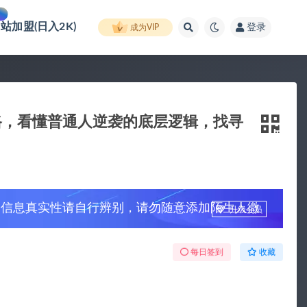
网站加盟(日入2K)
登录
成为VIP
路，看懂普通人逆袭的底层逻辑，找寻
，信息真实性请自行辨别，请勿随意添加陌生人微
升级会员
每日签到
收藏