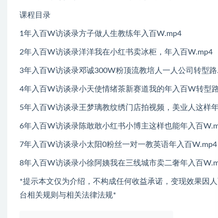
课程目录
1年入百W访谈录方子做人生教练年入百W.mp4
2年入百W访谈录洋洋我在小红书卖冰柜，年入百W.mp4
3年入百W访谈录邓诚300W粉顶流教培人一人公司转型路.
4年入百W访谈录小天使情绪茶新赛道我的年入百W转型路.
5年入百W访谈录王梦璃教纹绣门店拍视频，美业人这样年入
6年入百W访谈录陈敢敢小红书小博主这样也能年入百W.m
7年入百W访谈录小太阳0粉丝一对一教英语年入百W.mp4
8年入百W访谈录小徐阿姨我在三线城市卖二奢年入百W.m
*提示本文仅为介绍，不构成任何收益承诺，变现效果因
台相关规则与相关法律法规*