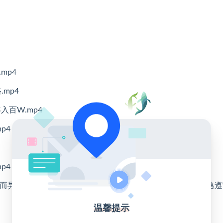
mp4
mp4
百W.mp4
p4
p4
人而异，需结合自身努力与实操，合理运用所学内容，同时严格遵
温馨提示