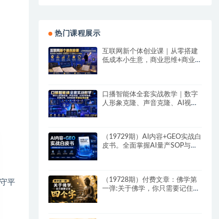
热门课程展示
互联网新个体创业课｜从零搭建
低成本小生意，商业思维+商业
模式+流量实战+个人成长全闭环
教程
口播智能体全套实战教学｜数字
人形象克隆、声音克隆、AI视频
生成、文案改写、软件配置零基
础落地课
（19729期）AI内容+GEO实战白
皮书。全面掌握AI量产SOP与
GEO分发机制
（19728期）付费文章：佛学第
守平
一弹:关于佛学，你只需要记住四
个字