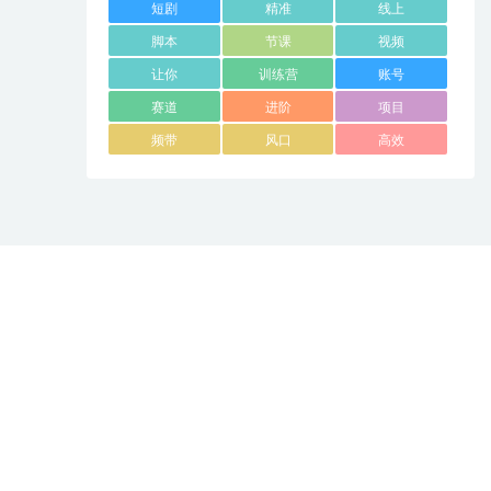
短剧
精准
线上
脚本
节课
视频
让你
训练营
账号
赛道
进阶
项目
频带
风口
高效