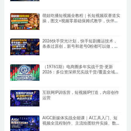
萌娃吃播短视频全教程｜长短视频双赛道实
操，图文+视频零基础保姆式教学，伙伴计
划-收徒-商单等多种变现方式
2026快手荧光计划，快手短剧搬运技术，
条条过原创，新号和老号0粉都可以做，有
播放量就能賺到钱
（19761期）电商圈多年实战干货-更新
2026：多位资深师兄实战干货/覆盖全域平
台，中小卖家可复制的盈利指南
互联网IP训练营，短视频IP打造，内容创作
运营
AIGC新媒体实战全能课｜AI工具入门、短
视频全流程制作、主流绘图软件实操、数字
人商业视频落地教程