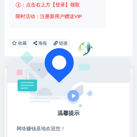
③：点击右上方【登录】领取
限时活动：注册新用户赠送VIP
收藏
海报
链接
网赚基地简介
站长微信：无
❤本站：本站整合多方资源站，主要面向互联网创业
类&副业类，资源丰富 物超所值。
❤能助您：找项目 + 低成本创业 + 减少信息差 + 见识
温馨提示
各种项目 + 提升网创认知。
❤本站为众多团队提供了重要价值，也为众多创业者
网络赚钱基地欢迎您！
开启网络之门，广受好评！