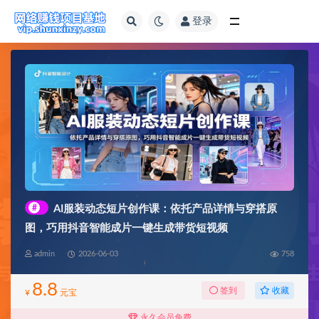
登录
全部
#
AI服装动态短片创作课：依托产品详情与穿搭原
图，巧用抖音智能成片一键生成带货短视频
admin
2026-06-03
758
8.8
收藏
签到
¥
元宝
永久会员免费