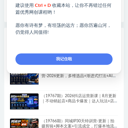
❤如果您也依存于互联网，欢迎加入本站会员，将尽
建议使用
Ctrl + D
收藏本站，让你不再错过任何
早为您提供丰盛价值。祝您前程似锦！
篇优秀网创课程哟！
愿你有诗有梦，有坦荡的远方；愿你历遍山河，
仍觉得人间值得!
热门课程展示
（19769期）AI CodeX实战课｜
Windows/Mac 本地部署｜API 对接调通｜
Skill 自制｜漫剧剪辑｜网站 VR 项目｜AI项
我记住啦
目落地全教程
（19768期）2026亚马逊实战通关特训
营-2026更新，多维选品+渐进式打法+AI应
用，从0到1打造盈利店铺
（19767期）2026抖店运营新课｜8月更新
｜不动销起店+商品卡爆发｜达人玩法+店群
批量复制｜轻松玩转抖音小店全域流量
（19766期）同城IP30天特训营-更新｜拍
摄剪辑+脚本文案+引流成交，打爆本地流量