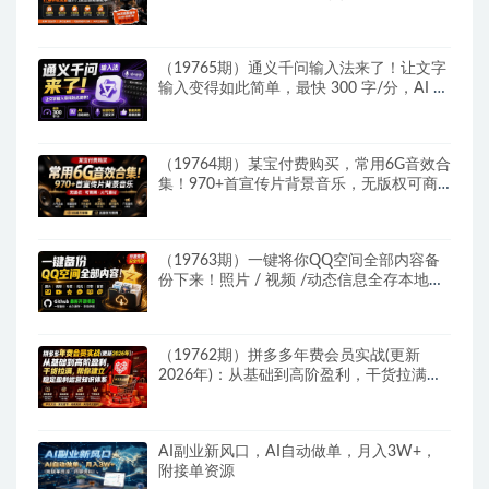
提升门店业绩实操教学
（19765期）通义千问输入法来了！让文字
输入变得如此简单，最快 300 字/分，AI 自
动润色，说话秒变工整文字
（19764期）某宝付费购买，常用6G音效合
集！970+首宣传片背景音乐，无版权可商
用大气素材，分类清晰，高质量内容
（19763期）一键将你QQ空间全部内容备
份下来！照片 / 视频 /动态信息全存本地，
Github最新开源项目 QzoneArchive
（19762期）拼多多年费会员实战(更新
2026年)：从基础到高阶盈利，干货拉满，
帮你建立稳定盈利运营知识体系
AI副业新风口，AI自动做单，月入3W+，
附接单资源