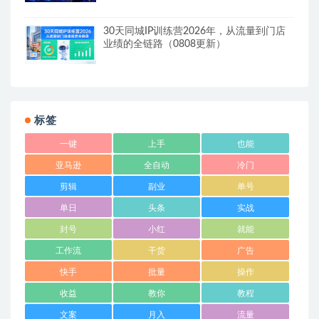
30天同城IP训练营2026年，从流量到门店
业绩的全链路（0808更新）
标签
一键
上手
也能
亚马逊
全自动
冷门
剪辑
副业
单号
单日
头条
实战
封号
小红
就能
工作流
干货
广告
快手
批量
操作
收益
教你
教程
文案
月入
流量