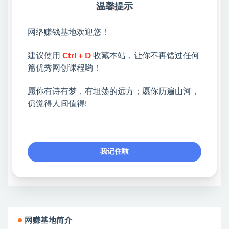
温馨提示
*
网络赚钱基地欢迎您！
💖课程资料【免费】领取教程💖
建议使用
Ctrl + D
收藏本站，让你不再错过任何
①：点击右上角【
】三个点
篇优秀网创课程哟！
②：选择【在浏览器打开】
愿你有诗有梦，有坦荡的远方；愿你历遍山河，
③：点击右上方【登录】领取
仍觉得人间值得!
限时活动：注册新用户赠送VIP
我记住啦
收藏
海报
链接
网赚基地简介