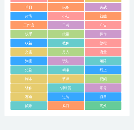
单日
头条
实战
封号
小红
就能
工作流
干货
广告
快手
批量
操作
收益
教你
教程
文案
月入
流量
淘宝
玩法
矩阵
短剧
精准
线上
脚本
节课
视频
让你
训练营
账号
赛道
进阶
项目
频带
风口
高效