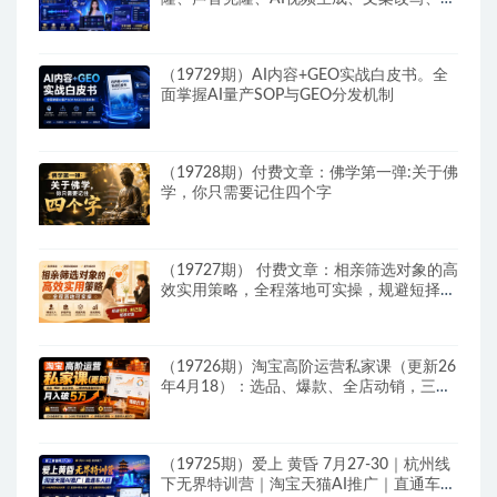
件配置零基础落地课
（19729期）AI内容+GEO实战白皮书。全
面掌握AI量产SOP与GEO分发机制
（19728期）付费文章：佛学第一弹:关于佛
学，你只需要记住四个字
（19727期） 付费文章：相亲筛选对象的高
效实用策略，全程落地可实操，规避短择、
利己型相亲对象
（19726期）淘宝高阶运营私家课（更新26
年4月18）：选品、爆款、全店动销，三模
块构建盈利闭环，月入破5万
（19725期）爱上 黄昏 7月27-30｜杭州线
下无界特训营｜淘宝天猫AI推广｜直通车人