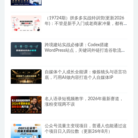
群｜全套PPT SOP思维导图资料包
（19724期）拼多多实战特训营(更新2026
年)：不管是新手入门或老商家冲量，都有
实操方法，跟着学，少走弯路
跨境建站实战必修课：Codex搭建
WordPress站点，关键词外链打造谷歌流量
阵地
自媒体个人成长全能课：修炼镜头与语言功
底，巧用AI做内容打造个人自媒体IP
名人语录短视频教学，2026年最新赛道，
涨粉变现两不误
公众号流量主变现项目，普通人也能通过这
个项目日入四位数（更新26年8月）