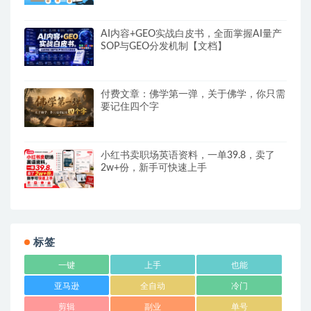
AI内容+GEO实战白皮书，全面掌握AI量产
SOP与GEO分发机制【文档】
付费文章：佛学第一弹，关于佛学，你只需
要记住四个字
小红书卖职场英语资料，一单39.8，卖了
2w+份，新手可快速上手
标签
一键
上手
也能
亚马逊
全自动
冷门
剪辑
副业
单号