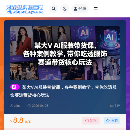
登录
全部
#
某大V AI服装带货课，各种案例教学，带你吃透服
饰赛道带货核心玩法
admin
2026-06-03
319
8.8
收藏
签到
¥
元宝