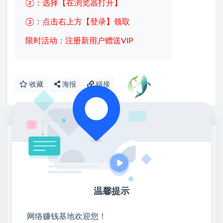
②：选择【在浏览器打开】
③：点击右上方【登录】领取
限时活动：注册新用户赠送VIP
收藏
海报
链接
网赚基地简介
站长微信：无
❤本站：本站整合多方资源站，主要面向互联网创业
类&副业类，资源丰富 物超所值。
温馨提示
❤能助您：找项目 + 低成本创业 + 减少信息差 + 见识
各种项目 + 提升网创认知。
网络赚钱基地欢迎您！
❤本站为众多团队提供了重要价值，也为众多创业者