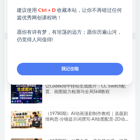
开启网络之门，广受好评！
建议使用
Ctrl + D
收藏本站，让你不再错过任何
❤如果您也依存于互联网，欢迎加入本站会员，将尽
篇优秀网创课程哟！
早为您提供丰盛价值。祝您前程似锦！
愿你有诗有梦，有坦荡的远方；愿你历遍山河，
仍觉得人间值得!
热门课程展示
AI童装爆款带货实战课，一节课教会你实现
童装变现，零基础也能落地实操
我记住啦
让Codex用中转站生成图片：CC Switch配
置、画图能力检测与全局Skill教程
（19780期）AI动画漫剧制作教程｜选题剧
情构思·分镜提示词撰写·AI绘图配音·2D动
画制作·剪映实操完成完整漫剧成片