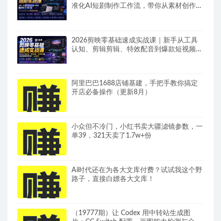
准化AI短剧制作工作流，带你从素材创作走
向专业镜头叙事
2026剪映零基础速成实战课｜新手从工具
认知、剪辑剪辑、特效配音到爆款短视频完
整制作一站式教学
阿里巴巴1688店铺基建，手把手教你搞定
开店必备操作（更新8月）
小众但不冷门，小红书卖大疆滤镜参数，一
单39，321天卖了1.7w+份
Ai时代还在为各大文库付费？试试我这个野
路子，直接白嫖各大文库！
（19777期）让 Codex 用中转站生成图