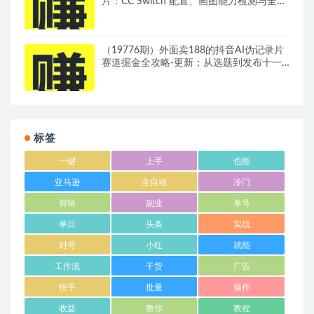
片：CC Switch 配置、画图能力检测与全局
Skill 教程
（19776期）外面卖188的抖音AI伪记录片
赛道掘金全攻略-更新；从选题到发布十一
大环节拆解，零基础也能做出高流量真实感
内容
标签
一键
上手
也能
亚马逊
全自动
冷门
剪辑
副业
单号
单日
头条
实战
封号
小红
就能
工作流
干货
广告
快手
批量
操作
收益
教你
教程