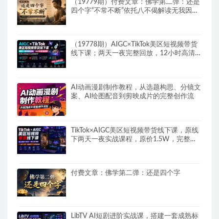
（19779期）付费文章：佛学第二弹：还是
四个字“不常不断”依托八不偈解读无我因果
连续之理
（19778期）AIGC×TikTok美区短视频带货
线下课；两天一夜完整回放，12小时高清视
频收录头部操盘手全流程教学
AI动画漫剧制作教程，从选题构思、分镜文
案、AI绘图配音到剪映成片的完整创作流
TikTok×AIGC美区短视频带货线下课，原线
下两天一夜实战课程，原价1.5W，完整收
录12小时高清授课视频
付费文章：佛学第二弹：还是四个字
LibTV AI短剧进阶实战课，搭建一套成熟标