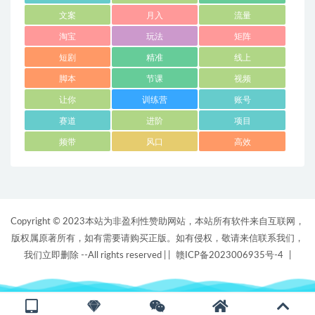
文案
月入
流量
淘宝
玩法
矩阵
短剧
精准
线上
脚本
节课
视频
让你
训练营
账号
赛道
进阶
项目
频带
风口
高效
Copyright © 2023本站为非盈利性赞助网站，本站所有软件来自互联网，
版权属原著所有，如有需要请购买正版。如有侵权，敬请来信联系我们，
我们立即删除 --All rights reserved |
|
赣ICP备2023006935号-4
|