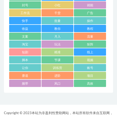
封号
小红
就能
工作流
干货
广告
快手
批量
操作
收益
教你
教程
文案
月入
流量
淘宝
玩法
矩阵
短剧
精准
线上
脚本
节课
视频
让你
训练营
账号
赛道
进阶
项目
频带
风口
高效
Copyright © 2023本站为非盈利性赞助网站，本站所有软件来自互联网，