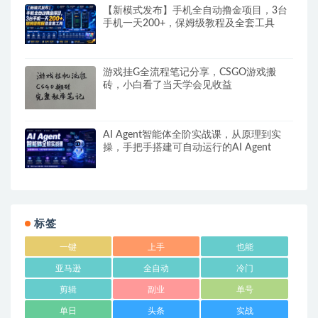
【新模式发布】手机全自动撸金项目，3台
手机一天200+，保姆级教程及全套工具
游戏挂G全流程笔记分享，CSGO游戏搬
砖，小白看了当天学会见收益
AI Agent智能体全阶实战课，从原理到实
操，手把手搭建可自动运行的AI Agent
标签
一键
上手
也能
亚马逊
全自动
冷门
剪辑
副业
单号
单日
头条
实战