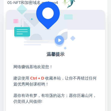
01-NFT和加密域名.mp4.mp4
02-Unstoppable Domains.mp4.mp4
03-使用你的域名接收加密货币支付.mp4
04-网站创建与销售.mp4.mp4
05-转移你的域名.mp4
06-联盟推广区域与流量.mp4
温馨提示
07-PeerName上的更多域名后缀.mp4.mp4
网络赚钱基地欢迎您！
07-第二部分.txt
OTO.png
建议使用
Ctrl + D
收藏本站，让你不再错过任何
篇优秀网创课程哟！
*提示本文仅为课程介绍，不构成任何收益承诺，变现
效果因人而异，需结合自身努力与实操，合理运用课程
愿你有诗有梦，有坦荡的远方；愿你历遍山河，
所学内容，同时严格遵守平台相关规则与相关法律法规
仍觉得人间值得!
*