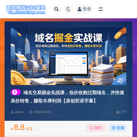
登录
全部
#
域名交易掘金实战课，低价收购过期域名，并快速
高价转售，賺取丰厚利润【原创双语字幕】
admin
2026-06-03
279
8.8
收藏
签到
¥
元宝