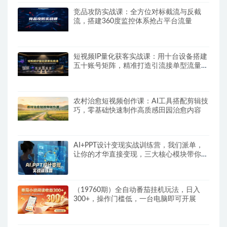
竞品攻防实战课：全方位对标截流与反截
流，搭建360度监控体系抢占平台流量
短视频IP量化获客实战课：用十台设备搭建
五十账号矩阵，精准打造引流接单型流量账
号
农村治愈短视频创作课：AI工具搭配剪辑技
巧，零基础快速制作高质感田园治愈内容
AI+PPT设计变现实战训练营，我们派单，
让你的才华直接变现，三大核心模块带你构
建Al设计x派单变现的完整闭环
（19760期）全自动番茄挂机玩法，日入
300+，操作门槛低，一台电脑即可开展