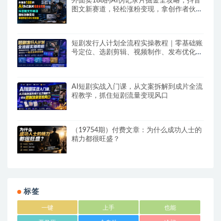
外面卖188的AI伪记录片掘金全攻略，抖音
图文新赛道，轻松涨粉变现，拿创作者伙伴
计划收益【文档】
短剧发行人计划全流程实操教程｜零基础账
号定位、选剧剪辑、视频制作、发布优化一
站式出单变现课​
AI短剧实战入门课，从文案拆解到成片全流
程教学，抓住短剧流量变现风口
（19754期）付费文章：为什么成功人士的
精力都很旺盛？
标签
一键
上手
也能