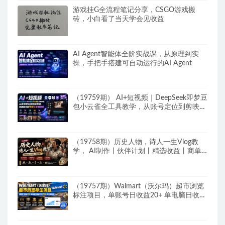
游戏挂G全流程笔记分享，CSGO游戏搬
砖，小白看了当天学会见收益
AI Agent智能体全阶实战课，从原理到实
操，手把手搭建可自动运行的AI Agent
（19759期） AI+短视频｜DeepSeek即梦豆
包小云雀全工具教学，从账号定位到剪映剪
辑，零基础也能快速上手做爆款
（19758期）历史人物，诗人一生Vlog教
学， AI制作丨伙伴计划丨精选收益丨商单
收徒 ，新领域红利期，抓紧做
（19757期）Walmart（沃尔玛）超市浏览
标注项目，单账号日收益20+ 单电脑日收益
可达1000+带分佣机制