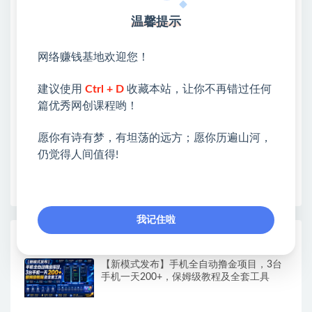
网赚基地简介
温馨提示
站长微信：无
网络赚钱基地欢迎您！
❤本站：本站整合多方资源站，主要面向互联网创业
类&副业类，资源丰富 物超所值。
建议使用
Ctrl + D
收藏本站，让你不再错过任何
❤能助您：找项目 + 低成本创业 + 减少信息差 + 见识
篇优秀网创课程哟！
各种项目 + 提升网创认知。
❤本站为众多团队提供了重要价值，也为众多创业者
愿你有诗有梦，有坦荡的远方；愿你历遍山河，
开启网络之门，广受好评！
仍觉得人间值得!
❤如果您也依存于互联网，欢迎加入本站会员，将尽
早为您提供丰盛价值。祝您前程似锦！
我记住啦
热门课程展示
【新模式发布】手机全自动撸金项目，3台
手机一天200+，保姆级教程及全套工具