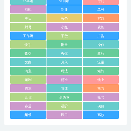
亚马逊
全自动
冷门
剪辑
副业
单号
单日
头条
实战
封号
小红
就能
工作流
干货
广告
快手
批量
操作
收益
教你
教程
文案
月入
流量
淘宝
玩法
矩阵
短剧
精准
线上
脚本
节课
视频
让你
训练营
账号
赛道
进阶
项目
频带
风口
高效