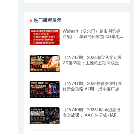
热门课程展示
Walmart（沃尔玛）超市浏览标
注项目，单账号日收益20+单电
脑日收益可达800+带分佣机制
（19742期）2026淘宝从零到爆
2.0第85期；主推款五项高权重初
始设置，改销量评晒秒单快速破
零积累基础权重
（19741期）2026拼多多双打强
付费全攻略-62期；成本推广加托
管双剑合璧，系统讲解7种付费
玩法优劣势与选择策略
（19740期）2026TikTok短剧出
海实战课：IAA广告分账×IAP付
费变现×账号搭建×平台规则×双
轨爆发×回款全流程