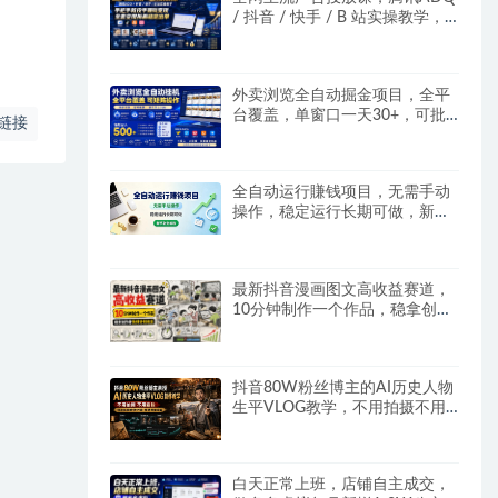
/ 抖音 / 快手 / B 站实操教学，
手把手教投手赚钱变现，全套变
现拆解稳定出单
外卖浏览全自动掘金项目，全平
台覆盖，单窗口一天30+，可批
链接
量矩阵做，轻松日入500+
全自动运行賺钱项目，无需手动
操作，稳定运行长期可做，新手
副业首选
最新抖音漫画图文高收益赛道，
10分钟制作一个作品，稳拿创作
者伙伴计划收益
抖音80W粉丝博主的AI历史人物
生平VLOG教学，不用拍摄不用
露脸，AI帮你搞定，轻松解锁伙
伴计划+精选收益
白天正常上班，店铺自主成交，