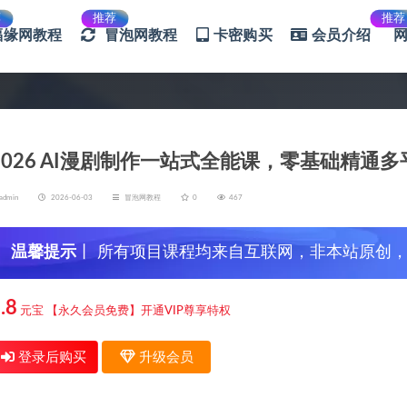
荐
推荐
推荐
福缘网教程
冒泡网教程
卡密购买
会员介绍
2026 AI漫剧制作一站式全能课，零基础精
admin
2026-06-03
冒泡网教程
0
467
温馨提示
丨 所有项目课程均来自互联网，非本站原创
信，谨防上当受骗！
.8
元宝
【永久会员免费】开通VIP尊享特权
登录后购买
升级会员