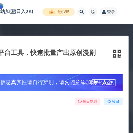
网站加盟(日入2K)
登录
成为VIP
通多平台工具，快速批量产出原创漫剧
，信息真实性请自行辨别，请勿随意添加陌生人微
升级会员
每日签到
收藏