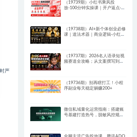
（19739期）小红书乘风投
放-100分钟实操课｜开户返点·标
准投搭建·莱卡定向，新店建模撬
动笔记自然流量全套教学
（19738期）AI+新个体创业必修
课｜道法术器｜商业逻辑·小红书
流量·AI智能体｜低成本打造个人
变现小生意全套教学
（19737期）2026名人语录短视
频赛道全攻略；从文案撰写到声
音克隆部署，系统掌握涨粉变现
时严
双赢制作技术
（19736期）别再瞎打工！小程
序副业每天稳定躺赚200+
微信私域量化运营指南：搭建账
号基建打造热号，脱敏风控规避
运营各类高危风险
全网主流广告投放课，腾讯ADQ