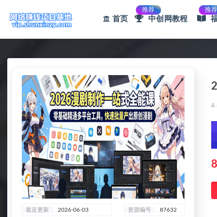
推荐
推
首页
中创网教程
全部
8
最近更新
2026-06-03
资源编号
87632