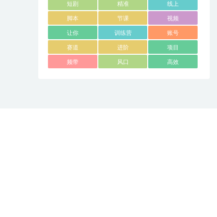
短剧
精准
线上
脚本
节课
视频
让你
训练营
账号
赛道
进阶
项目
频带
风口
高效