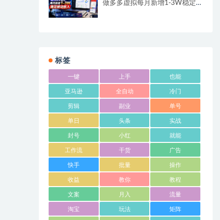
做多多虚拟每月新增1-3W稳定
被动收入
标签
一键
上手
也能
亚马逊
全自动
冷门
剪辑
副业
单号
单日
头条
实战
封号
小红
就能
工作流
干货
广告
快手
批量
操作
收益
教你
教程
文案
月入
流量
淘宝
玩法
矩阵