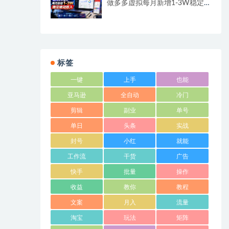
做多多虚拟每月新增1-3W稳定
被动收入
标签
一键
上手
也能
亚马逊
全自动
冷门
剪辑
副业
单号
单日
头条
实战
封号
小红
就能
工作流
干货
广告
快手
批量
操作
收益
教你
教程
文案
月入
流量
淘宝
玩法
矩阵