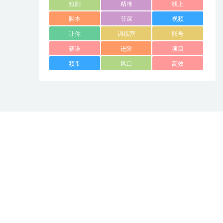
短剧
精准
线上
脚本
节课
视频
让你
训练营
账号
赛道
进阶
项目
频带
风口
高效