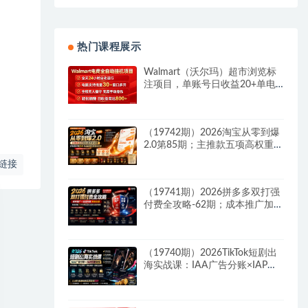
热门课程展示
Walmart（沃尔玛）超市浏览标
注项目，单账号日收益20+单电
脑日收益可达800+带分佣机制
（19742期）2026淘宝从零到爆
2.0第85期；主推款五项高权重初
始设置，改销量评晒秒单快速破
链接
零积累基础权重
（19741期）2026拼多多双打强
付费全攻略-62期；成本推广加托
管双剑合璧，系统讲解7种付费
玩法优劣势与选择策略
（19740期）2026TikTok短剧出
海实战课：IAA广告分账×IAP付
费变现×账号搭建×平台规则×双
轨爆发×回款全流程