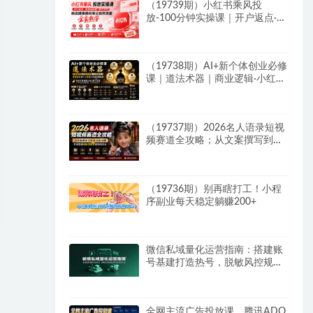
（19739期）小红书乘风投
放-100分钟实操课｜开户返点·标
准投搭建·莱卡定向，新店建模撬
动笔记自然流量全套教学
（19738期）AI+新个体创业必修
课｜道法术器｜商业逻辑·小红书
流量·AI智能体｜低成本打造个人
变现小生意全套教学
（19737期）2026名人语录短视
频赛道全攻略；从文案撰写到声
音克隆部署，系统掌握涨粉变现
双赢制作技术
（19736期）别再瞎打工！小程
序副业每天稳定躺赚200+
微信私域量化运营指南：搭建账
号基建打造热号，脱敏风控规避
运营各类高危风险
全网主流广告投放课，腾讯ADQ