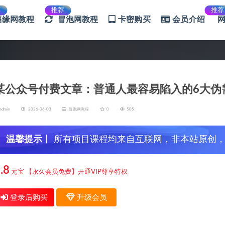
荐
推荐
推荐
福缘网教程
冒泡网教程
卡密购买
会员介绍
某公众号付费文章：普通人最容易陷入的6大伪
admin
2026-06-03
冒泡网教程
0
505
温馨提示
丨 所有项目课程均来自互联网，非本站原创
信，谨防上当受骗！
.8
元宝
【永久会员免费】开通VIP尊享特权
登录后购买
升级会员