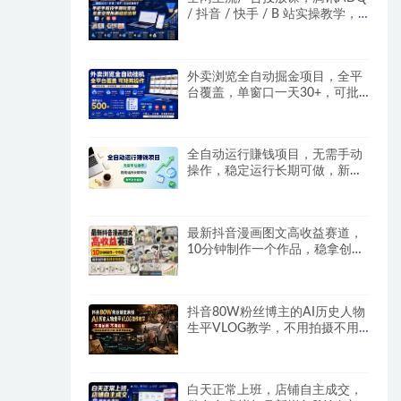
/ 抖音 / 快手 / B 站实操教学，
手把手教投手赚钱变现，全套变
现拆解稳定出单
外卖浏览全自动掘金项目，全平
台覆盖，单窗口一天30+，可批
量矩阵做，轻松日入500+
全自动运行賺钱项目，无需手动
操作，稳定运行长期可做，新手
副业首选
最新抖音漫画图文高收益赛道，
10分钟制作一个作品，稳拿创作
者伙伴计划收益
抖音80W粉丝博主的AI历史人物
生平VLOG教学，不用拍摄不用
露脸，AI帮你搞定，轻松解锁伙
伴计划+精选收益
白天正常上班，店铺自主成交，