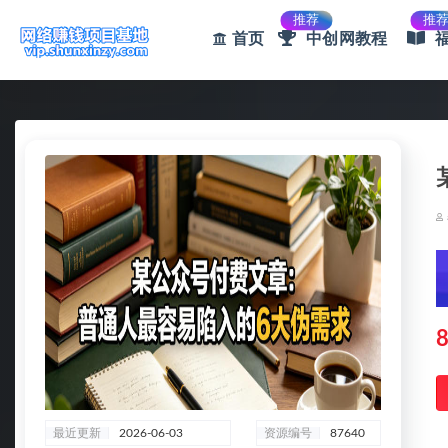
推荐
推
首页
中创网教程
全部
8
最近更新
2026-06-03
资源编号
87640