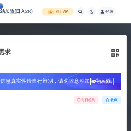
网站加盟(日入2K)
登录
成为VIP
需求
，信息真实性请自行辨别，请勿随意添加陌生人微
升级会员
每日签到
收藏