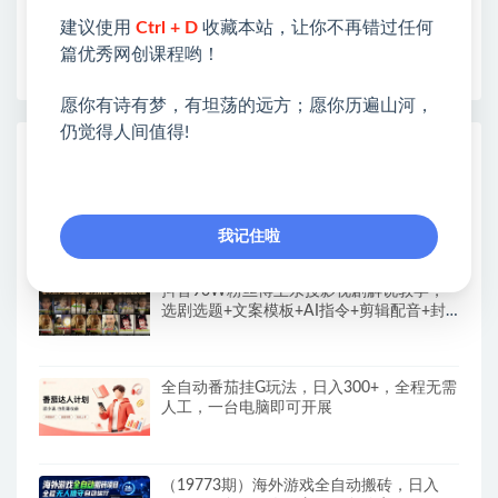
开启网络之门，广受好评！
❤如果您也依存于互联网，欢迎加入本站会员，将尽
建议使用
Ctrl + D
收藏本站，让你不再错过任何
早为您提供丰盛价值。祝您前程似锦！
篇优秀网创课程哟！
愿你有诗有梦，有坦荡的远方；愿你历遍山河，
仍觉得人间值得!
热门课程展示
CodeX从0到1实战课，吃透CodeX全功能，
零基础AI开发实战，从部署到高阶项目一键
落地
我记住啦
抖音90W粉丝博主亲授影视剧解说教学，
选剧选题+文案模板+AI指令+剪辑配音+封
面全流程变现，解锁精选独家收益
全自动番茄挂G玩法，日入300+，全程无需
人工，一台电脑即可开展
（19773期）海外游戏全自动搬砖，日入