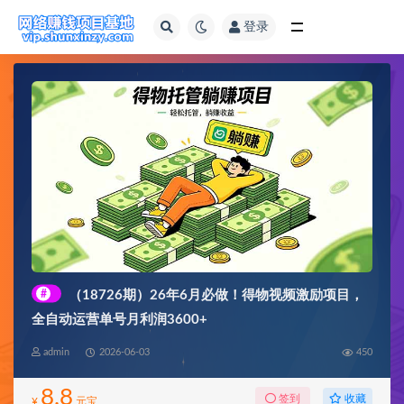
登录
全部
#
（18726期）26年6月必做！得物视频激励项目，
全自动运营单号月利润3600+
admin
2026-06-03
450
8.8
收藏
签到
¥
元宝