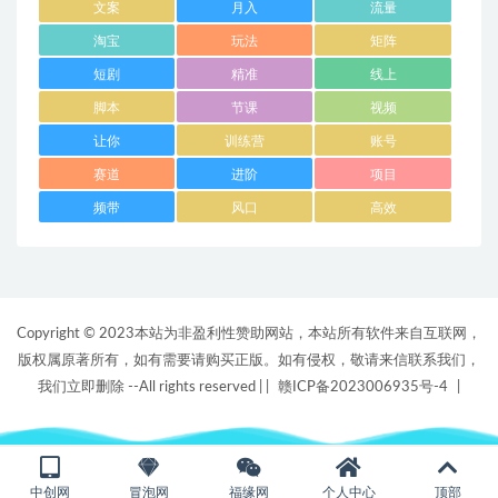
文案
月入
流量
淘宝
玩法
矩阵
短剧
精准
线上
脚本
节课
视频
让你
训练营
账号
赛道
进阶
项目
频带
风口
高效
Copyright © 2023本站为非盈利性赞助网站，本站所有软件来自互联网，
版权属原著所有，如有需要请购买正版。如有侵权，敬请来信联系我们，
我们立即删除 --All rights reserved |
|
赣ICP备2023006935号-4
|
中创网
冒泡网
福缘网
个人中心
顶部