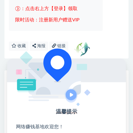
③：点击右上方【登录】领取
限时活动：注册新用户赠送VIP
收藏
海报
链接
网赚基地简介
站长微信：无
❤本站：本站整合多方资源站，主要面向互联网创业
类&副业类，资源丰富 物超所值。
温馨提示
❤能助您：找项目 + 低成本创业 + 减少信息差 + 见识
各种项目 + 提升网创认知。
❤本站为众多团队提供了重要价值，也为众多创业者
网络赚钱基地欢迎您！