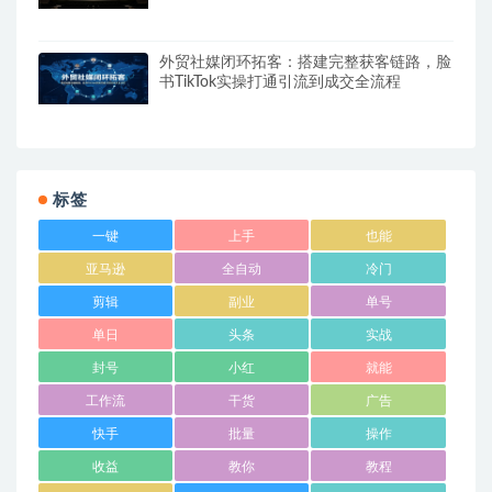
外贸社媒闭环拓客：搭建完整获客链路，脸
书TikTok实操打通引流到成交全流程
标签
一键
上手
也能
亚马逊
全自动
冷门
剪辑
副业
单号
单日
头条
实战
封号
小红
就能
工作流
干货
广告
快手
批量
操作
收益
教你
教程