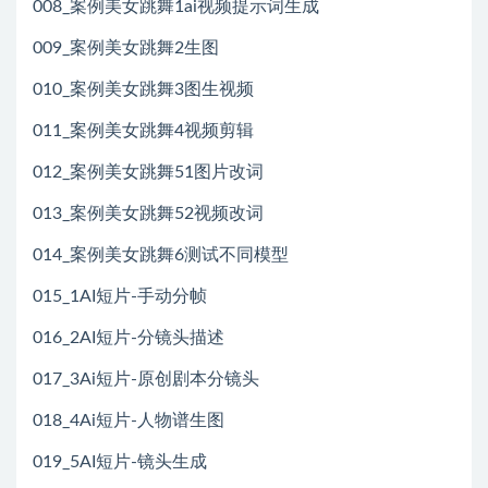
008_案例美女跳舞1ai视频提示词生成
009_案例美女跳舞2生图
010_案例美女跳舞3图生视频
011_案例美女跳舞4视频剪辑
012_案例美女跳舞51图片改词
013_案例美女跳舞52视频改词
014_案例美女跳舞6测试不同模型
015_1AI短片-手动分帧
016_2AI短片-分镜头描述
017_3Ai短片-原创剧本分镜头
018_4Ai短片-人物谱生图
019_5AI短片-镜头生成