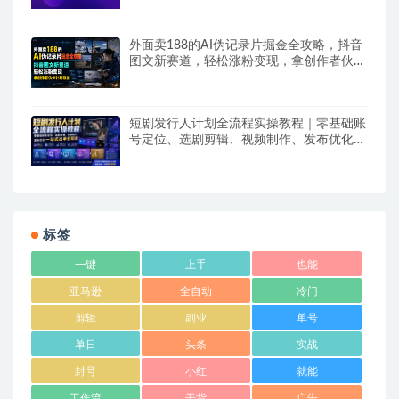
外面卖188的AI伪记录片掘金全攻略，抖音
图文新赛道，轻松涨粉变现，拿创作者伙伴
计划收益【文档】
短剧发行人计划全流程实操教程｜零基础账
号定位、选剧剪辑、视频制作、发布优化一
站式出单变现课​
标签
一键
上手
也能
亚马逊
全自动
冷门
剪辑
副业
单号
单日
头条
实战
封号
小红
就能
工作流
干货
广告