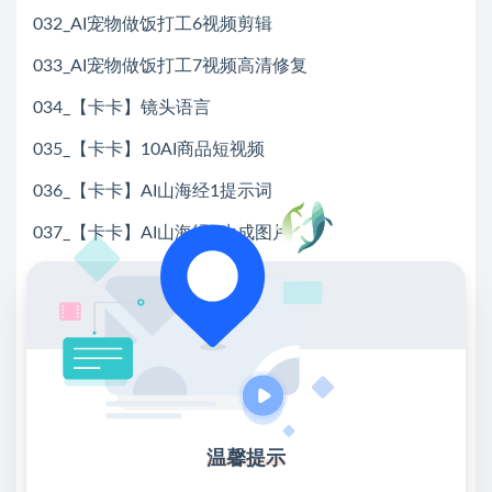
032_AI宠物做饭打工6视频剪辑
033_AI宠物做饭打工7视频高清修复
034_【卡卡】镜头语言
035_【卡卡】10AI商品短视频
036_【卡卡】AI山海经1提示词
037_【卡卡】AI山海经2生成图片
038_【卡卡】AI山海经3视频生成
039_【卡卡】AI山海经4高清修复
040_【卡卡】AI山海经4剪辑
041_【卡卡】AI沙雕动画生成
042_001AI建筑开花动画
温馨提示
043_002AI生成儿童服装模特视频