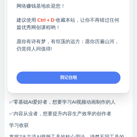
网络赚钱基地欢迎您！
044_003AI猫咪逛街视频
建议使用
Ctrl + D
收藏本站，让你不再错过任何
045_004土拨鼠跳跃视频
篇优秀网创课程哟！
046_AI动物跳舞
愿你有诗有梦，有坦荡的远方；愿你历遍山河，
047_AI视频复刻
仍觉得人间值得!
适合人群
✅想做AI视频副业接单，想要稳定增收的普通人
我记住啦
✅想做短视频账号变现，想要做AI内容的创作者
✅电商卖家，想要低成本制作商品视频的从业者
✅零基础AI爱好者，想要学习AI视频动画制作的人
✅内容从业者，想要提升内容生产效率的创作者
学习收获
掌握7大主流AI视频工具的核心用法，清楚不同工具的