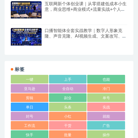
互联网新个体创业课｜从零搭建低成本小生
意，商业思维+商业模式+流量实战+个人成
长全闭环教程
口播智能体全套实战教学｜数字人形象克
隆、声音克隆、AI视频生成、文案改写、软
件配置零基础落地课
标签
一键
上手
也能
亚马逊
全自动
冷门
剪辑
副业
单号
单日
头条
实战
封号
小红
就能
工作流
干货
广告
快手
批量
操作