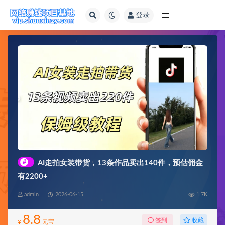
登录
全部
#
AI走拍女装带货，13条作品卖出140件，预估佣金
有2200+
admin
2026-06-15
1.7K
8.8
收藏
签到
¥
元宝