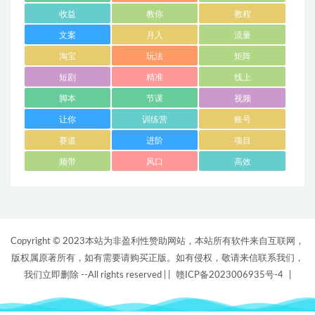
收益
教你
教程
文案
月入
流量
淘宝
玩法
矩阵
短剧
精准
线上
脚本
节课
视频
让你
训练营
账号
赛道
进阶
项目
频带
风口
高效
Copyright © 2023本站为非盈利性赞助网站，本站所有软件来自互联网，
版权属原著所有，如有需要请购买正版。如有侵权，敬请来信联系我们，
我们立即删除 --All rights reserved |
|
赣ICP备2023006935号-4
|