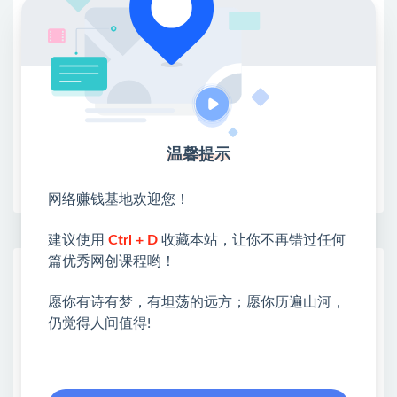
②：选择【在浏览器打开】
③：点击右上方【登录】领取
限时活动：注册新用户赠送VIP
温馨提示
收藏
海报
链接
网络赚钱基地欢迎您！
建议使用
Ctrl + D
收藏本站，让你不再错过任何
篇优秀网创课程哟！
网赚基地简介
站长微信：无
愿你有诗有梦，有坦荡的远方；愿你历遍山河，
仍觉得人间值得!
❤本站：本站整合多方资源站，主要面向互联网创业
类&副业类，资源丰富 物超所值。
❤能助您：找项目 + 低成本创业 + 减少信息差 + 见识
各种项目 + 提升网创认知。