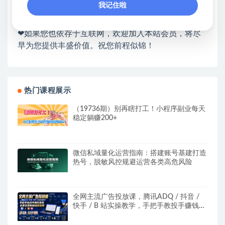
我记住啦
❤本站为众多团队提供了重要价值，也为众多创业者
开启网络之门，广受好评！
❤如果您也依存于互联网，欢迎加入本站会员，将尽
早为您提供丰盛价值。祝您前程似锦！
热门课程展示
（19736期）别再瞎打工！小程序副业每天
稳定躺赚200+
微信私域量化运营指南：搭建账号基建打造
热号，脱敏风控规避运营各类高危风险
全网主流广告投放课，腾讯ADQ / 抖音 /
快手 / B 站实操教学，手把手教投手赚钱变
现，全套变现拆解稳定出单