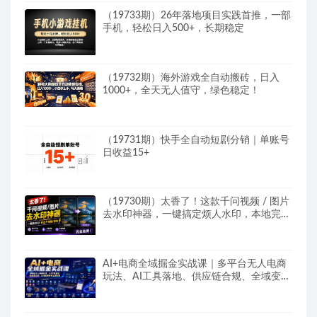
（19733期）26年落地项目实践首推，一部
手机，轻松日入500+，长期稳定
（19732期）海外游戏全自动搬砖，日入
1000+，全天无人值守，绿色稳定！
（19731期）快手全自动短剧分销｜单账号
日收益15+
（19730期）太香了！这款千问视频 / 图片
去水印神器，一键搞定烦人水印，本地完全
免费，浏览器拓展插件
AI+电商全域掘金实战课｜多平台无人电商
玩法、AI工具落地、供应链合规、全域变现
闭环全套教程