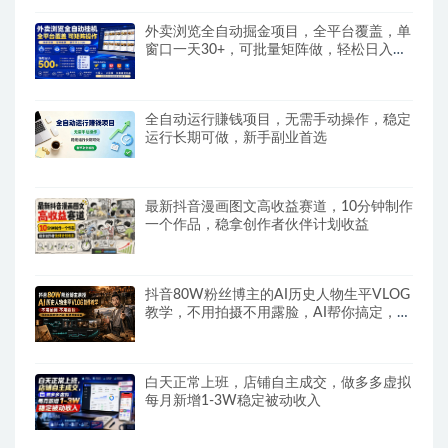
外卖浏览全自动掘金项目，全平台覆盖，单
窗口一天30+，可批量矩阵做，轻松日入
500+
全自动运行賺钱项目，无需手动操作，稳定
运行长期可做，新手副业首选
最新抖音漫画图文高收益赛道，10分钟制作
一个作品，稳拿创作者伙伴计划收益
抖音80W粉丝博主的AI历史人物生平VLOG
教学，不用拍摄不用露脸，AI帮你搞定，轻
松解锁伙伴计划+精选收益
白天正常上班，店铺自主成交，做多多虚拟
每月新增1-3W稳定被动收入