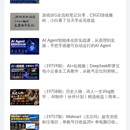
游戏挂G全流程笔记分享，CSGO游戏搬
砖，小白看了当天学会见收益
AI Agent智能体全阶实战课，从原理到实
操，手把手搭建可自动运行的AI Agent
（19759期） AI+短视频｜DeepSeek即梦豆
包小云雀全工具教学，从账号定位到剪映剪
辑，零基础也能快速上手做爆款
（19758期）历史人物，诗人一生Vlog教
学， AI制作丨伙伴计划丨精选收益丨商单
收徒 ，新领域红利期，抓紧做
（19757期）Walmart（沃尔玛）超市浏览
标注项目，单账号日收益20+ 单电脑日收益
可达1000+带分佣机制