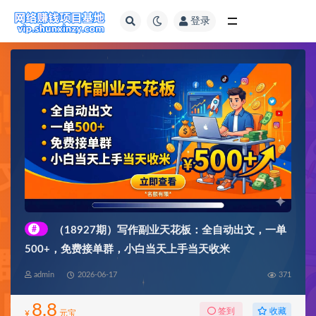
登录
全部
#
（18927期）写作副业天花板：全自动出文，一单
500+，免费接单群，小白当天上手当天收米
admin
2026-06-17
371
8.8
收藏
签到
¥
元宝