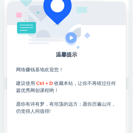
①：点击右上角【
】三个点
②：选择【在浏览器打开】
③：点击右上方【登录】领取
限时活动：注册新用户赠送VIP
温馨提示
收藏
海报
链接
网络赚钱基地欢迎您！
建议使用
Ctrl + D
收藏本站，让你不再错过任何
篇优秀网创课程哟！
网赚基地简介
愿你有诗有梦，有坦荡的远方；愿你历遍山河，
站长微信：无
仍觉得人间值得!
❤本站：本站整合多方资源站，主要面向互联网创业
类&副业类，资源丰富 物超所值。
❤能助您：找项目 + 低成本创业 + 减少信息差 + 见识