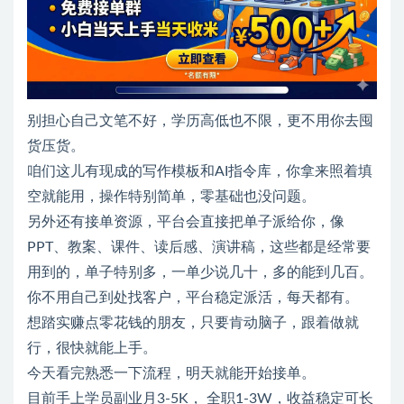
别担心自己文笔不好，学历高低也不限，更不用你去囤
货压货。
咱们这儿有现成的写作模板和AI指令库，你拿来照着填
空就能用，操作特别简单，零基础也没问题。
另外还有接单资源，平台会直接把单子派给你，像
PPT、教案、课件、读后感、演讲稿，这些都是经常要
用到的，单子特别多，一单少说几十，多的能到几百。
你不用自己到处找客户，平台稳定派活，每天都有。
想踏实赚点零花钱的朋友，只要肯动脑子，跟着做就
行，很快就能上手。
今天看完熟悉一下流程，明天就能开始接单。
目前手上学员副业月3-5K， 全职1-3W，收益稳定可长