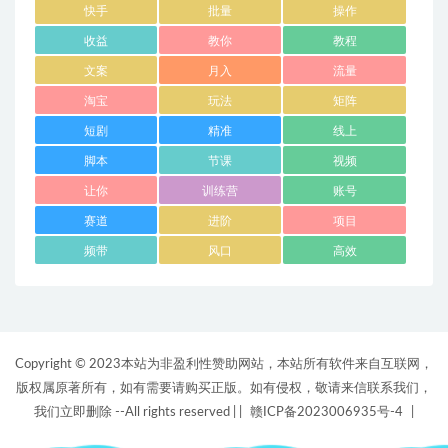
快手
批量
操作
收益
教你
教程
文案
月入
流量
淘宝
玩法
矩阵
短剧
精准
线上
脚本
节课
视频
让你
训练营
账号
赛道
进阶
项目
频带
风口
高效
Copyright © 2023本站为非盈利性赞助网站，本站所有软件来自互联网，
版权属原著所有，如有需要请购买正版。如有侵权，敬请来信联系我们，
我们立即删除 --All rights reserved |
|
赣ICP备2023006935号-4
|