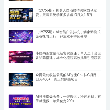
（19756期）机器人自动接待买家自动发
货，跟着系统学拼多多虚拟月入1-5万
（19755期）AI智能广告挂机，躺赚新模式
设备托管运行，解放双手持续变现
小红书图文量化获客实战课：单人二十台设
备矩阵搭建，标准化流程高效批量引流获客
全网最稳收益最高的AI智能广告挂G项目，
日入400+，真正的躺賺项目
AI神器撸爆头条，一键搬运，秒过原创，有
手就能做，每天稳定200+