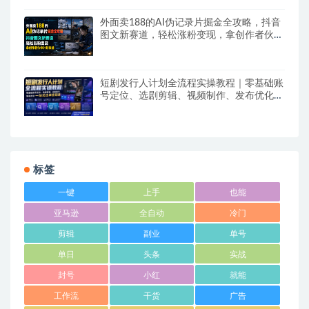
外面卖188的AI伪记录片掘金全攻略，抖音
图文新赛道，轻松涨粉变现，拿创作者伙伴
计划收益【文档】
短剧发行人计划全流程实操教程｜零基础账
号定位、选剧剪辑、视频制作、发布优化一
站式出单变现课​
标签
一键
上手
也能
亚马逊
全自动
冷门
剪辑
副业
单号
单日
头条
实战
封号
小红
就能
工作流
干货
广告