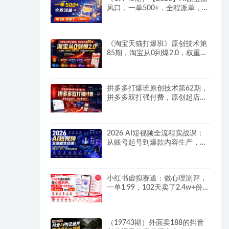
风口，一单500+，全程派单，0
门槛直接干
《淘宝天猫打爆班》原创技术第
85期，淘宝从0到爆2.0，权重搭
建、销量破零、多维组合玩法、
全周期起量投产实操教程
拼多多打爆班原创技术第62期，
拼多多双打强付费，原创起店技
术，稳权重高投产
2026 AI短视频全流程实战课：
从账号起号到爆款内容生产，掌
握AI创作、数字人、带货变现全
链路玩法
小红书虚拟赛道：做心理测评，
一单1.99，102天卖了2.4w+份，
月到手1w+
（19743期）外面卖188的抖音