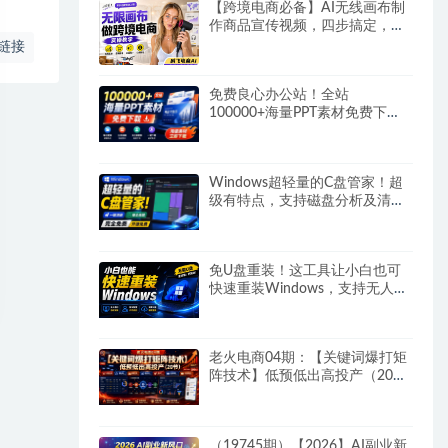
【跨境电商必备】AI无线画布制
作商品宣传视频，四步搞定，无
线画布工作流，操作简单好上手
链接
免费良心办公站！全站
100000+海量PPT素材免费下
载，每日更新，分类清晰，免注
册登录下载爱PPT网
Windows超轻量的C盘管家！超
级有特点，支持磁盘分析及清理
提醒，2M大小体积，完全免费C
盘管家
免U盘重装！这工具让小白也可
快速重装Windows，支持无人值
守配置，数据无忧
CmzPrep_Rev2
老火电商04期：【关键词爆打矩
阵技术】低预低出高投产（20
节）
（19745期）【2026】AI副业新