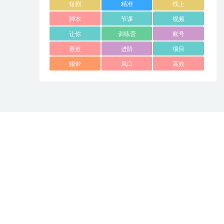
短剧
精准
线上
脚本
节课
视频
让你
训练营
账号
赛道
进阶
项目
频带
风口
高效