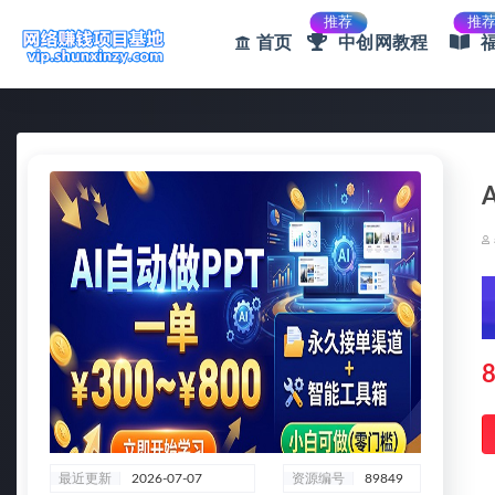
推荐
推
首页
中创网教程
全部
8
最近更新
2026-07-07
资源编号
89849