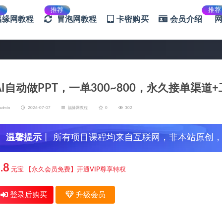
荐
推荐
推荐
福缘网教程
冒泡网教程
卡密购买
会员介绍
AI自动做PPT，一单300~800，永久接单渠
admin
2026-07-07
福缘网教程
0
302
温馨提示
丨 所有项目课程均来自互联网，非本站原创
信，谨防上当受骗！
.8
元宝
【永久会员免费】开通VIP尊享特权
登录后购买
升级会员