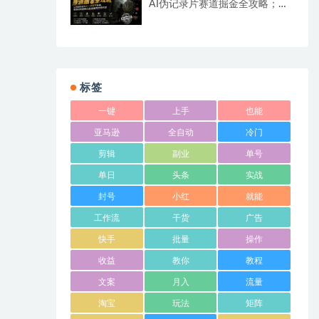
AI伪记录片赛道掘金全攻略；从
选题到发布十一大环节拆解，零
基础也能做出高流量真实感内容
标签
一键
上手
也能
亚马逊
全自动
冷门
剪辑
副业
单号
单日
头条
实战
封号
小红
就能
工作流
干货
广告
快手
批量
操作
收益
教你
教程
文案
月入
流量
淘宝
玩法
矩阵