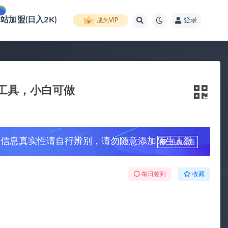
网站加盟(日入2K)
登录
成为VIP
道+工具，小白可做
，信息真实性请自行辨别，请勿随意添加陌生人微
升级会员
每日签到
收藏