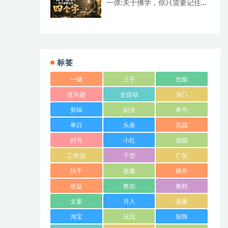
一弹:关于佛学，你只需要记住四
个字
标签
一键
上手
也能
亚马逊
全自动
冷门
剪辑
副业
单号
单日
头条
实战
封号
小红
就能
工作流
干货
广告
快手
批量
操作
收益
教你
教程
文案
月入
流量
淘宝
玩法
矩阵