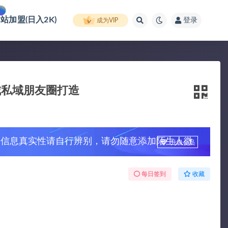
网站加盟(日入2K)
登录
成为VIP
城私域朋友圈打造
，信息真实性请自行辨别，请勿随意添加陌生人微
升级会员
每日签到
收藏