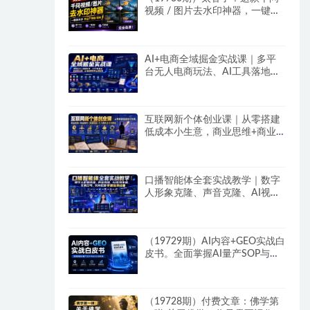
视频 / 图片去水印神器，一键搞
定烦人水印，本地完全免费，浏
览器拓展插件
AI+电商全域掘金实战课｜多平
台无人电商玩法、AI工具落地、
供应链合规、全域变现闭环全套
教程
互联网新个体创业课｜从零搭建
低成本小生意，商业思维+商业
模式+流量实战+个人成长全闭环
教程
口播智能体全套实战教学｜数字
人形象克隆、声音克隆、AI视频
生成、文案改写、软件配置零基
础落地课
（19729期）AI内容+GEO实战白
皮书。全面掌握AI量产SOP与
GEO分发机制
（19728期）付费文章：佛学第