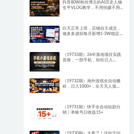
抖音80W粉丝博主的AI历史人物
生平VLOG教学，不用拍摄不用
露脸，AI帮你搞定，轻松解锁伙
伴计划+精选收益
白天正常上班，店铺自主成交，
做多多虚拟每月新增1-3W稳定
被动收入
（19733期）26年落地项目实践
首推，一部手机，轻松日入
500+，长期稳定
（19732期）海外游戏全自动搬
砖，日入1000+，全天无人值
守，绿色稳定！
（19731期）快手全自动短剧分
销｜单账号日收益15+
（19730期）太香了！这款千问