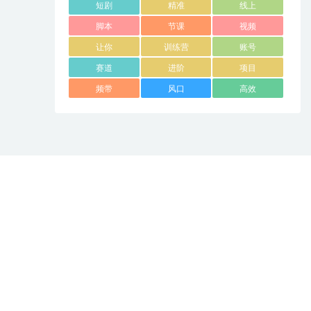
短剧
精准
线上
脚本
节课
视频
让你
训练营
账号
赛道
进阶
项目
频带
风口
高效