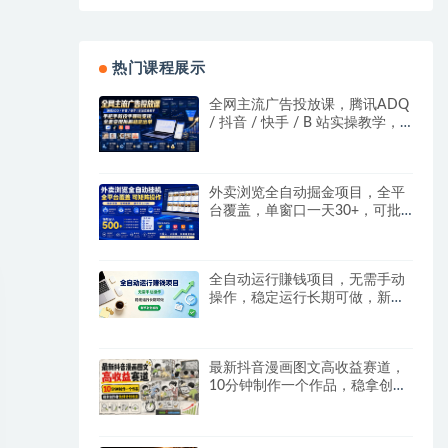
热门课程展示
全网主流广告投放课，腾讯ADQ
/ 抖音 / 快手 / B 站实操教学，
手把手教投手赚钱变现，全套变
现拆解稳定出单
外卖浏览全自动掘金项目，全平
台覆盖，单窗口一天30+，可批
量矩阵做，轻松日入500+
全自动运行賺钱项目，无需手动
操作，稳定运行长期可做，新手
副业首选
最新抖音漫画图文高收益赛道，
10分钟制作一个作品，稳拿创作
者伙伴计划收益