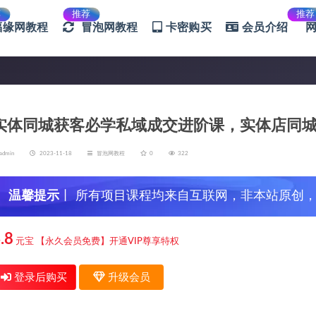
荐
推荐
推荐
福缘网教程
冒泡网教程
卡密购买
会员介绍
实体同城获客必学私域成交进阶课，实体店同
admin
2023-11-18
冒泡网教程
0
322
温馨提示
丨 所有项目课程均来自互联网，非本站原创
信，谨防上当受骗！
.8
元宝
【永久会员免费】开通VIP尊享特权
登录后购买
升级会员