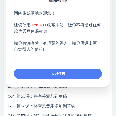
温馨提示
055_第7课：AI资讯助手-智能体的美化和发布
网络赚钱基地欢迎您！
056_第47课：OpenClaw是什么？
建议使用
Ctrl + D
收藏本站，让你不再错过任何
057_第48课：Coze一键部署OpenClaw
篇优秀网创课程哟！
058_第49课：OpenClaw接入飞书
愿你有诗有梦，有坦荡的远方；愿你历遍山河，
059_第50课：无代码历史人物视频生成素材准备
仍觉得人间值得!
060_第51课：创建第一个剪映草稿
061_第52课：时间线理论
我记住啦
062_第53课：将视频添加到剪映草稿
063_第54课：将标题添加到草稿
064_第55课：将字幕添加到草稿
065_第56课：将背景音乐添加到草稿