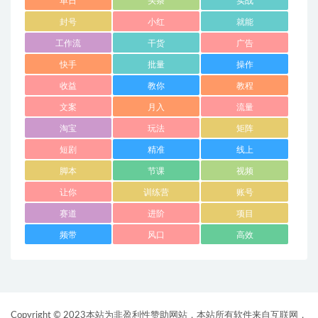
单日
头条
实战
封号
小红
就能
工作流
干货
广告
快手
批量
操作
收益
教你
教程
文案
月入
流量
淘宝
玩法
矩阵
短剧
精准
线上
脚本
节课
视频
让你
训练营
账号
赛道
进阶
项目
频带
风口
高效
Copyright © 2023本站为非盈利性赞助网站，本站所有软件来自互联网，