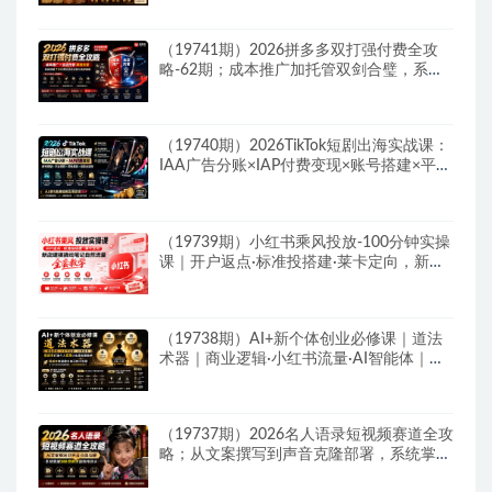
（19741期）2026拼多多双打强付费全攻
略-62期；成本推广加托管双剑合璧，系统
讲解7种付费玩法优劣势与选择策略
（19740期）2026TikTok短剧出海实战课：
IAA广告分账×IAP付费变现×账号搭建×平台
规则×双轨爆发×回款全流程
（19739期）小红书乘风投放-100分钟实操
课｜开户返点·标准投搭建·莱卡定向，新店
建模撬动笔记自然流量全套教学
（19738期）AI+新个体创业必修课｜道法
术器｜商业逻辑·小红书流量·AI智能体｜低
成本打造个人变现小生意全套教学
（19737期）2026名人语录短视频赛道全攻
略；从文案撰写到声音克隆部署，系统掌握
涨粉变现双赢制作技术