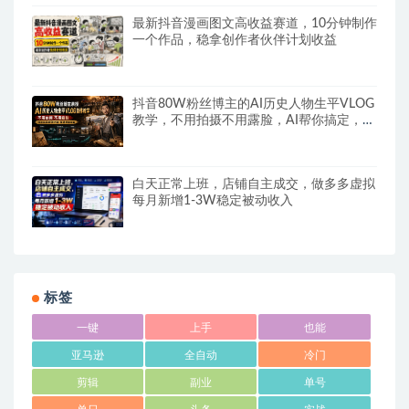
最新抖音漫画图文高收益赛道，10分钟制作
一个作品，稳拿创作者伙伴计划收益
抖音80W粉丝博主的AI历史人物生平VLOG
教学，不用拍摄不用露脸，AI帮你搞定，轻
松解锁伙伴计划+精选收益
白天正常上班，店铺自主成交，做多多虚拟
每月新增1-3W稳定被动收入
标签
一键
上手
也能
亚马逊
全自动
冷门
剪辑
副业
单号