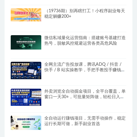
（19736期）别再瞎打工！小程序副业每天
稳定躺赚200+
微信私域量化运营指南：搭建账号基建打造
热号，脱敏风控规避运营各类高危风险
全网主流广告投放课，腾讯ADQ / 抖音 /
快手 / B 站实操教学，手把手教投手赚钱变
现，全套变现拆解稳定出单
外卖浏览全自动掘金项目，全平台覆盖，单
窗口一天30+，可批量矩阵做，轻松日入
500+
全自动运行賺钱项目，无需手动操作，稳定
运行长期可做，新手副业首选