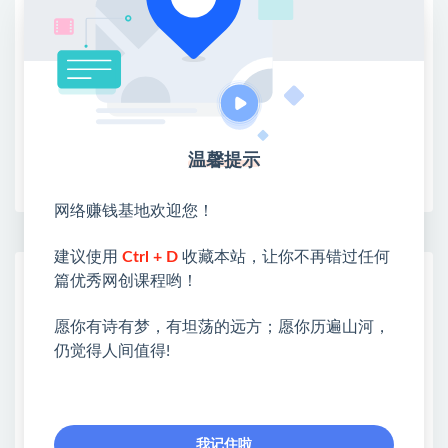
②：选择【在浏览器打开】
③：点击右上方【登录】领取
限时活动：注册新用户赠送VIP
温馨提示
收藏
海报
链接
网络赚钱基地欢迎您！
建议使用
Ctrl + D
收藏本站，让你不再错过任何
网赚基地简介
篇优秀网创课程哟！
站长微信：无
愿你有诗有梦，有坦荡的远方；愿你历遍山河，
❤本站：本站整合多方资源站，主要面向互联网创业
仍觉得人间值得!
类&副业类，资源丰富 物超所值。
❤能助您：找项目 + 低成本创业 + 减少信息差 + 见识
各种项目 + 提升网创认知。
❤本站为众多团队提供了重要价值，也为众多创业者
我记住啦