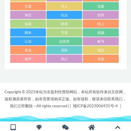
文案
月入
流量
淘宝
玩法
矩阵
短剧
精准
线上
脚本
节课
视频
让你
训练营
账号
赛道
进阶
项目
频带
风口
高效
Copyright © 2023本站为非盈利性赞助网站，本站所有软件来自互联网，
版权属原著所有，如有需要请购买正版。如有侵权，敬请来信联系我们，
我们立即删除 --All rights reserved |
|
赣ICP备2023006935号-4
|