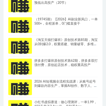
预低出高投产（20节）
（19745期）【2026】AI副业新风口，一单
500+，全程派单，0门槛直接干
《淘宝天猫打爆班》原创技术第85期，淘宝
从0到爆2.0，权重搭建、销量破零、多维组
合玩法、全周期起量投产实操教程
拼多多打爆班原创技术第62期，拼多多双打
强付费，原创起店技术，稳权重高投产
2026 AI短视频全流程实战课：从账号起号
到爆款内容生产，掌握AI创作、数字人、带
货变现全链路玩法
小红书虚拟赛道：做心理测评，一单1.99，