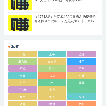
102天卖了2.4w+份，月到手1w+
（19743期）外面卖188的抖音AI伪记录片
赛道掘金全攻略；从选题到发布十一大环节
拆解，零基础也能做出高流量真实感内容
标签
一键
上手
也能
亚马逊
全自动
冷门
剪辑
副业
单号
单日
头条
实战
封号
小红
就能
工作流
干货
广告
快手
批量
操作
收益
教你
教程