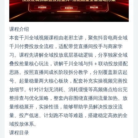
课程介绍
本套千川全域视频课程由老邪主讲，聚焦抖音电商全域
千川付费投放全流程，适配带货直播间投手与商家学
习。课程先讲解全域投放底层基础逻辑，分享独家全域
叠投抢量核心玩法，讲解千川全域与抖 + 联动投放搭配
思路。按照直播间成长阶段拆分教学，分别覆盖新店起
号、起量稳量两大核心板块，配套补充实操视频完善投
放细节。针对计划无消耗、消耗缓慢等高频痛点给出完
整排查与优化策略，整套内容围绕直播间流量加热、放
量维稳展开，实操性强，能够帮助学员解决投放没流
量、投产低迷、计划跑不动等难题，搭建稳定高效的全
域投放体系。
课程目录