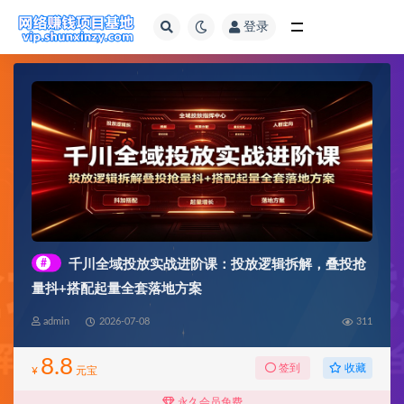
登录
全部
#
千川全域投放实战进阶课：投放逻辑拆解，叠投抢
量抖+搭配起量全套落地方案
admin
2026-07-08
311
8.8
收藏
签到
¥
元宝
永久会员免费