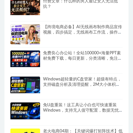
付费文章：什么样的男人最让女人无法抵
抗？
【跨境电商必备】AI无线画布制作商品宣传
视频，四步搞定，无线画布工作流，操作简
单好上手
免费良心办公站！全站100000+海量PPT素
材免费下载，每日更新，分类清晰，免注册
登录下载爱PPT网
Windows超轻量的C盘管家！超级有特点，
支持磁盘分析及清理提醒，2M大小体积，
完全免费C盘管家
免U盘重装！这工具让小白也可快速重装
Windows，支持无人值守配置，数据无忧
CmzPrep_Rev2
老火电商04期：【关键词爆打矩阵技术】低